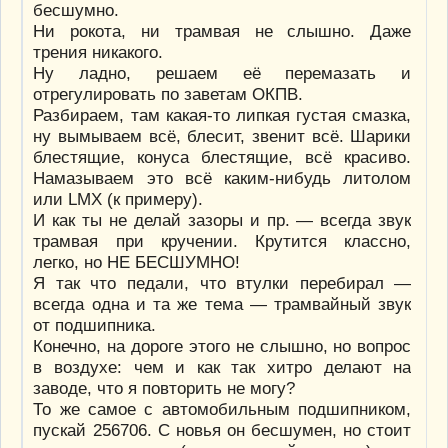
бесшумно.
Ни рокота, ни трамвая не слышно. Даже
трения никакого.
Ну ладно, решаем её перемазать и
отрегулировать по заветам ОКПВ.
Разбираем, там какая-то липкая густая смазка,
ну вымываем всё, блесит, звенит всё. Шарики
блестящие, конуса блестящие, всё красиво.
Намазываем это всё каким-нибудь литолом
или LMX (к примеру).
И как ты не делай зазоры и пр. — всегда звук
трамвая при кручении. Крутится классно,
легко, но НЕ БЕСШУМНО!
Я так что педали, что втулки перебирал —
всегда одна и та же тема — трамвайный звук
от подшипника.
Конечно, на дороге этого не слышно, но вопрос
в воздухе: чем и как так хитро делают на
заводе, что я повторить не могу?
То же самое с автомобильным подшипником,
пускай 256706. С новья он бесшумен, но стоит