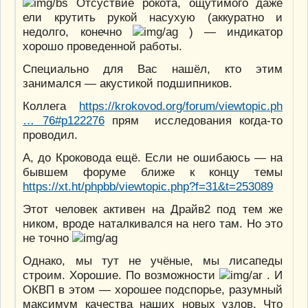
Отсуствие рокота, ощутимого даже
ели крутить рукой насухую (аккуратно и
недолго, конечно
) — индикатор
хорошо проведенной работы.
Специально для Вас нашёл, кто этим
занимался — акустикой подшипников.
Коллега
https://krokovod.org/forum/viewtopic.ph
… 76#p122276
прям исследования когда-то
проводил.
А, до Кроковода ещё. Если не ошибаюсь — на
бывшем форуме ближе к концу темы
https://xt.ht/phpbb/viewtopic.php?f=31&t=253089
Этот человек активен на Драйв2 под тем же
ником, вроде наталкивался на него там. Но это
не точно
Однако, мы тут не учёные, мы лисапеды
строим. Хорошие. По возможности
. И
ОКВП в этом — хорошее подспорье, разумный
максимум качества наших
новых
узлов. Что