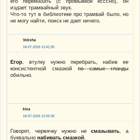
его перемазать (с промывкой есссно), он
издает трамвайный звук.
Что-то тут в библиотеке про трамвай было, но
не могу найти, поиск не дает ничего.
Veksha
18-07-2026 13:41:55
Егор
, втулку нужно перебрать, набив ее
консистентной смазкой
по самые гланды
обильно.
kisa
18-07-2026 12:50:30
Говорят, червячку нужно не
смазывать
, а
буквально
набивать смазкой
.