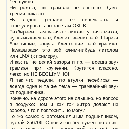
бесшумно.
Ни рокота, ни трамвая не слышно. Даже
трения никакого.
Ну ладно, решаем её перемазать и
отрегулировать по заветам ОКПВ.
Разбираем, там какая-то липкая густая смазка,
ну вымываем всё, блесит, звенит всё. Шарики
блестящие, конуса блестящие, всё красиво.
Намазываем это всё каким-нибудь литолом
или LMX (к примеру).
И как ты не делай зазоры и пр. — всегда звук
трамвая при кручении. Крутится классно,
легко, но НЕ БЕСШУМНО!
Я так что педали, что втулки перебирал —
всегда одна и та же тема — трамвайный звук
от подшипника.
Конечно, на дороге этого не слышно, но вопрос
в воздухе: чем и как так хитро делают на
заводе, что я повторить не могу?
То же самое с автомобильным подшипником,
пускай 256706. С новья он бесшумен, но стоит
его перемазать (с промывкой есссно), он