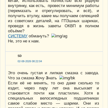
кетай, использовать полностью всю родную
внутрянку, как есть, провести минимум работы
(перемазать и отрегулировать, и всё), и
получить втулку, какие мы получаем селекцией
из советских деталей, на ГПЗшных шариках,
проведя в жизнь заветы ОКВП в полном
объёме?
СИСТЕМУ
обмануть?
Не, это не к нам.
SD
02-08-2026 08:22:04
Это очень густая и липкая смазка с завода.
Что за смазка
Х
очу
З
нать
Если её не менять, то оно даже сколько то
ездит, через пару лет она высыхает и
становится почти как пластилин. Хотя в
специальных велосипедных подшипниках
самое слабое место — шарики. Они из