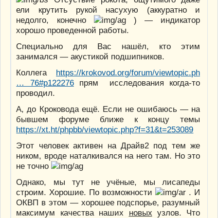
ели крутить рукой насухую (аккуратно и
недолго, конечно
) — индикатор
хорошо проведенной работы.
Специально для Вас нашёл, кто этим
занимался — акустикой подшипников.
Коллега
https://krokovod.org/forum/viewtopic.ph
… 76#p122276
прям исследования когда-то
проводил.
А, до Кроковода ещё. Если не ошибаюсь — на
бывшем форуме ближе к концу темы
https://xt.ht/phpbb/viewtopic.php?f=31&t=253089
Этот человек активен на Драйв2 под тем же
ником, вроде наталкивался на него там. Но это
не точно
Однако, мы тут не учёные, мы лисапеды
строим. Хорошие. По возможности
. И
ОКВП в этом — хорошее подспорье, разумный
максимум качества наших
новых
узлов. Что