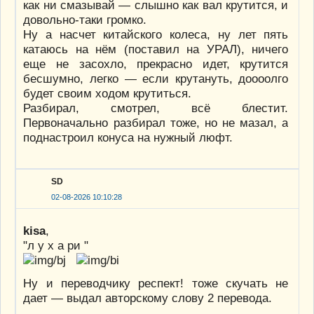
как ни смазывай — слышно как вал крутится, и
довольно-таки громко.
Ну а насчет китайского колеса, ну лет пять
катаюсь на нём (поставил на УРАЛ), ничего
еще не засохло, прекрасно идет, крутится
бесшумно, легко — если крутануть, доооолго
будет своим ходом крутиться.
Разбирал, смотрел, всё блестит.
Первоначально разбирал тоже, но не мазал, а
поднастроил конуса на нужный люфт.
SD
02-08-2026 10:10:28
kisa
,
"л у х а ри "
Ну и переводчику респект! тоже скучать не
дает — выдал авторскому слову 2 перевода.