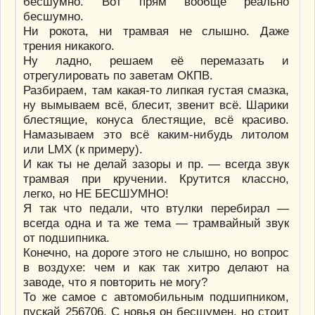
бесшумно. Вот прям вообще реально
бесшумно.
Ни рокота, ни трамвая не слышно. Даже
трения никакого.
Ну ладно, решаем её перемазать и
отрегулировать по заветам ОКПВ.
Разбираем, там какая-то липкая густая смазка,
ну вымываем всё, блесит, звенит всё. Шарики
блестящие, конуса блестящие, всё красиво.
Намазываем это всё каким-нибудь литолом
или LMX (к примеру).
И как ты не делай зазоры и пр. — всегда звук
трамвая при кручении. Крутится классно,
легко, но НЕ БЕСШУМНО!
Я так что педали, что втулки перебирал —
всегда одна и та же тема — трамвайный звук
от подшипника.
Конечно, на дороге этого не слышно, но вопрос
в воздухе: чем и как так хитро делают на
заводе, что я повторить не могу?
То же самое с автомобильным подшипником,
пускай 256706. С новья он бесшумен, но стоит