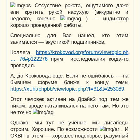
Отсуствие рокота, ощутимого даже
ели крутить рукой насухую (аккуратно и
недолго, конечно
) — индикатор
хорошо проведенной работы.
Специально для Вас нашёл, кто этим
занимался — акустикой подшипников.
Коллега
https://krokovod.org/forum/viewtopic.ph
… 76#p122276
прям исследования когда-то
проводил.
А, до Кроковода ещё. Если не ошибаюсь — на
бывшем форуме ближе к концу темы
https://xt.ht/phpbb/viewtopic.php?f=31&t=253089
Этот человек активен на Драйв2 под тем же
ником, вроде наталкивался на него там. Но это
не точно
Однако, мы тут не учёные, мы лисапеды
строим. Хорошие. По возможности
. И
ОКВП в этом — хорошее подспорье, разумный