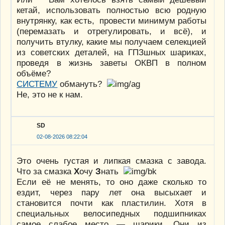
кетай, использовать полностью всю родную
внутрянку, как есть, провести минимум работы
(перемазать и отрегулировать, и всё), и
получить втулку, какие мы получаем селекцией
из советских деталей, на ГПЗшных шариках,
проведя в жизнь заветы ОКВП в полном
объёме?
СИСТЕМУ
обмануть?
Не, это не к нам.
SD
02-08-2026 08:22:04
Это очень густая и липкая смазка с завода.
Что за смазка
Х
очу
З
нать
Если её не менять, то оно даже сколько то
ездит, через пару лет она высыхает и
становится почти как пластилин. Хотя в
специальных велосипедных подшипниках
самое слабое место — шарики. Они из