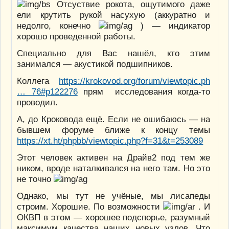
Отсуствие рокота, ощутимого даже
ели крутить рукой насухую (аккуратно и
недолго, конечно
) — индикатор
хорошо проведенной работы.
Специально для Вас нашёл, кто этим
занимался — акустикой подшипников.
Коллега
https://krokovod.org/forum/viewtopic.ph
… 76#p122276
прям исследования когда-то
проводил.
А, до Кроковода ещё. Если не ошибаюсь — на
бывшем форуме ближе к концу темы
https://xt.ht/phpbb/viewtopic.php?f=31&t=253089
Этот человек активен на Драйв2 под тем же
ником, вроде наталкивался на него там. Но это
не точно
Однако, мы тут не учёные, мы лисапеды
строим. Хорошие. По возможности
. И
ОКВП в этом — хорошее подспорье, разумный
максимум качества наших
новых
узлов. Что