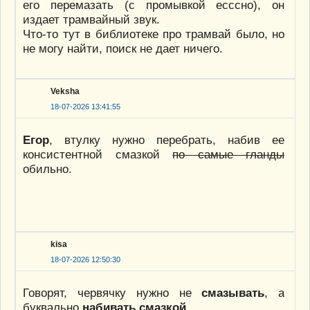
его перемазать (с промывкой есссно), он
издает трамвайный звук.
Что-то тут в библиотеке про трамвай было, но
не могу найти, поиск не дает ничего.
Veksha
18-07-2026 13:41:55
Егор
, втулку нужно перебрать, набив ее
консистентной смазкой
по самые гланды
обильно.
kisa
18-07-2026 12:50:30
Говорят, червячку нужно не
смазывать
, а
буквально
набивать смазкой
.