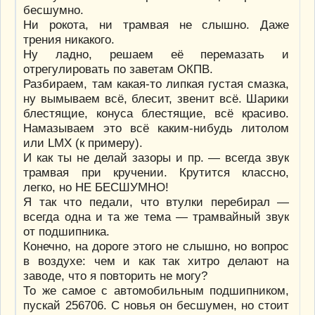
бесшумно.
Ни рокота, ни трамвая не слышно. Даже
трения никакого.
Ну ладно, решаем её перемазать и
отрегулировать по заветам ОКПВ.
Разбираем, там какая-то липкая густая смазка,
ну вымываем всё, блесит, звенит всё. Шарики
блестящие, конуса блестящие, всё красиво.
Намазываем это всё каким-нибудь литолом
или LMX (к примеру).
И как ты не делай зазоры и пр. — всегда звук
трамвая при кручении. Крутится классно,
легко, но НЕ БЕСШУМНО!
Я так что педали, что втулки перебирал —
всегда одна и та же тема — трамвайный звук
от подшипника.
Конечно, на дороге этого не слышно, но вопрос
в воздухе: чем и как так хитро делают на
заводе, что я повторить не могу?
То же самое с автомобильным подшипником,
пускай 256706. С новья он бесшумен, но стоит