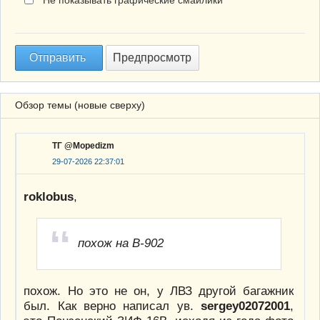
Обзор темы (новые сверху)
ТГ @Mopedizm
29-07-2026 22:37:01
roklobus
,
похож на В-902
похож. Но это не он, у ЛВЗ другой багажник
был. Как верно написал ув.
sergey02072001
,