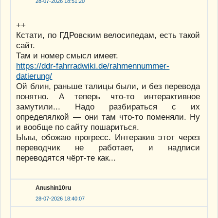
28-07-2026 18:51:20
++
Кстати, по ГДРовским велосипедам, есть такой
сайт.
Там и номер смысл имеет.
https://ddr-fahrradwiki.de/rahmennummer-
datierung/
Ой блин, раньше талицы были, и без перевода
понятно. А теперь что-то интерактивное
замутили... Надо разбираться с их
определялкой — они там что-то поменяли. Ну
и вообще по сайту пошариться.
Ыыы, обожаю прогресс. Интеракив этот через
переводчик не работает, и надписи
переводятся чёрт-те как...
Anushin10ru
28-07-2026 18:40:07