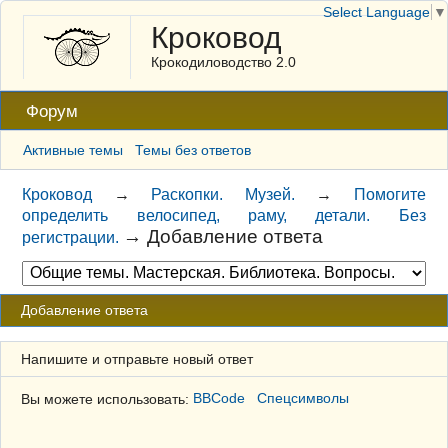
Select Language
▼
Кроковод
Крокодиловодство 2.0
Форум
Активные темы
Темы без ответов
Кроковод
→
Раскопки. Музей.
→
Помогите
определить велосипед, раму, детали. Без
→
Добавление ответа
регистрации.
Добавление ответа
Напишите и отправьте новый ответ
Вы можете использовать:
BBCode
Спецсимволы