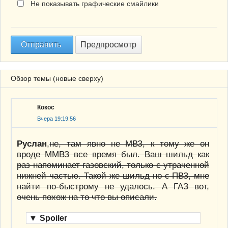
Не показывать графические смайлики
Обзор темы (новые сверху)
Кокос
Вчера 19:19:56
Руслан
,
не, там явно не МВЗ, к тому же он
вроде ММВЗ все время был. Ваш шильд как
раз напоминает газовский, только с утраченной
нижней частью. Такой же шильд но с ПВЗ, мне
найти по-быстрому не удалось. А ГАЗ вот,
очень похож на то что вы описали.
▼
Spoiler