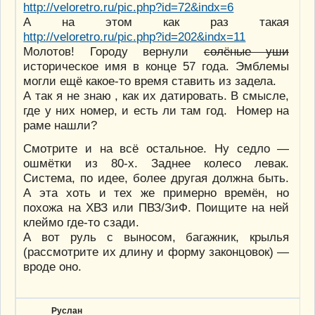
http://veloretro.ru/pic.php?id=72&indx=6
А на этом как раз такая
http://veloretro.ru/pic.php?id=202&indx=11
Молотов! Городу вернули
солёные уши
историческое имя в конце 57 года. Эмблемы
могли ещё какое-то время ставить из задела.
А так я не знаю , как их датировать. В смысле,
где у них номер, и есть ли там год. Номер на
раме нашли?
Смотрите и на всё остальное. Ну седло —
ошмётки из 80-х. Заднее колесо левак.
Система, по идее, более другая должна быть.
А эта хоть и тех же примерно времён, но
похожа на ХВЗ или ПВЗ/ЗиФ. Поищите на ней
клеймо где-то сзади.
А вот руль с выносом, багажник, крылья
(рассмотрите их длину и форму законцовок) —
вроде оно.
Руслан