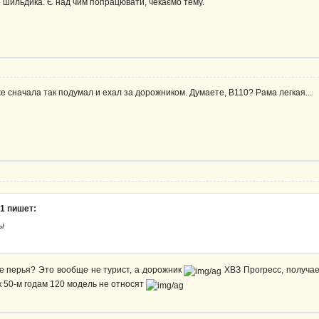
о шильдика. Є над чим попрацювати, чекаємо тему.
е сначала так подумал и ехал за дорожником. Думаете, В110? Рама легкая...
81 пишет:
ы
ие перья? Это вообще не турист, а дорожник
ХВЗ Прогресс, получае
к 50-м годам 120 модель не относят