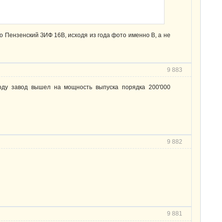
то Пензенский ЗИФ 16В, исходя из года фото именно В, а не
9 883
оду завод вышел на мощность выпуска порядка 200'000
9 882
9 881