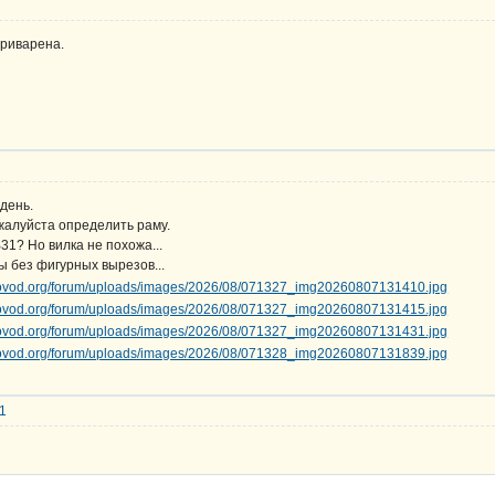
приварена.
день.
жалуйста определить раму.
31? Но вилка не похожа...
 без фигурных вырезов...
01