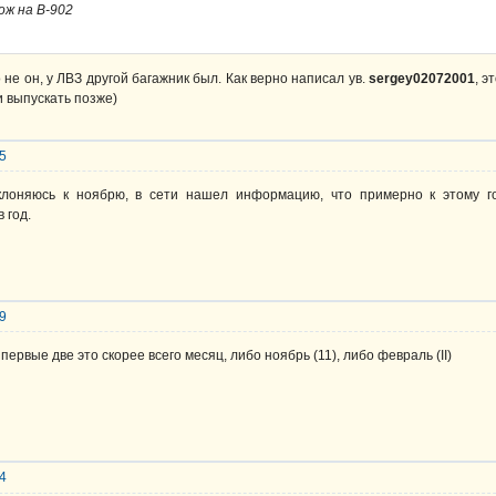
ож на В-902
 не он, у ЛВЗ другой багажник был. Как верно написал ув.
sergey02072001
, э
и выпускать позже)
45
клоняюсь к ноябрю, в сети нашел информацию, что примерно к этому г
 год.
29
а первые две это скорее всего месяц, либо ноябрь (11), либо февраль (II)
04