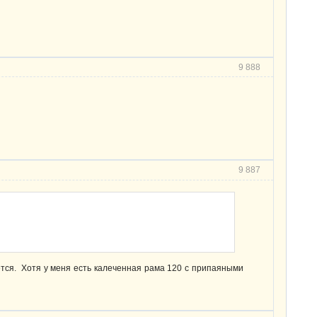
9 888
9 887
тся. Хотя у меня есть калеченная рама 120 с припаяными