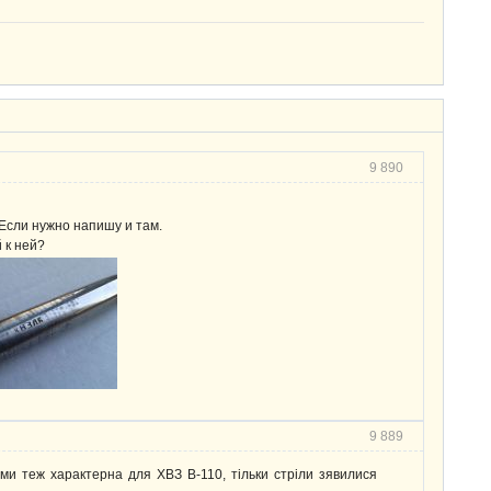
9 890
 Если нужно напишу и там.
 к ней?
9 889
ми теж характерна для ХВЗ В-110, тільки стріли зявилися