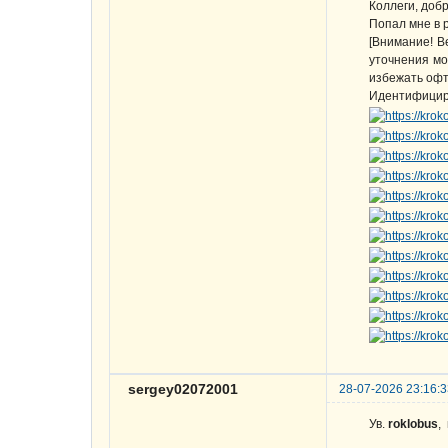
Коллеги, добр
Попал мне в 
[Внимание! В
уточнения мо
избежать офт
Идентифици
sergey02072001
28-07-2026 23:16:
Ув.
roklobus
,