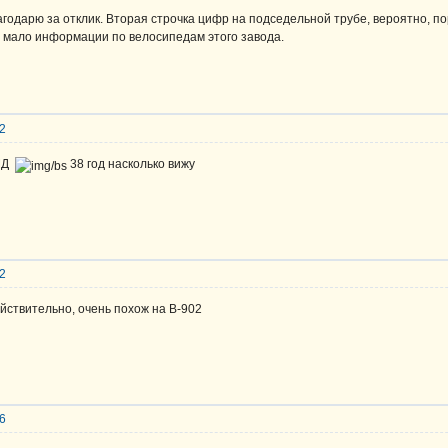
лагодарю за отклик. Вторая строчка цифр на подседельной трубе, вероятно, п
е мало информации по велосипедам этого завода.
52
 МД
38 год насколько вижу
32
ействительно, очень похож на В-902
36