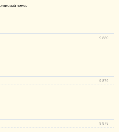
орядковый номер.
9 880
9 879
9 878