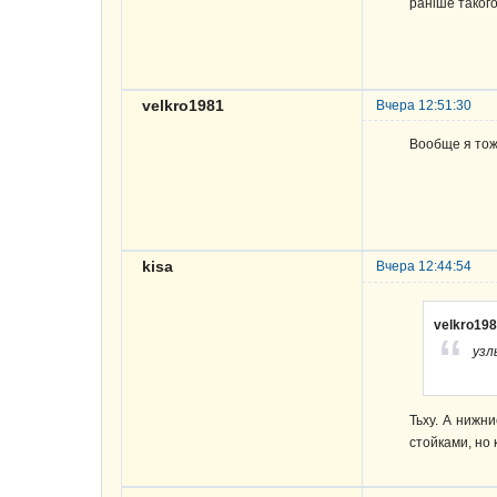
раніше таког
velkro1981
Вчера 12:51:30
Вообще я тож
kisa
Вчера 12:44:54
velkro19
узл
Тьху. А нижн
стойками, но 