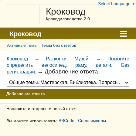
Select Language
▼
Кроковод
Крокодиловодство 2.0
Кроковод
Форум
Активные темы
Темы без ответов
Архив
Кроковод
→
Раскопки. Музей.
→
Помогите
определить велосипед, раму, детали. Без
ГАЛЕРЕЯ
→
Добавление ответа
регистрации.
Правила
Поиск
Добавление ответа
Регистрация
Напишите и отправьте новый ответ
Вход
Вы можете использовать:
BBCode
Спецсимволы