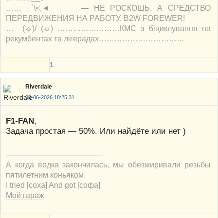
…… _`\<,◄ — НЕ РОСКОШЬ, А СРЕДСТВО
ПЕРЕДВИЖЕНИЯ НА РАБОТУ. B2W FOREWER!
… (☼)/ (☼) ……………………КМС з біциклування на
рекумбентах та лігерадах……………………………
1
Riverdale
08-06-2026 18:25:31
F1-FAN
,
Задача простая — 50%. Или найдёте или нет )
А когда водка закончилась, мы обезжиривали резьбы
пятилетним коньяком.
I tried [соха] And got [софа]
Мой гараж