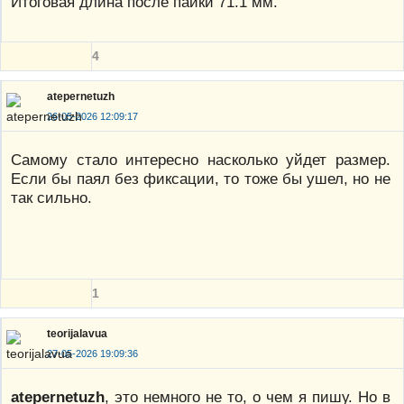
Итоговая длина после пайки 71.1 мм.
4
atepernetuzh
26-05-2026 12:09:17
Самому стало интересно насколько уйдет размер.
Если бы паял без фиксации, то тоже бы ушел, но не
так сильно.
1
teorijalavua
27-05-2026 19:09:36
atepernetuzh
, это немного не то, о чем я пишу. Но в