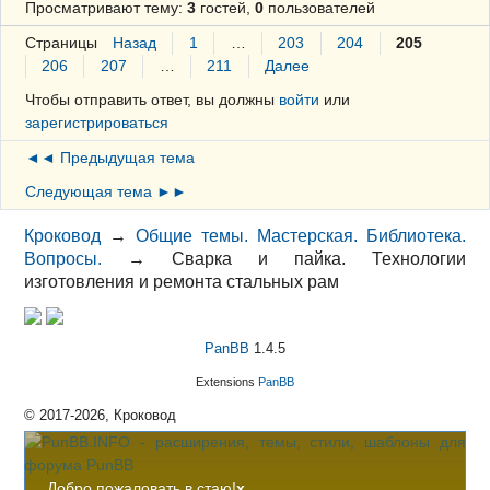
Просматривают тему:
3
гостей,
0
пользователей
Страницы
Назад
1
…
203
204
205
206
207
…
211
Далее
Чтобы отправить ответ, вы должны
войти
или
зарегистрироваться
◄◄ Предыдущая тема
Следующая тема ►►
Кроковод
→
Общие темы. Мастерская. Библиотека.
Вопросы.
→
Сварка и пайка. Технологии
изготовления и ремонта стальных рам
PanBB
1.4.5
Extensions
PanBB
© 2017-2026, Кроковод
Добро пожаловать в стаю!
x