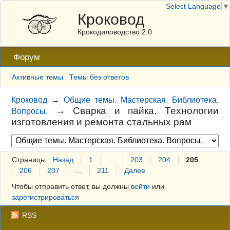
Select Language
▼
Кроковод
Крокодиловодство 2.0
Форум
Активные темы
Темы без ответов
Кроковод
→
Общие темы. Мастерская. Библиотека.
→
Сварка и пайка. Технологии
Вопросы.
изготовления и ремонта стальных рам
Страницы
Назад
1
…
203
204
205
206
207
…
211
Далее
Чтобы отправить ответ, вы должны
войти
или
зарегистрироваться
RSS