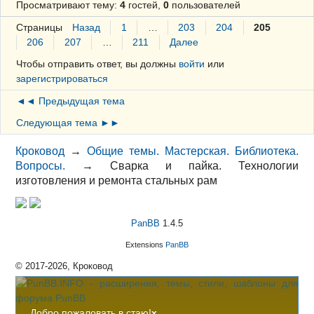
Просматривают тему:
4
гостей,
0
пользователей
Страницы
Назад
1
…
203
204
205
206
207
…
211
Далее
Чтобы отправить ответ, вы должны
войти
или
зарегистрироваться
◄◄ Предыдущая тема
Следующая тема ►►
Кроковод
→
Общие темы. Мастерская. Библиотека.
Вопросы.
→
Сварка и пайка. Технологии
изготовления и ремонта стальных рам
PanBB
1.4.5
Extensions
PanBB
© 2017-2026, Кроковод
Добро пожаловать в стаю!
x