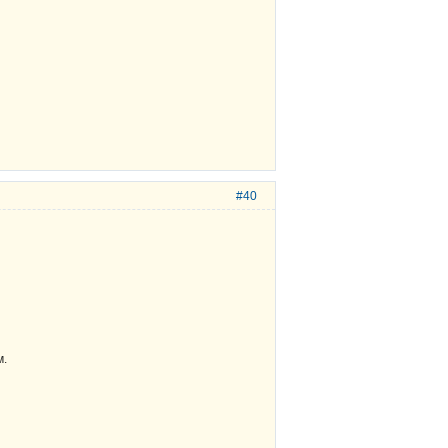
#40
м.