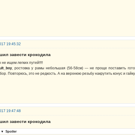
017 19:45:32
ешил завести крокодила
 не ищем легких путей!!!!
ult_boy
, ростовка у рамы небольшая (56-58см) — не проще поставить гото
бор. Повторюсь, это не редкость. А на верхнюю резьбу накрутить конус и гайку 
017 19:47:48
ешил завести крокодила
▼
Spoiler