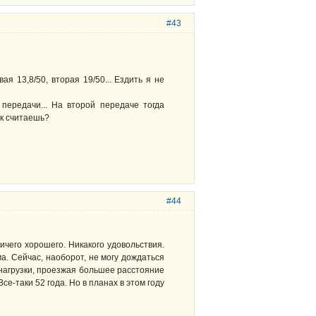
#43
я 13,8/50, вторая 19/50... Ездить я не
передачи... На второй передаче тогда
ак считаешь?
#44
ичего хорошего. Никакого удовольствия.
. Сейчас, наоборот, не могу дождаться
 нагрузки, проезжая большее расстояние
е-таки 52 года. Но в планах в этом году