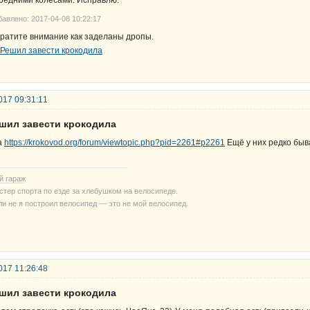
редними колёсами. Исправлю.
бавлено: 2017-04-08 10:22:17
ратите внимание как заделаны дропы.
017 09:31:11
ешил завести крокодила
а
https://krokovod.org/forum/viewtopic.php?pid=2261#p2261
Ещё у них редко быв
й гараж
стер спорта по езде за хлебушком на велосипеде.
ли не я построил велосипед — это не мой велосипед.
017 11:26:48
ешил завести крокодила