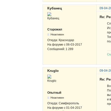
Кубанец
09-04-2
Re: Р
Сп
Ис
Старожил
пр
Неактивен
То
Откуда:
Краснодар
по
На форуме с
06-03-2017
Сообщений:
1 289
Ст
Kruglo
09-04-2
Re: Р
Вс
По
Опытный
вы
Неактивен
и 
Откуда:
Симферополь
пр
На форуме с
01-04-2017