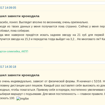
017 14:09:05
ешил завести крокодила
асибо, понял. Выглядит вполне по весеннему, очень оригинально.
ходя из твоих данных у меня получается пока странно. Сейчас у меня перва
обовал, пока собираю.
гда мне наверное придётся искать заднюю звезду на 21 зуб для первой 
лучится звезда на 15,3 и передатка тогда выйдет на 3,2... Не многовато ли? К
артон-олимпийка, АКПП
017 14:30:18
ешил завести крокодила
е очень индивидуально, зависит от физической формы. Я начинал с 52/16. Н
ловину дистанции шел пешком. Каждый раз заставлял себя выезжать из дома
ходных, чтобы покататься. Привожу себя в порядок, постепенно увеличиваю
выбирая маршрут с подъемами. Для меня постепенность — главное правило. Вс
оехать 100.