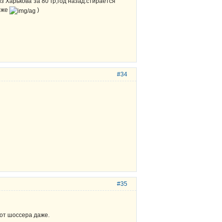
з Харькова за 80 гр,год назад:стирается
оже
)
#34
#35
от шоссера даже.