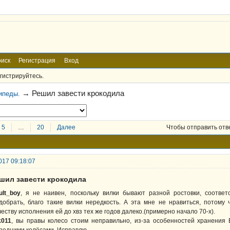
иск
Регистрация
Вход
гистрируйтесь.
→
Решил завести крокодила
ипеды.
5
…
20
Далее
Чтобы отправить отв
017 09:18:07
ешил завести крокодила
ult_boy
, я не наивен, поскольку вилки бывают разной ростовки, соотве
добрать, благо такие вилки нередкость. А эта мне не нравиться, потому
честву исполнения ей до хвз тех же годов далеко.(примерно начало 70-х).
011
, вы правы колесо стоим неправильно, из-за особенностей хранения