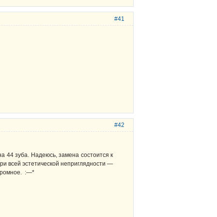
#41
#42
на 44 зуба. Надеюсь, замена состоится к
 при всей эстетической неприглядности —
громное. :—*