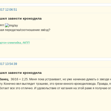
017 12:06:51
ешил завести крокодила
асс
кая передатка/соотношение звёзд?
артон-олимпийка, АКПП
017 13:54:39
ешил завести крокодила
банец
, 36/16 = 2,25. Меня пока устраивает, но уже начинаю думать о звезде 
ту. Конечно вел выглядит трэшево, это грехи юнного крокодиловода. Правда,
ботает все это отлично. И удовольствие от катания на этой раме я получаю о