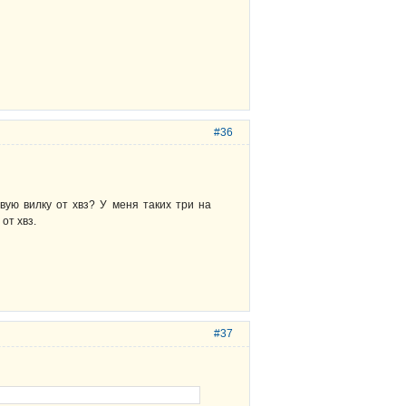
#36
вую вилку от хвз? У меня таких три на
от хвз.
#37