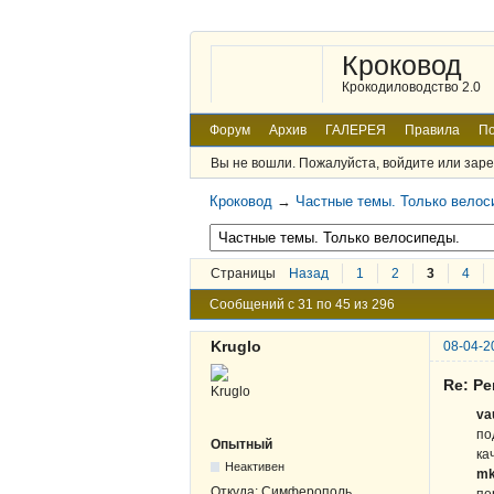
Кроковод
Крокодиловодство 2.0
Форум
Архив
ГАЛЕРЕЯ
Правила
По
Вы не вошли.
Пожалуйста, войдите или заре
Кроковод
→
Частные темы. Только велос
Страницы
Назад
1
2
3
4
Сообщений с 31 по 45 из 296
Kruglo
08-04-2
Re: Р
va
по
Опытный
ка
Неактивен
mk
Откуда:
Симферополь