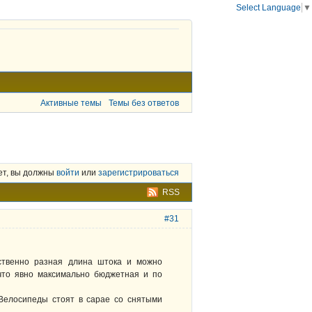
Select Language
▼
Активные темы
Темы без ответов
ет, вы должны
войти
или
зарегистрироваться
RSS
#31
тственно разная длина штока и можно
 что явно максимально бюджетная и по
 Велосипеды стоят в сарае со снятыми