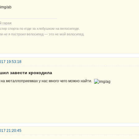
й гараж
стер спорта по езде за хлебушком на велосипеде.
ли не я построил велосипед — это не мой велосипед.
017 19:53:18
ешил завести крокодила
 на металлоприемках у нас много чего можно найти.
017 21:20:45