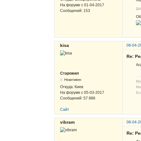
пе
На форуме с
01-04-2017
До
Сообщений:
153
Об
kisa
08-04-2
Re: Р
Аг
Старожил
Неактивен
Мо
Откуда:
Киев
Ма
На форуме с
05-03-2017
Ес
Сообщений:
57 886
Сайт
vibram
08-04-2
Re: Р