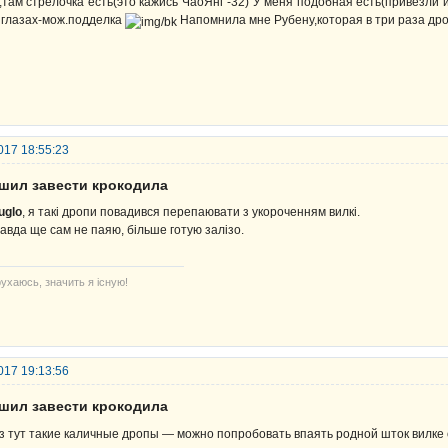
,там стрелочка есть(это кажись ЧаоЯнг -32) У меня подобная есть(привезли и
 глазах-мож.подделка
Напомнила мне Рубену,которая в три раза др
017 18:55:23
ешил завести крокодила
uglo
, я такі дропи повадився перепаювати з укороченням вилкі.
авда ще сам не паяю, більше готую залізо.
ухаюсь, значить я існую!
017 19:13:56
ешил завести крокодила
з тут такие каличные дропы — можно попробовать впаять родной шток вилке 