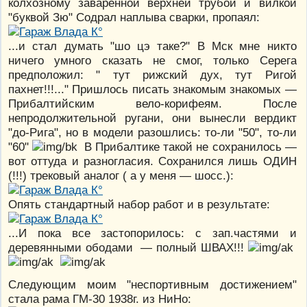
колхозному заваренной верхней трубой и вилкой
"буквой Зю" Содрал наплыва сварки, пропаял:
...и стал думать "шо цэ таке?" В Мск мне никто
ничего умного сказать не смог, только Серега
предположил: " тут рижский дух, тут Ригой
пахнет!!!..." Пришлось писать знакомым знакомых —
Прибалтийским вело-корифеям. После
непродолжительной ругани, они вынесли вердикт
"до-Рига", но в модели разошлись: то-ли "50", то-ли
"60"
В Прибалтике такой не сохранилось —
вот оттуда и разногласия. Сохранился лишь ОДИН
(!!!) трековый аналог ( а у меня — шосс.):
Опять стандартный набор работ и в результате:
...И пока все застопорилось: с зап.частями и
деревянными ободами — полный ШВАХ!!!
Следующим моим "неспортивным достижением"
стала рама ГМ-30 1938г. из НиНо: