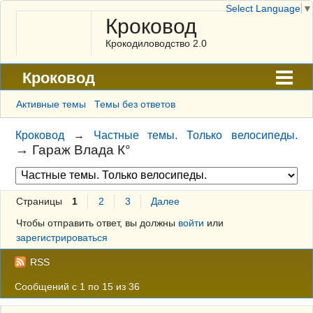
Select Language
▼
Кроковод
Крокодиловодство 2.0
Кроковод
Форум
Активные темы
Темы без ответов
Архив
Кроковод
→
Частные темы. Только велосипеды.
→
Гараж Влада К°
ГАЛЕРЕЯ
Правила
Страницы
1
2
3
Далее
Поиск
Чтобы отправить ответ, вы должны
войти
или
Регистрация
зарегистрироваться
Вход
RSS
Сообщений с 1 по 15 из 36