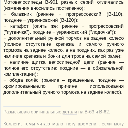
Мотовелосипеды В-901 разных серий отличались
(изменения вносились постепенно):
− багажник (ранние − прогрессовский (В-110),
поздние − украиновский (В-120));
− катафот (опять же: ранние − прогрессовский
("пугвичка"), поздние − украиновский ("лодочка"));
− дополнительный ручной тормоз на заднее колесо
(полное отсутствие крепежа и самого ручного
тормоза на заднее колесо, а на поздних, как раз уже
наличие крепежа и бонки для троса на самой раме);
− наличие щитка велосипедной цепи (ранние —
полное его отсутствие; поздние — в обязательной
комплектации);
− обода колёс (ранние – крашенные, поздние —
хромированные,по причине использования
дополнительный ручного тормоза на заднее колесо).
Разыскиваю оригинальные
детали
на В-63 и В-62.
Коллеги, темы читаю мало, нету времени... если могу