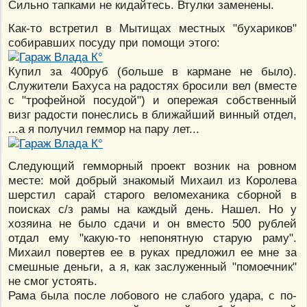
Сильно тапками не кидайтесь. Втулки заменены.
Как-то встретил в Мытищах местных "бухариков"
собиравших посуду при помощи этого:
Купил за 400руб (больше в кармане не было).
Служители Бахуса на радостях бросили вел (вместе
с "трофейной посудой") и опережая собственный
визг радости понеслись в ближайший винный отдел,
...а я получил геммор на пару лет...
Следующий гемморный проект возник на ровном
месте: мой добрый знакомый Михаил из Королева
шерстил сарай старого веломеханика сборной в
поисках с/з рамы на каждый день. Нашел. Но у
хозяина не было сдачи и он вместо 500 рублей
отдал ему "какую-то непонятную старую раму".
Михаил повертев ее в руках предложил ее мне за
смешные деньги, а я, как заслуженный "помоечник"
не смог устоять.
Рама была после лобового не слабого удара, с по-