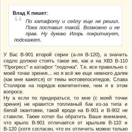
Влад К пишет:
По катафоту и седлу еще не решил.
Пока поставил такой. Возможно и не
прав. Ну думаю Игорь покритикует,
подскажет.
У Вас В-901 второй серии (а-ля В-120), а значить
седло должно стоять такое же, как и на ХВЗ В-110
"Прогресс" и катафот "лодочка". Т.е. все правильно с
моей точки зрения... но я всё же еще немного далек
(как мне кажется) от темы мотовелосипедов, Слава
Столяров на порядок компетентнее, чем я в этом
вопросе.
Ну а если по придираться, то мне (с моей точки
зрения) не нравится топливный бак из-за типа и
белой окантовки, такой вроде на В-901 и В-902 не
ставили. Также хотел бы обратить Ваше внимание,
что крыло В-901 отличается от крыльев В-110 и
В-120 (хотя согласен, что их отличить можно только