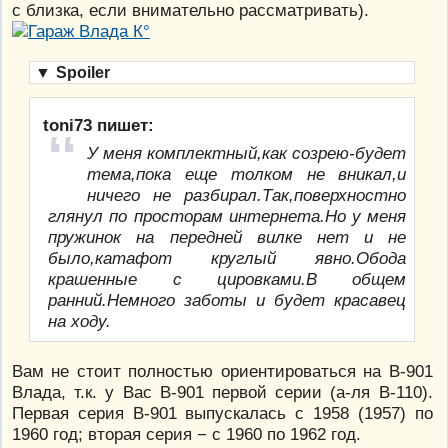
с близка, если внимательно рассматривать).
▼
Spoiler
toni73 пишет:
У меня комплектный,как созрею-будет
тема,пока еще толком не вникал,и
ничего не разбирал.Так,поверхностно
глянул по просторам интернета.Но у меня
пружинок на передней вилке нет и не
было,катафот круглый явно.Обода
крашенные с цировками.В общем
ранний.Немного заботы и будет красавец
на ходу.
Вам не стоит полностью ориентироваться на В-901
Влада, т.к. у Вас В-901 первой серии (а-ля В-110).
Первая серия В-901 выпускалась с 1958 (1957) по
1960 год; вторая серия − с 1960 по 1962 год.