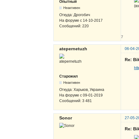
Опытный
(в
Неактивен
Откуда:
Дрогобич
На форуме с
14-10-2017
Сообщений:
220
7
atepernetuzh
06-04-2
Re: B
ht
Старожил
Неактивен
Откуда:
Харьков, Украина
На форуме с
09-01-2019
Сообщений:
3 481
Sonor
27-05-2
Re: B