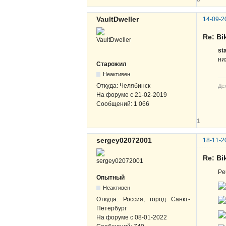
VaultDweller
14-09-2
Re: B
st
ни
Старожил
Неактивен
Откуда:
Челябинск
Де
На форуме с
21-02-2019
Сообщений:
1 066
1
sergey02072001
18-11-2
Re: B
Pe
Опытный
Неактивен
Откуда:
Россия, город Санкт-
Петербург
На форуме с
08-01-2022