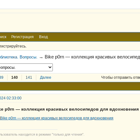
иск
Регистрация
Вход
гистрируйтесь.
→
Bike р0rn — коллекция красивых велосипе
блиотека. Вопросы.
39
140
141
Далее
Чтобы отправить отв
024 02:33:00
ike р0rn — коллекция красивых велосипедов для вдохновения
льзователь находится в режиме "только для чтения".