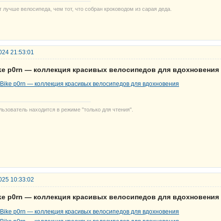
т лучше велосипеда, чем тот, что собран кроководом из сарая деда.
024 21:53:01
ike р0rn — коллекция красивых велосипедов для вдохновения
льзователь находится в режиме "только для чтения".
025 10:33:02
ike р0rn — коллекция красивых велосипедов для вдохновения