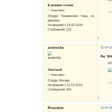
В режиме чтения
Неактивен
По
Откуда:
Пушкинские Горы, из
деревни
На форуме с
13-03-2020
Сообщений:
132
2
andrexSa
31-07-2
Re: B
pO
Опытный
Неактивен
Откуда:
Москва
Я 
На форуме с
11-12-2019
Сообщений:
384
3
Riverdale
31-07-2