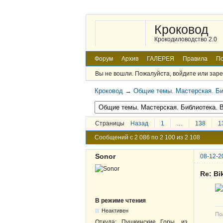
Кроковод
Крокодиловодство 2.0
Форум
Архив
ГАЛЕРЕЯ
Правила
По
Вы не вошли.
Пожалуйста, войдите или заре
Кроковод
→
Общие темы. Мастерская. Би
Страницы
Назад
1
…
138
1
Сообщений с 2 086 по 2 100 из 2 108
Sonor
08-12-2
Re: B
В режиме чтения
Неактивен
По
Откуда:
Пушкинские Горы, из