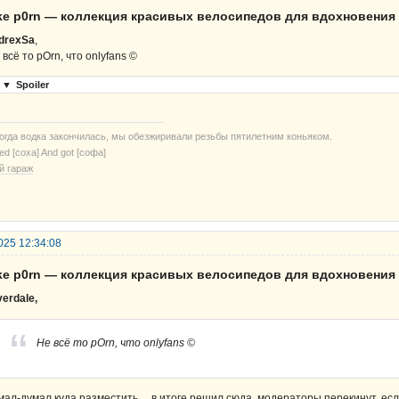
ike р0rn — коллекция красивых велосипедов для вдохновения
drexSa
,
 всё то pOrn, что onlyfans ©
▼
Spoiler
когда водка закончилась, мы обезжиривали резьбы пятилетним коньяком.
ried [соха] And got [софа]
й гараж
025 12:34:08
ike р0rn — коллекция красивых велосипедов для вдохновения
verdale,
Не всё то pOrn, что onlyfans ©
мал-думал куда разместить… в итоге решил сюда, модераторы перекинут, есл