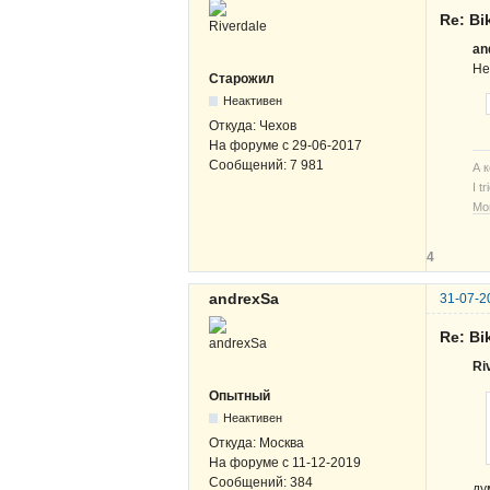
Re: B
an
Не
Старожил
Неактивен
Откуда:
Чехов
На форуме с
29-06-2017
Сообщений:
7 981
А 
I t
Мо
4
andrexSa
31-07-2
Re: B
Ri
Опытный
Неактивен
Откуда:
Москва
На форуме с
11-12-2019
Сообщений:
384
ду