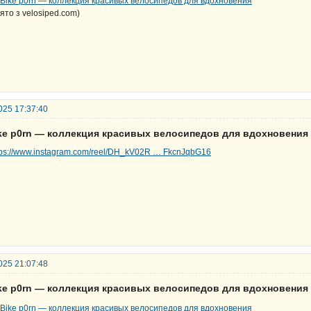
зято з velosiped.com)
025 17:37:40
ike р0rn — коллекция красивых велосипедов для вдохновения
tps://www.instagram.com/reel/DH_kV02R … FkcnJqbG16
025 21:07:48
ike р0rn — коллекция красивых велосипедов для вдохновения