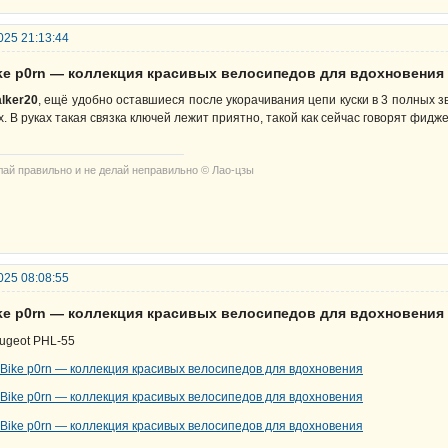
025 21:13:44
ike р0rn — коллекция красивых велосипедов для вдохновения
alker20
, ещё удобно оставшиеся после укорачивания цепи куски в 3 полных з
х. В руках такая связка ключей лежит приятно, такой как сейчас говорят фидж
лай правильно и не делай неправильно © Лао-цзы
025 08:08:55
ike р0rn — коллекция красивых велосипедов для вдохновения
ugeot PHL-55