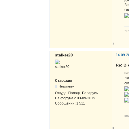
Ве
On
Я 
3
stalker20
14-09-2
Re: B
на
лю
Старожил
су
Неактивен
Откуда:
Полоцк, Беларусь
На форуме с
03-09-2019
Сообщений:
1 511
вн
8