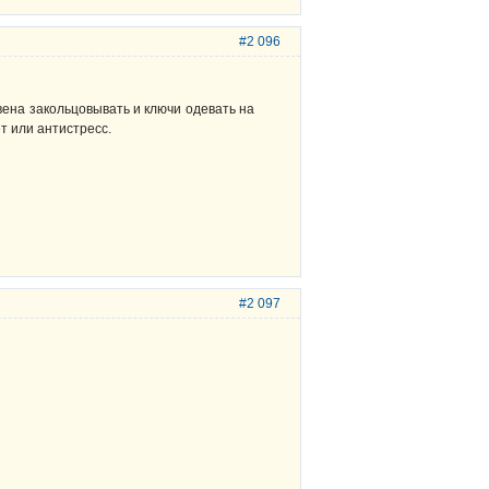
#2 096
вена закольцовывать и ключи одевать на
ет или антистресс.
#2 097