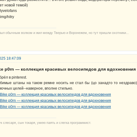
ет новой темой)
lyvelofans
был обычным волком и жил между Тверью и Воронежем, но тут пришли охотники...
025 18:47:09
ike р0rn — коллекция красивых велосипедов для вдохновения
брёл в pinterest.
бимые штаны на таком ремне носить не стал бы (цо занадто то нездраво)
мочных целей--наверное, вполне стильно.
ук слесаря, сын токаря, умею паять и слегка программист.