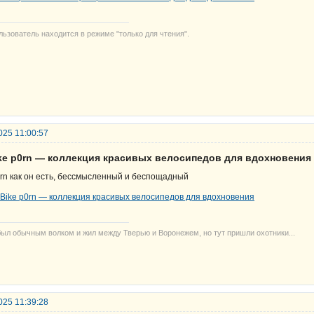
льзователь находится в режиме "только для чтения".
025 11:00:57
ike р0rn — коллекция красивых велосипедов для вдохновения
rn как он есть, бессмысленный и беспощадный
был обычным волком и жил между Тверью и Воронежем, но тут пришли охотники...
025 11:39:28