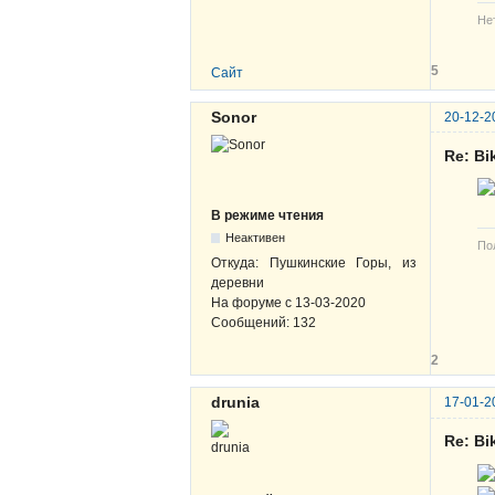
Не
5
Сайт
Sonor
20-12-2
Re: B
В режиме чтения
Неактивен
По
Откуда:
Пушкинские Горы, из
деревни
На форуме с
13-03-2020
Сообщений:
132
2
drunia
17-01-2
Re: B