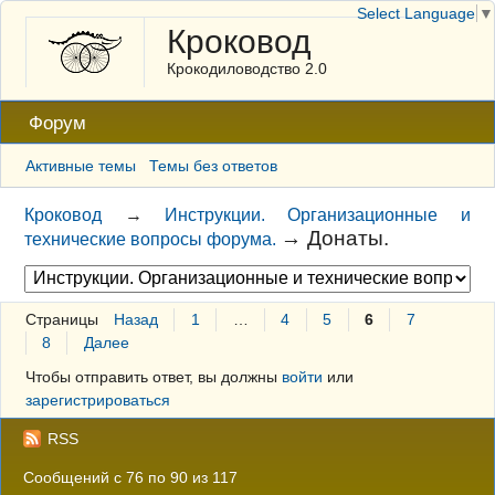
Select Language
▼
Кроковод
Крокодиловодство 2.0
Форум
Активные темы
Темы без ответов
Кроковод
→
Инструкции. Организационные и
→
Донаты.
технические вопросы форума.
Страницы
Назад
1
…
4
5
6
7
8
Далее
Чтобы отправить ответ, вы должны
войти
или
зарегистрироваться
RSS
Сообщений с 76 по 90 из 117