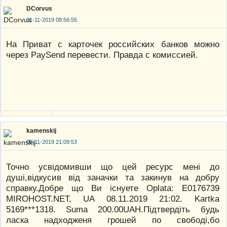
DCorvus
01-11-2019 08:56:55
На Приват с карточек российских банков можно
через PaySend перевести. Правда с комиссией.
kamenskij
08-11-2019 21:09:53
Точно усвiдомивши що цей ресурс менi до
душi,вiдкусив вiд заначки та закинув на добру
справку.Добре що Ви iснуете Oplata: E0176739
MIROHOST.NET, UA 08.11.2019 21:02. Kartka
5169***1318. Suma 200.00UAН.Пiдтвердiть будь
ласка надходженя грошей по свободi,бо