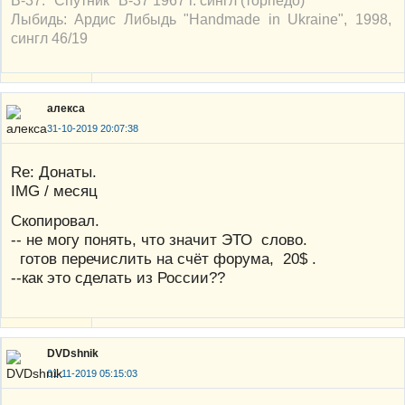
В-37: "Спутник" В-37 1967 г. сингл (торпедо)
Лыбидь: Ардис Либыдь "Handmade in Ukraine", 1998,
сингл 46/19
алекса
31-10-2019 20:07:38
Re: Донаты.
IMG / месяц
Скопировал.
-- не могу понять, что значит ЭТО слово.
готов перечислить на счёт форума, 20$ .
--как это сделать из России??
DVDshnik
01-11-2019 05:15:03