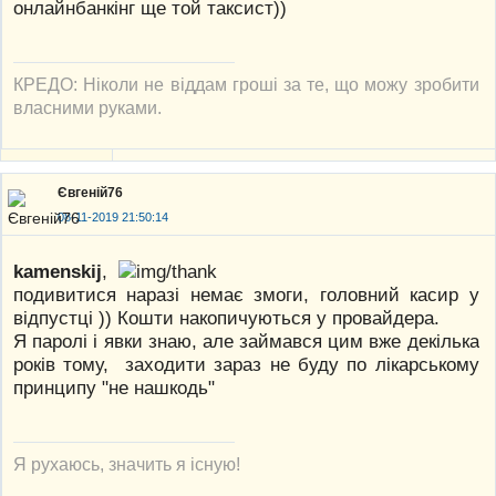
онлайнбанкiнг ще той таксист))
КРЕДО: Ніколи не віддам гроші за те, що можу зробити
власними руками.
Євгеній76
08-11-2019 21:50:14
kamenskij
,
подивитися наразі немає змоги, головний касир у
відпустці )) Кошти накопичуються у провайдера.
Я паролі і явки знаю, але займався цим вже декілька
років тому, заходити зараз не буду по лікарському
принципу "не нашкодь"
Я рухаюсь, значить я існую!