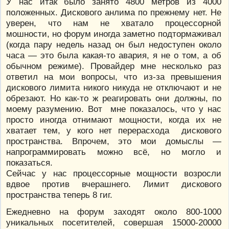
У нас итак было занято 4800 метров из 4000
положенных. Дискового анлима по прежнему нет. Не
уверен, что нам не хватало процессорной
мошности, но форум иногда заметно подтормаживал
(когда пару недель назад он был недоступен около
часа — это была какая-то авария, я не о том, а об
обычном режиме). Провайдер мне несколько раз
ответил на мои вопросы, что из-за превышения
дискового лимита никого никуда не отключают и не
обрезают. Но как-то ж реагировать они должны, по
моему разумению. Вот мне показалось, что у нас
просто иногда отнимают мощности, когда их не
хватает тем, у кого нет перерасхода дискового
пространства. Впрочем, это мои домыслы —
напрограммировать можно всё, но могло и
показаться.
Сейчас у нас процессорные мощности возросли
вдвое против вчерашнего. Лимит дискового
пространства теперь 8 гиг.
Ежедневно на форум заходят около 800-1000
уникальных посетителей, совершая 15000-20000