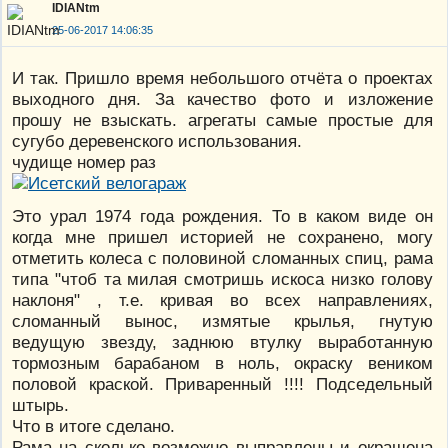
IDIANtm
25-06-2017 14:06:35
И так. Пришло время небольшого отчёта о проектах
выходного дня. За качество фото и изложение
прошу не взыскать. агрегаты самые простые для
сугубо деревенского использования.
чудище номер раз
Это урал 1974 года рождения. То в каком виде он
когда мне пришел историей не сохранено, могу
отметить колеса с половиной сломанных спиц, рама
типа "чтоб та милая смотришь искоса низко голову
наклоня" , т.е. кривая во всех направлениях,
сломанный вынос, измятые крылья, гнутую
ведущую звезду, заднюю втулку выработанную
тормозным барабаном в ноль, окраску веником
половой краской. Приваренный !!!! Подседельный
штырь.
Что в итоге сделано.
Рама на сколько возможно выправлены и окрашена