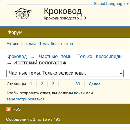
Select Language
▼
Кроковод
Крокодиловодство 2.0
Форум
Активные темы
Темы без ответов
Кроковод
→
Частные темы. Только велосипеды.
→
Исетский велогараж
Страницы
1
2
3
…
33
Далее
Чтобы отправить ответ, вы должны
войти
или
зарегистрироваться
RSS
Сообщений с 1 по 15 из 493