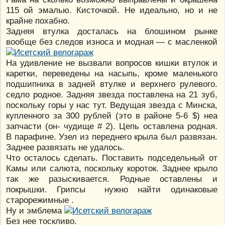
115 ой эмалью. Кисточкой. Не идеально, но и не
крайне похабно.
Задняя втулка досталась на блошином рынке
вообще без следов износа и модная — с масленкой
На удивление не вызвали вопросов кишки втулок и
каретки, переведены на насыпь, кроме маленького
подшипника в задней втулке и верхнего рулевого.
седло родное. Задняя звезда поставлена на 21 зуб,
поскольку горы у нас тут. Ведущая звезда с Минска,
купленного за 300 рублей (это в районе 5-6 $) неа
запчасти (он- чудище # 2). Цепь оставлена родная.
В парафине. Узел из переднего крыла был развязан.
Заднее развязать не удалось.
Что осталось сделать. Поставить подседельный от
Камы или салюта, поскольку короток. Заднее крыло
так же разыскивается. Родные оставлены и
покрышки. Грипсы нужно найти одинаковые
старорежимные .
Ну и эмблема
Без нее тоскливо.