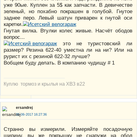
уже 90ые. Куплен за 5$ как запчасти. В девичестве
зеленый, но похабно покрашен в голубой. Гнутое
заднее перо. Левый шатун приварен к гнутой оси
каретки.
Гнутая вилка. Втулки колес живые. Насчёт ободов
вопрос...
это не туристовский ли
размер? Резина 622-40 уместна ли на ни? Или на
рурист их с резиной 622-32 лучше?
Вобщем буду делать. В компанию чудищу # 1
Куплю тормоз и крылья на ХВЗ в22
ersandrej
25-06-2017 16:27:36
Странно вы измерили. Измеряйте посадочную
ширину, вы же покрышку не снаружи на обод