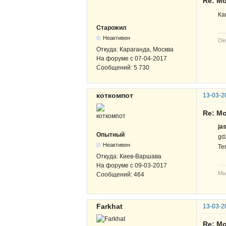
Re: Mo
Ка
Старожил
Неактивен
Die
Откуда:
Караганда, Москва
На форуме с
07-04-2017
Сообщений:
5 730
коткомпот
13-03-2
Re: Mo
ja
Опытный
gd
Неактивен
Te
Откуда:
Киев-Варшава
На форуме с
09-03-2017
Мы
Сообщений:
464
Farkhat
13-03-2
Re: Mo