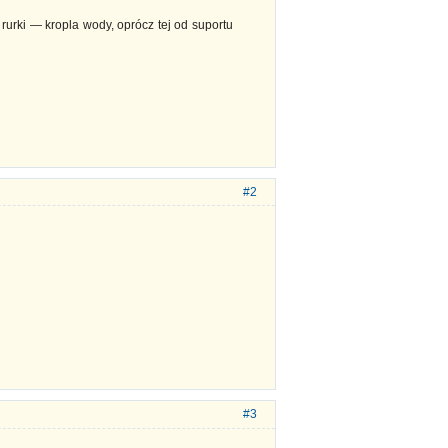
rurki — kropla wody, oprócz tej od suportu
#2
#3