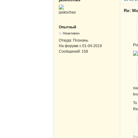
Re: Mo
Опытный
Неактивен
Откуда:
Познань
Pi
На форуме с
01-04-2019
Сообщений:
158
ni
tr
To
Re
Po