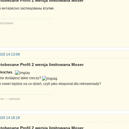
tobecane Profil 2 wersja limitowana Moser
к интересно заспицованы втулки.
sel power
020 14:13:09
tobecane Profil 2 wersja limitowana Moser
skochas
,
zie dostajesz takie rzeczy?
n rower będzie na co dzień, czyli jako eksponat dla retroweriady?
ло — грязное.
020 14:18:18
tobecane Profil 2 wersja limitowana Moser