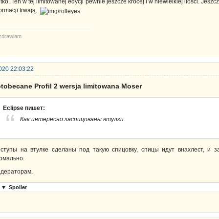
tko. Ten w tej limitowanej edycji pewnie jeszcze krócej i w niewielkiej ilości. Jesz
formacji trwają.
zdrawiam
020 22:03:22
tobecane Profil 2 wersja limitowana Moser
Eclipse пишет:
Как интересно заспицованы втулки.
ступы на втулке сделаны под такую спицовку, спицы идут внахлест, и з
рмально.
дераторам.
▼
Spoiler