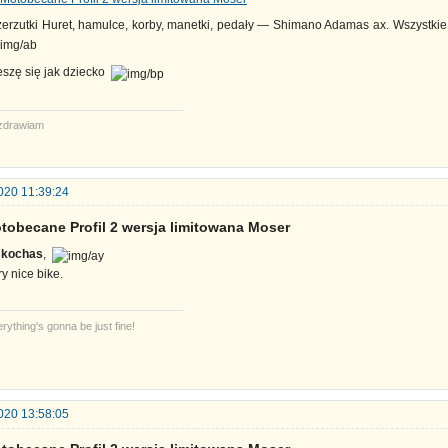
zerzutki Huret, hamulce, korby, manetki, pedały — Shimano Adamas ax. Wszystkie 
eszę się jak dziecko
zdrawiam
020 11:39:24
tobecane Profil 2 wersja limitowana Moser
skochas
,
y nice bike.
rything's gonna be just fine!
020 13:58:05