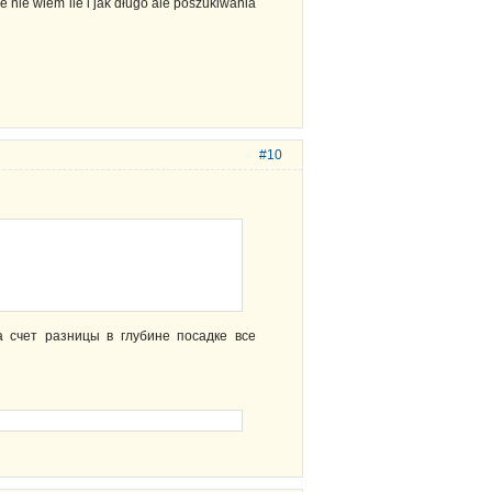
cze nie wiem ile i jak długo ale poszukiwania
#10
а счет разницы в глубине посадке все