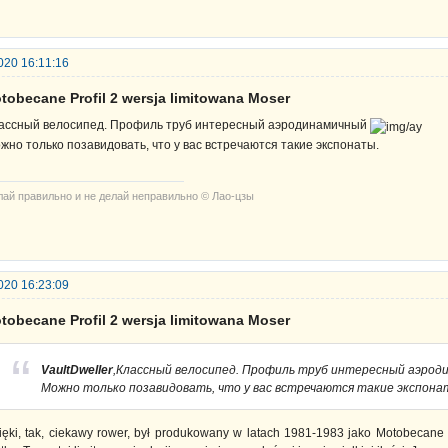
020 16:11:16
tobecane Profil 2 wersja limitowana Moser
ассный велосипед. Профиль труб интересный аэродинамичный
жно только позавидовать, что у вас встречаются такие экспонаты.
лай правильно и не делай неправильно © Лао-цзы
020 16:23:09
tobecane Profil 2 wersja limitowana Moser
VaultDweller
,Классный велосипед. Профиль труб интересный аэроди
Можно только позавидовать, что у вас встречаются такие экспона
ięki, tak, ciekawy rower, był produkowany w latach 1981-1983 jako Motobecane Prof