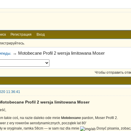
иск
Регистрация
Вход
гистрируйтесь.
→
Motobecane Profil 2 wersja limitowana Moser
ипеды.
Чтобы отправить отв
020 11:36:41
Motobecane Profil 2 wersja limitowana Moser
eść,
m takie coś, na razie daleko ode mnie
Motobecane
pardon, Moser Profil 2.
wer z ery rowerów aerodynamicznych, początek lat 80'
ły w oryginale, ramka 58cm — w sam raz dla mnie
Dosyć pisania, zobacz