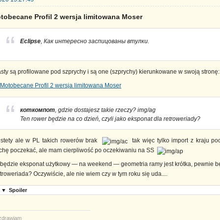
tobecane Profil 2 wersja limitowana Moser
Eclipse
, Как интересно заспицованы втулки.
asty są profilowane pod szprychy i są one (szprychy) kierunkowane w swoją stronę:
коткомпот
, gdzie dostajesz takie rzeczy? img/ag
Ten rower będzie na co dzień, czyli jako eksponat dla retroweriady?
estety ale w PL takich rowerów brak
tak więc tylko import z kraju p
ochę poczekać, ale mam cierpliwość po oczekiwaniu na SS
 będzie eksponat użytkowy — na weekend — geometria ramy jest krótka, pewnie
troweriada? Oczywiście, ale nie wiem czy w tym roku się uda....
▼
Spoiler
zdrawiam