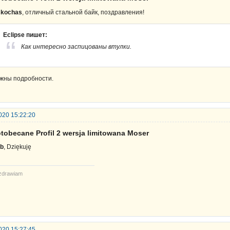
skochas
, отличный стальной байк, поздравления!
Eclipse пишет:
Как интересно заспицованы втулки.
жны подробности.
020 15:22:20
tobecane Profil 2 wersja limitowana Moser
b
, Dziękuję
zdrawiam
020 15:27:45