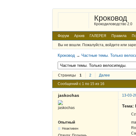
Кроковод
Крокодиловодство 2.0
Форум
Архив
ГАЛЕРЕЯ
Правила
По
Вы не вошли.
Пожалуйста, войдите или заре
Кроковод
→
Частные темы. Только велос
Страницы
1
2
Далее
Сообщений с 1 по 15 из 16
jaskochas
13-03-2
Тема: 
Cz
ma
Опытный
Ro
Неактивен
Ca
Откуда:
Познань