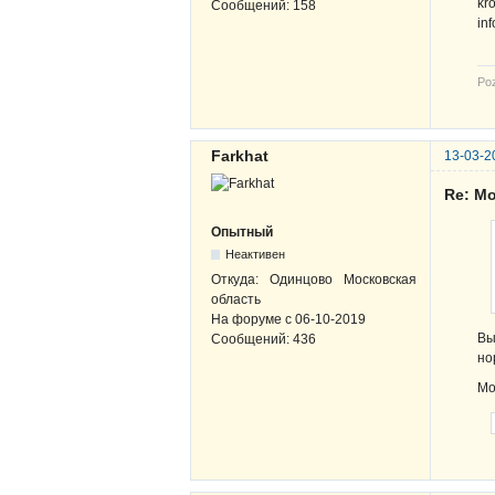
kró
Сообщений:
158
in
Po
Farkhat
13-03-2
Re: Mo
Опытный
Неактивен
Откуда:
Одинцово Московская
область
На форуме с
06-10-2019
Вы
Сообщений:
436
но
Мо