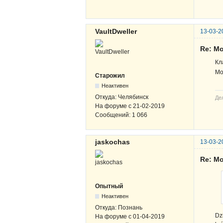
VaultDweller
13-03-2
Re: Mo
Кл
Мо
Старожил
Неактивен
Откуда:
Челябинск
Де
На форуме с
21-02-2019
Сообщений:
1 066
jaskochas
13-03-2
Re: Mo
Опытный
Неактивен
Откуда:
Познань
Dz
На форуме с
01-04-2019