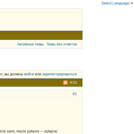
Select Language
▼
Активные темы
Темы без ответов
ет, вы должны
войти
или
зарегистрироваться
RSS
#1
cie sami, macie pytania — pytajcie: