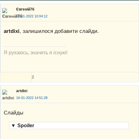
Євгеній76
16-01-2022 10:04:12
artdixi
, залишилося добавити слайди.
Я рухаюсь, значить я існую!
2
artdixi
16-01-2022 14:51:28
Слайды
▼
Spoiler