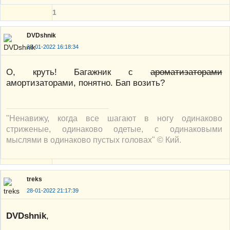
1
DVDshnik
28-01-2022 16:18:34
О, круть! Багажник с
ароматизаторами
амортизаторами, понятно. Бап возить?
"Ненавижу, когда все шагают в ногу одинаково
стриженые, одинаково одетые, с одинаковыми
мыслями в одинаково пустых головах" © Кий.
treks
28-01-2022 21:17:39
DVDshnik
,