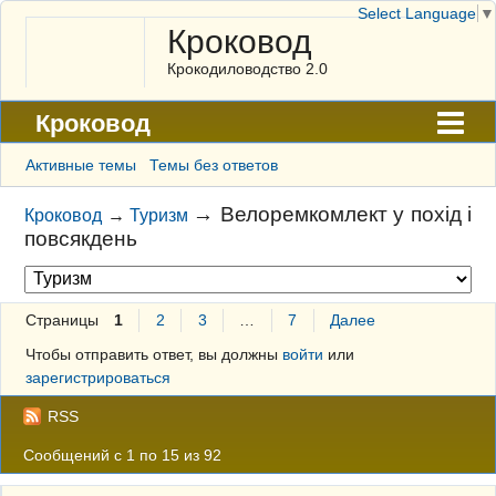
Select Language
▼
Кроковод
Крокодиловодство 2.0
Кроковод
Форум
Активные темы
Темы без ответов
Архив
→
Велоремкомлект у похід і
Кроковод
→
Туризм
повсякдень
ГАЛЕРЕЯ
Правила
Страницы
1
2
3
…
7
Далее
Поиск
Чтобы отправить ответ, вы должны
войти
или
Регистрация
зарегистрироваться
Вход
RSS
Сообщений с 1 по 15 из 92