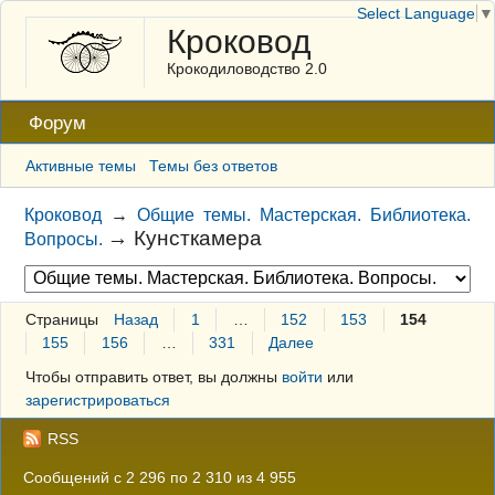
Select Language
▼
Кроковод
Крокодиловодство 2.0
Форум
Активные темы
Темы без ответов
Кроковод
→
Общие темы. Мастерская. Библиотека.
→
Кунсткамера
Вопросы.
Страницы
Назад
1
…
152
153
154
155
156
…
331
Далее
Чтобы отправить ответ, вы должны
войти
или
зарегистрироваться
RSS
Сообщений с 2 296 по 2 310 из 4 955