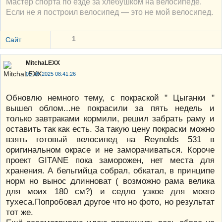
Мастер спорта по езде за хлебушком на велосипеде.
Если не я построил велосипед — это не мой велосипед.
1
Сайт
MitchaLEXX
05-06-2025 08:41:26
Обновлю немного тему, с покраской " Цыганки "
вышел облом...не покрасили за пять недель и
только завтраками кормили, решил забрать раму и
оставить так как есть. За такую цену покраски можно
взять готовый велосипед на Reynolds 531 в
оригинальном окрасе и не заморачиваться. Короче
проект GITANE пока заморожен, нет места для
хранения. А бельгийца собрал, обкатал, в принципе
норм но вынос длинноват ( возможно рама велика
для моих 180 см?) и седло узкое для моего
тухеса.Попробовал другое что но фото, но результат
тот же.