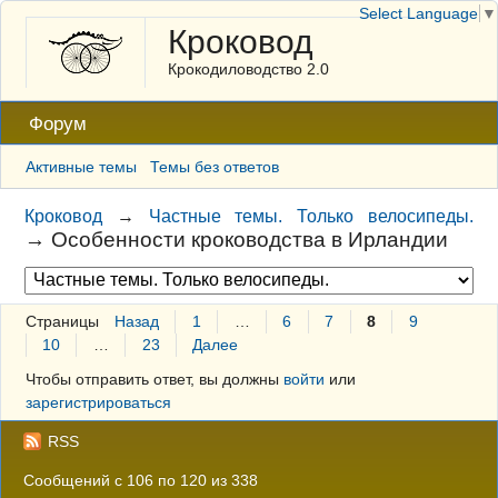
Select Language
▼
Кроковод
Крокодиловодство 2.0
Форум
Активные темы
Темы без ответов
Кроковод
→
Частные темы. Только велосипеды.
→
Особенности кроководства в Ирландии
Страницы
Назад
1
…
6
7
8
9
10
…
23
Далее
Чтобы отправить ответ, вы должны
войти
или
зарегистрироваться
RSS
Сообщений с 106 по 120 из 338