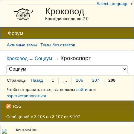
Select Language
▼
Кроковод
Крокодиловодство 2.0
Форум
Активные темы
Темы без ответов
→
Крокоспорт
Кроковод
→
Социум
Страницы
Назад
1
…
206
207
208
Чтобы отправить ответ, вы должны
войти
или
зарегистрироваться
RSS
Сообщений с 3 106 по 3 107 из 3 107
Anushin10ru