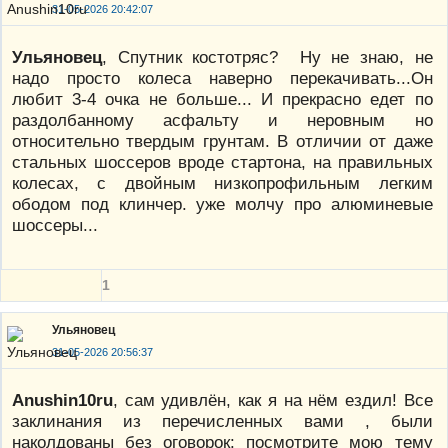
31-05-2026 20:42:07
Ульяновец
, Спутник костотряс? Ну не знаю, не
надо просто колеса наверно перекачивать...Он
любит 3-4 очка не больше... И прекрасно едет по
раздолбанному асфальту и неровным но
относительно твердым грунтам. В отличии от даже
стальных шоссеров вроде стартона, на правильных
колесах, с двойным низкопрофильным легким
ободом под клинчер. уже молчу про алюминевые
шоссеры...
1
Ульяновец
31-05-2026 20:56:37
Anushin10ru
, сам удивлён, как я на нём ездил! Все
заклинания из перечисленных вами , были
наколдованы без оговорок: посмотрите мою тему