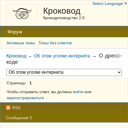
Select Language
▼
Кроковод
Крокодиловодство 2.0
Форум
Активные темы
Темы без ответов
→
О дресс-
Кроковод
→
Об этом уголке интернета
коде
Страницы
1
Чтобы отправить ответ, вы должны
войти
или
зарегистрироваться
RSS
Сообщений 3