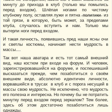
минуту до прихода в клуб (только мы помылись
перед входом). Шлёпая ногами по чистому
клубному полу, оставляя лужи и пятна ̶п̶о̶л̶и̶т̶и̶к̶и̶ из
той грязи, в которую, быть может, за пределами
клуба, случалось вступить и нам. Только мы
вытерли ноги перед входом.
И такая личность, появившись пред наши ясны очи
и светлы костюмы, начинает нести мудрость в
массы....
Так вот наша аватара и есть тот самый внешний
вид, наш костюм при входе на форум. И человек,
зарегистрировавшийся на форуме, и поспешивший
высказаться прежде, чем позаботиться о своём
внешнем виде, абсолютно идентичен личности,
ворвавшейся в трусах в клуб и с порога несущей в
массы свою мудрость. Не исключено, что мудрость
его полезна и интересна. Но почему бы не потратить
минутку перед входом перед зеркалом? Тем более,
здесь об этом достаточно позаботиться лишь
однажды.