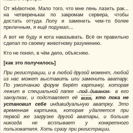
От жЫвотное. Мало того, что мне лень лазить рак...
на четвереньках по закромам сервера, чтобы
достать оттуда Лолу и заменить чем-то более
приличным, я ещё подумал...
А вот не буду я кота наказывать. Всё он правильно
сделал по своему животному разумению.
Кто не понял, в чём дело, объясняю.
[как это получилось]
При регистрации, и в любой другой момент, любой
из нас может выставить или заменить аватару.
По умолчанию форум берёт картинку, которая
лежит в специальной папке ̶п̶о̶д̶ ̶д̶и̶в̶а̶н̶о̶м̶ в его
закоулках, и подставляет её
, кто пока не
всем
установил себе
индивидуальную аватрку. Это
временная картинка, которая удаляется при
первой же загрузке другой аватары, и больше
никогда не всплывает у конкретного
пользователя. Хоть сразу при регистрации.