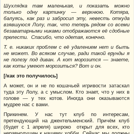
Шухлядка там маленькая, и показать можно
только одну картинку — верхнюю. Котяра,
балуясь, как раз и забросил эту, невесть откуда
взявшуюся Лолу, так, что теперь рядом со всеми
безаватарными никами отображаются её сдобные
прелести. Спасибо, что одетая, конечно.
Т. е. никаких проблем с её удалением нет и быть
не может. Во всяком случае, ради такой ерунды я
не полезу под диван. А кот морозится — знаете,
как коты умеют морозиться? Вот и он.
[/как это получилось]
А может, он и не по кошачьей игривости затаскал
туда эту Лолу, а с умыслом. Кто знает, что у них в
голове — у тех котов. Иногда они оказываются
мудрее нас с вами.
Прикинем. У нас тут клуб по интересам,
претендующий на джентельменский. Причём клуб
(будет с 1 апреля) широко открыт для всех, кто
неравнодушен к нашему хобби. Сейчас мы должны