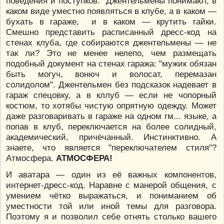
поведения и поступков. Джентельмены понимают, в
каком виде уместно появляться в клубе, а в каком —
бухать в гараже, и в каком — крутить гайки.
Смешно представить расписанный дресс-код на
стенах клуба, где собираются джентельмены — не
так ли? Это не менее нелепо, чем размещать
подобный документ на стенах гаража: "мужик обязан
быть могуч, вонюч и волосат, перемазан
солидолом". Джентельмен без подсказок надевает в
гараж спецовку, а в кллуб — если не чопорный
костюм, то хотябы чистую опрятную одежду. Может
даже разговаривать в гараже на одном гм... языке, а
попав в клуб, переключается на более солидный,
академический, причёчанный. Инстинктивно. А
знаете, что является "переключателем стиля"?
Атмосфера.
АТМОСФЕРА!
И аватара — один из её важных компонентов,
интернет-дресс-код. Наравне с манерой общения, с
умением чётко выражаться, и пониманием об
уместности той или иной темы для разговора.
Поэтому я и позволил себе отнять столько вашего