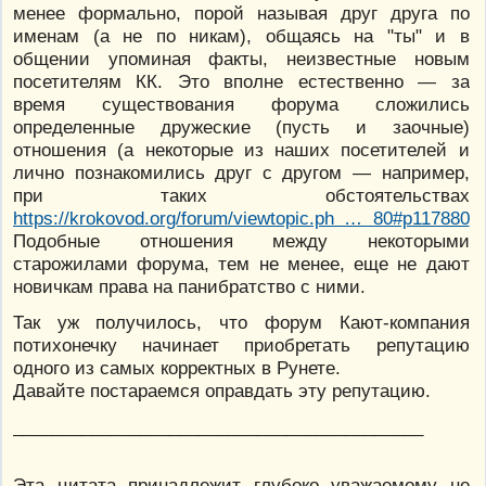
менее формально, порой называя друг друга по
именам (а не по никам), общаясь на "ты" и в
общении упоминая факты, неизвестные новым
посетителям КК. Это вполне естественно — за
время существования форума сложились
определенные дружеские (пусть и заочные)
отношения (а некоторые из наших посетителей и
лично познакомились друг с другом — например,
при таких обстоятельствах
https://krokovod.org/forum/viewtopic.ph … 80#p117880
Подобные отношения между некоторыми
старожилами форума, тем не менее, еще не дают
новичкам права на панибратство с ними.
Так уж получилось, что форум Кают-компания
потихонечку начинает приобретать репутацию
одного из самых корректных в Рунете.
Давайте постараемся оправдать эту репутацию.
__________________________________________
Эта цитата принадлежит глубоко уважаемому не