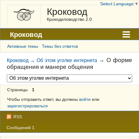
Select Language
▼
Кроковод
Крокодиловодство 2.0
Кроковод
Форум
Активные темы
Темы без ответов
Архив
→
О форме
Кроковод
→
Об этом уголке интернета
обращения и манере общения
ГАЛЕРЕЯ
Правила
Страницы
1
Поиск
Чтобы отправить ответ, вы должны
войти
или
Регистрация
зарегистрироваться
Вход
RSS
Сообщений 1