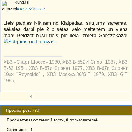
guntarsl
10-02-2022 19:15:57
Liels paldies Nikitam no Klaipēdas, sūtījums saņemts,
sāksies darbi pie 2 pilsētas velo meitenēm un viens
man! Beidzot būšu ticis pie liela izmēra Speczakaza!
ХВЗ «Старт Шоссе» 1980, ХВЗ В-552И Спорт 1987, ХВЗ
В-63 1954, ХВЗ В-67и Спринт 1977, ХВЗ В-67и Спринт
19xx "Reynolds" , ХВЗ Moskva-80/GIT 1979, ХВЗ GIT
1985,
4
Просмотров: 779
Просматривают тему:
1
гость,
0
пользователей
Страницы
1