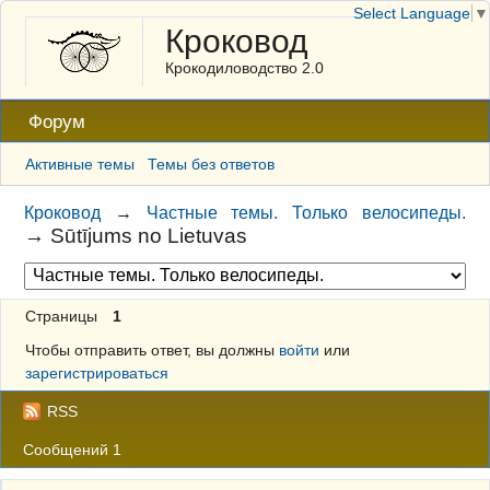
Select Language
▼
Кроковод
Крокодиловодство 2.0
Форум
Активные темы
Темы без ответов
Кроковод
→
Частные темы. Только велосипеды.
→
Sūtījums no Lietuvas
Страницы
1
Чтобы отправить ответ, вы должны
войти
или
зарегистрироваться
RSS
Сообщений 1