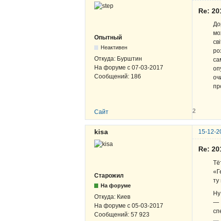
Re: 2
До
мо
Опытный
св
Неактивен
ро
Откуда:
Бурштин
са
На форуме с
07-03-2017
оп
Сообщений:
186
оч
пр
2
Сайт
kisa
15-12-2
Re: 2
Тё
«Г
Старожил
ту
На форуме
Ну
Откуда:
Киев
— 
На форуме с
05-03-2017
сп
Сообщений:
57 923