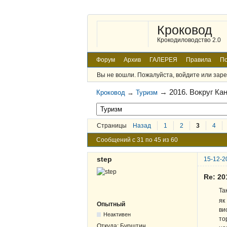
Кроковод
Крокодиловодство 2.0
Форум
Архив
ГАЛЕРЕЯ
Правила
По
Вы не вошли.
Пожалуйста, войдите или заре
→
2016. Вокруг Ка
Кроковод
→
Туризм
Страницы
Назад
1
2
3
4
Сообщений с 31 по 45 из 60
step
15-12-2
Re: 2
Та
як
Опытный
ви
Неактивен
то
Откуда:
Бурштин