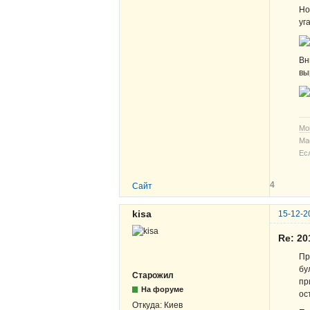
Но
уг
Вн
вы
Мо
Ма
Ес
4
Сайт
kisa
15-12-2
Re: 2
Пр
бу
Старожил
пр
На форуме
ос
Откуда:
Киев