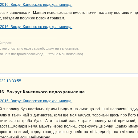
есь и заночевали. Мангал использовали вместо печки, палатку поставили п
д звёздами поближе к своим травкам.
й гараж
стер спорта по езде за хлебушком на велосипеде.
ли не я построил велосипед — это не мой велосипед.
022 18:33:55
016. Вокруг Каневского водохранилища.
й з полину був настільки гірким і гидким на смак що всі інші неприємні від
блю я такий чай з дитинства, коли ще моя бабуся, торочачи щось про його 
пити зараз треба було. А от свіжий запах трави полину мені приємний, 
асота…Комарів нема, мабуть через полин…стрекочуть цвіркуни…запах мммм… 
просто на землі, серед трав, дивишся у небо на міліарди зір, на тлі яких 
теоритний дощ. Неймовірно…