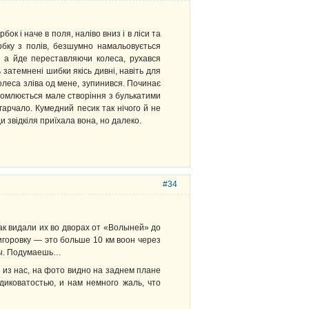
к і наче в поля, наліво вниз і в ліси та
орбку з полів, безшумно намальовується
де а йде переставляючи колеса, рухався
 затемнені шибки якісь дивні, навіть для
олеса зліва од мене, зупинився. Починає
тромлюється мале створіння з булькатими
арчало. Кумедний песик так нічого й не
и звідкіля приїхала вона, но далеко.
#34
так видали их во дворах от «Волыней» до
ригоровку — это больше 10 км воон через
еды. Подумаешь…
 из нас, на фото видно на заднем плане
диковатостью, и нам немного жаль, что