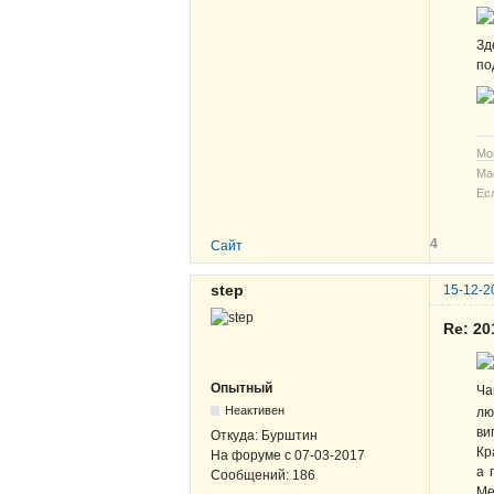
Зд
по
Мо
Ма
Ес
4
Сайт
step
15-12-2
Re: 2
Опытный
Ча
Неактивен
лю
ви
Откуда:
Бурштин
Кр
На форуме с
07-03-2017
а 
Сообщений:
186
Ме