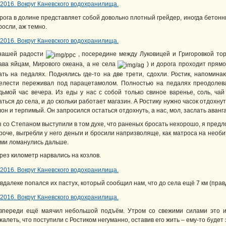
рога в долине представляет собой довольно плотный грейдер, иногда бетонн
росли, аж темно.
нашей радости
, посередине между Луковицей и Григоровкой торч
ава яйцам, Мирового океана, а не села
) и дорога проходит прямо
ать на педалях. Поднялись где-то на две трети, сдохли. Ростик, напомина
елести переживал под парацетамолом. Полностью на педалях преодолев
дьмой час вечера. Из еды у нас с собой только свиное варенье, соль, чай
аться до села, и до скольки работает магазин. А Ростику нужно часок отдохну
лон и терпимый. Он запросился остаться отдохнуть, а нас, мол, заслать аванг
 со Степаном выступили в том духе, что раненых бросать нехорошо, я предло
роче, выгребли у него деньги и бросили напризволяще, как матроса на необи
ми ломанулись дальше.
рез километр нарвались на козлов.
вдалеке попался их пастух, который сообщил нам, что до села ещё 7 км (прав
впереди ещё маячил небольшой подъём. Утром со свежими силами это иг
жалеть, что поступили с Ростиком негуманно, оставив его жить – ему-то будет 