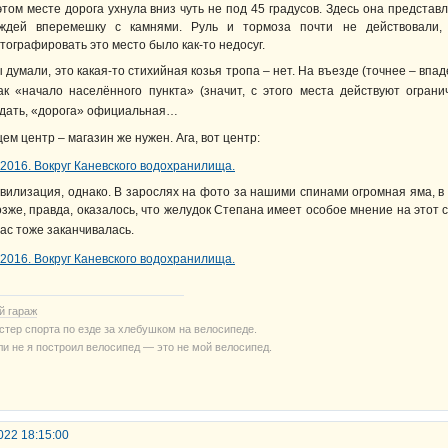
этом месте дорога ухнула вниз чуть не под 45 градусов. Здесь она представ
ждей вперемешку с камнями. Руль и тормоза почти не действовали,
тографировать это место было как-то недосуг.
 думали, это какая-то стихийная козья тропа – нет. На въезде (точнее – впа
ак «начало населённого пункта» (значит, с этого места действуют огран
дать, «дорога» официальная…
ем центр – магазин же нужен. Ага, вот центр:
вилизация, однако. В зарослях на фото за нашими спинами огромная яма, в
озже, правда, оказалось, что желудок Степана имеет особое мнение на этот 
нас тоже заканчивалась.
й гараж
стер спорта по езде за хлебушком на велосипеде.
ли не я построил велосипед — это не мой велосипед.
022 18:15:00