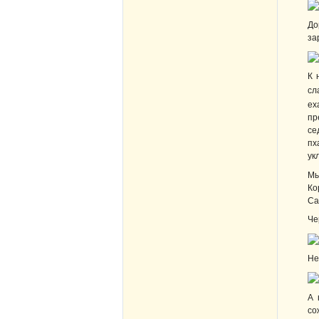
До
за
К 
сл
ех
пр
се
пх
ук
Мы
Ко
Са
Че
Не
А 
со