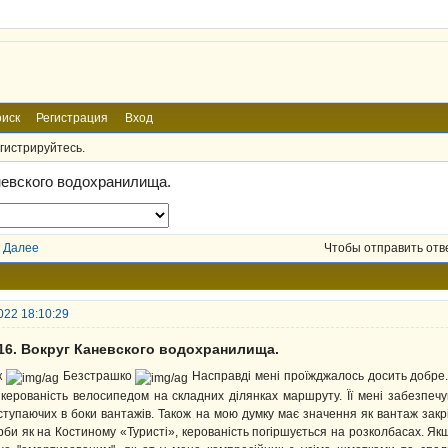
иск
Регистрация
Вход
гистрируйтесь.
невского водохранилища.
Далее
Чтобы отправить отв
022 18:10:29
016. Вокруг Каневского водохранилища.
к
Безстрашко
Насправді мені проїжджалось досить добре.
 керованість велосипедом на складних ділянках маршруту. Її мені забезпечу
ступаючих в боки вантажів. Також на мою думку має значення як вантаж закр
рби як на Костиному «Туристі», керованість погіршується на розколбасах. Як