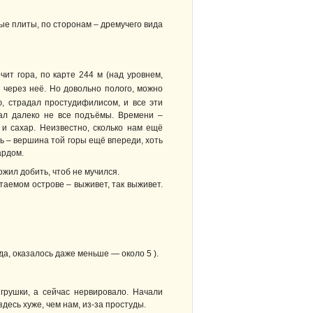
ые плиты, по сторонам – дремучего вида
ит гора, по карте 244 м (над уровнем,
 через неё. Но довольно полого, можно
ю, страдал простудифилисом, и все эти
ал далеко не все подъёмы. Времени –
 и сахар. Неизвестно, сколько нам ещё
ть – вершина той горы ещё впереди, хоть
ардом.
жил добить, чтоб не мучился.
таемом острове – выживет, так выживет.
да, оказалось даже меньше — около 5 ).
рушки, а сейчас нервировало. Начали
здесь хуже, чем нам, из-за простуды.