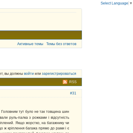
Select Language
▼
Активные темы
Темы без ответов
ет, вы должны
войти
или
зарегистрироваться
RSS
#31
 Головним тут було не так товщина шин
вали руль-палка з рожками і відсутність
іплений. Якщо жорстко, на багажнику чи
що ж кріплення багажа прямо до рами і є