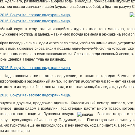
ка ждали его, развлекались набором воды в колодце, пожиранием вкусных гр
есь под ногами запчасти нашёл (дурак, не забрал с собой), а брат по разуму
рбатый спуск к селу, оканчивающийся аккурат около того магазина, ко
иближение Ростика издалека – так у него посуда гремела в рюкзаке на этом с
брав последние силы, едем через село с тем, чтобы за ним наконец устроитьс
ло в яме, к околице снова видим подъём,
мать бы его *б
, сил на который уже
е-то на половине его село заканчивается. Слева впереди сосновый лесок, в
лоны Днепра. Пошёл туда на разведку.
. Над склоном стоит такое сооружение, в каких в городах бомжи о
ектропроводки) разобранный ангар. Но внутри абсолютно чисто – нет ни кака
итом, что из кирпичей сложен мангал, и местная молодёжь, видать, тут бало
рнулся к друзьям, предложил оценить. Коллективный осмотр показал, что
личное, дрова рядом в изобилии. Под стенами растёт много травок, кото
толерантного к воде из Луковицы желудка
. В сотне метров в л
ляну – пустующую сейчас пасеку. Подумали, но… Посовещавшись, прикинули
м, как туристам, ещё не приходилось, и неизвестно, когда придётся, а это – п
ды из этого сарая: