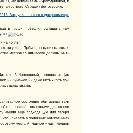
уш. Я, как невменяемый крокодиловод, и
 Степан устроил Страшку фотосессию.
лодца и груши, позволил услышать нам
пуске
я на ночлег.
 нет ни у кого. Прёмся на одних матюках.
 сотне метров за ним влево должны быть
битают. Заброшенный, полностью (до
шек, ни бумажек, ни даже битых бутылок!
валась шашлыками.
 санитарное состояние обиталища таки
рые Степан нашёл полезными для своего
есу нашли ещё подходящую для лагеря
, что ночевать в подобных бомжатниках
люс этому месту. А главное – нас пленили