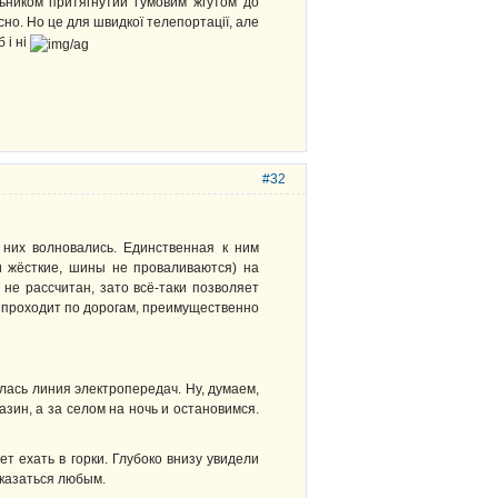
льником притягнутий ґумовим жгутом до
сно. Но це для швидкої телепортації, але
 і ні
#32
 них волновались. Единственная к ним
и жёсткие, шины не проваливаются) на
 не рассчитан, зато всё-таки позволяет
с) проходит по дорогам, преимущественно
улась линия электропередач. Ну, думаем,
азин, а за селом на ночь и остановимся.
т ехать в горки. Глубоко внизу увидели
оказаться любым.