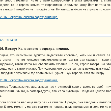
че "амортизованим", як от у мене компресійник з усіма шмотками та спа
дсідела, то на керованість вантаж практично не впливає. Якщо його не тона зві
не завжди й потрібно летіти стрімголов. Ну але коли нічого не стримує то чому б
022 18:13:45
016. Вокруг Каневского водохранилища.
бщем, это испытание Туристы выдержали спокойно, хоть мы и слегка за
етензия – не тот комфорт (проходимости-то там как раз хватает – дорог
здорожье, какой могла бы обеспечить Украина. Но он, строго говоря, на это
еодолевать такие участки. При условии, что основная часть похода (как у на
с твёрдым покрытием, где правильный Турист – кум королю, сват министру.
конец Тропа закончилась, выведя нас к грунтовой дороге, вдоль которой тян
вилизация близко, километр-другой, там село Луковица. Найдём в центре маг
а.
рога покачала нас ещё пару раз на качелях. Правда, она твёрдая и позволяе
ло. К тому моменту мы уже толком не понимали, где находимся, и село могло 