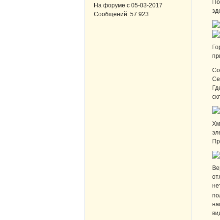
По
На форуме с
05-03-2017
зд
Сообщений:
57 923
Го
пр
Со
Се
Гд
ск
Хм
эл
Пр
Ве
от
не
по
на
ви