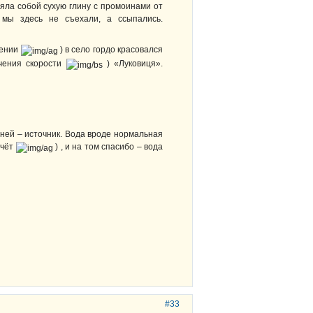
ляла собой сухую глину с промоинами от
 мы здесь не съехали, а ссыпались.
дении
) в село гордо красовался
ичения скорости
) «Луковиця».
 ней – источник. Вода вроде нормальная
счёт
) , и на том спасибо – вода
#33