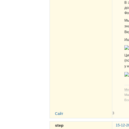
В 
до
Фо
Мы
зн
Ви
Ищ
Ци
(п
у 
Мо
Ма
Ес
3
Сайт
step
15-12-2