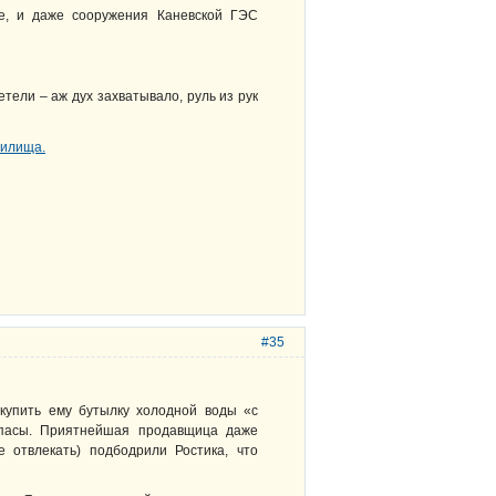
е, и даже сооружения Каневской ГЭС
етели – аж дух захватывало, руль из рук
#35
купить ему бутылку холодной воды «с
апасы. Приятнейшая продавщица даже
 отвлекать) подбодрили Ростика, что