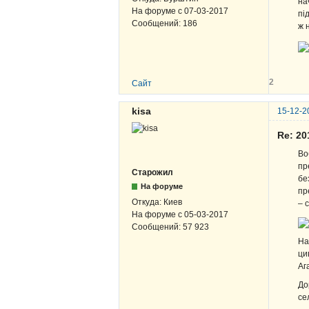
на
На форуме с
07-03-2017
пі
Сообщений:
186
ж 
2
Сайт
kisa
15-12-2
Re: 2
Во
пр
Старожил
бе
На форуме
пр
Откуда:
Киев
– 
На форуме с
05-03-2017
Сообщений:
57 923
На
ци
Аг
До
се