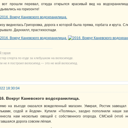
 вот прошли перевал, откуда открылся красивый вид на водохранилищ
адывались на горизонте!
изу виднелась Григоровка, дорога к которой была пряма, горбата и крута. Сл
рывало. Даунхилл, прастихоспади.
й гараж
стер спорта по езде за хлебушком на велосипеде.
ли не я построил велосипед — это не мой велосипед.
022 18:30:04
016. Вокруг Каневского водохранилища.
ямо на въезде оказался вожделенный магазин. Умирая, Ростик завещал 
льками, содой и йодом». Купили «Поляны», заодно пополнили наши з
инесла нам несколько овощей с собственного огорода. СМСкой (чтоб не
тавшаяся дорога совсем лёгкая.