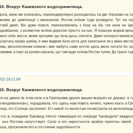
016. Вокруг Каневского водохранилища.
рога, якою ми зсипались, перпендикулярно розходилась на дві. Направо на горбо
жливо до цивілізації з магазином. Ростик поїхав туди розвідати. Тут на г
ітлий джип. Він дуже поволі, перехиляючись з боку на бік, так наче не ї
здовбаною, з розмитою колією дорогою просто на нас. Я показую водієві крізь
мого себе жести, може зрозуміє що хочу щось спитати. Джип попереставляв к
ускатись права шибка, я вже відкрив було рота для запитання як у вікно вис
има, висолопленим язиком і вже мабуть саме хотіло щось мене питати бо заг
омовив, а пані за рулем сказала, що там куди поїхав Ростик тупик. До траси туд
022 18:21:09
016. Вокруг Каневского водохранилища.
тя на джипе (в этом селе и в Григоровке других машин всерьёз не держат, а 
елендевагенов»), порадовала, что здесь нам ловить нечего, нужно ехать в Г
 гору, что Солнце заслоняет. И с какой-то жалостью посмотрела на велосип
 что ж, покидаем Луковицу. Нечто тявкающее по очереди "проводило" каждого
оно Ростика напутствует. Село и его окрестности крайне приятны своей 
еша, проскочили его в состоянии задолбаности.