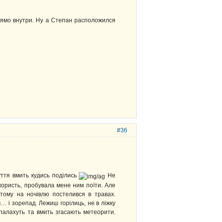
рямо внутри. Ну а Степан расположился
#36
чуття вмить кудись поділись
Не
користь, пробувала мене ним поїти. Але
тому на ночівлю постелився в травах.
і зорепад. Лежиш горілиць, не в ліжку
спалахуть та вмить згасають метеорити.