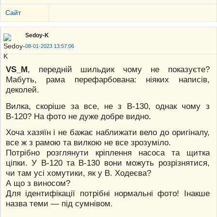
Сайт
Sedoy-K
08-01-2023 13:57:06
VS_M
, передній шильдик чому не показуєте?
Мабуть, рама перефарбована: ніяких написів,
деколей.
Вилка, скоріше за все, не з В-130, однак чому з
В-120? На фото не дуже добре видно.
Хоча хазяїн і не бажає наближати вело до оригіналу,
все ж з рамою та вилкою не все зрозуміло.
Потрібно розглянути кріплення насоса та щитка
ціпки. У В-120 та В-130 вони можуть розрізнятися,
чи там усі хомутики, як у В. Ходеєва?
А що з виносом?
Для ідентифікації потрібні нормальні фото! Інакше
назва теми — під сумнівом.