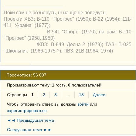
Поки сам не розберусь, ні на що не поведусь!
Проекти ХВЗ: В-110 "Прогрес" (1950); В-22 (1954); 111-
411 "Україна" (1977);
В-541 "Спорт" (1970); на рамі В-110
"Прогрес" (1958, 1950)
ЖВЗ: В-849 Десна-2 (1979); ГАЗ: В-025
"Школьник" (1966-1975 ?); ПВЗ: 21В (1964, 1974)
Просмотров: 56 007
Просматривают тему:
1
гость,
0
пользователей
Страницы
1
2
3
…
18
Далее
Чтобы отправить ответ, вы должны
войти
или
зарегистрироваться
◄◄ Предыдущая тема
Следующая тема ►►