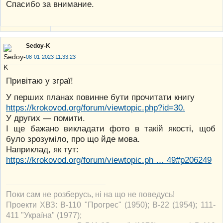
Спасибо за внимание.
Sedoy-K
08-01-2023 11:33:23
Привітаю у зграї!
У перших планах повинне бути прочитати книгу
https://krokovod.org/forum/viewtopic.php?id=30.
У других — помити.
І ще бажано викладати фото в такій якості, щоб
було зрозуміло, про що йде мова.
Наприклад, як тут:
https://krokovod.org/forum/viewtopic.ph … 49#p206249
Поки сам не розберусь, ні на що не поведусь!
Проекти ХВЗ: В-110 "Прогрес" (1950); В-22 (1954); 111-
411 "Україна" (1977);