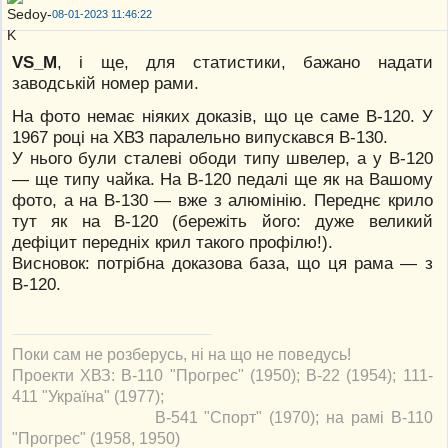
08-01-2023 11:46:22
VS_M
, і ще, для статистики, бажано надати
заводській номер рами.
На фото немає ніяких доказів, що це саме В-120. У
1967 році на ХВЗ паралельно випускався В-130.
У нього були сталеві ободи типу швелер, а у В-120
— ще типу чайка. На В-120 педалі ще як на Вашому
фото, а на В-130 — вже з алюмінію. Переднє крило
тут як на В-120 (бережіть його: дуже великий
дефіцит передніх крил такого профілю!).
Висновок: потрібна доказова база, що ця рама — з
В-120.
Поки сам не розберусь, ні на що не поведусь!
Проекти ХВЗ: В-110 "Прогрес" (1950); В-22 (1954); 111-
411 "Україна" (1977);
В-541 "Спорт" (1970); на рамі В-110
"Прогрес" (1958, 1950)