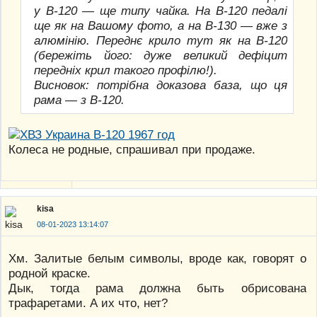
у В-120 — ще типу чайка. На В-120 педалі
ще як на Вашому фото, а на В-130 — вже з
алюмінію. Переднє крило тут як на В-120
(бережіть його: дуже великий дефіцит
передніх крил такого профілю!).
Висновок: потрібна доказова база, що ця
рама — з В-120.
Колеса не родные, спрашивал при продаже.
kisa
08-01-2023 13:14:07
Хм. Залитые белым символы, вроде как, говорят о
родной краске.
Дык, тогда рама должна быть обрисована
трафаретами. А их что, нет?