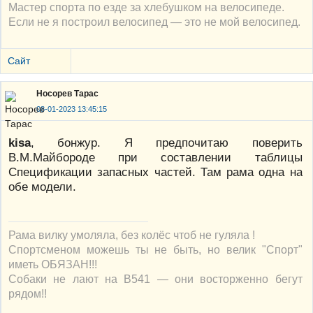
Мастер спорта по езде за хлебушком на велосипеде.
Если не я построил велосипед — это не мой велосипед.
Сайт
Носорев Тарас
08-01-2023 13:45:15
kisa
, бонжур. Я предпочитаю поверить
В.М.Майбороде при составлении таблицы
Спецификации запасных частей. Там рама одна на
обе модели.
Рама вилку умоляла, без колёс чтоб не гуляла !
Спортсменом можешь ты не быть, но велик "Спорт"
иметь ОБЯЗАН!!!
Собаки не лают на В541 — они восторженно бегут
рядом!!