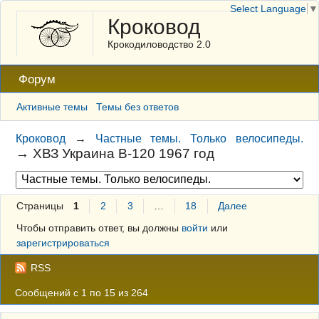
Select Language
▼
Кроковод
Крокодиловодство 2.0
Форум
Активные темы
Темы без ответов
Кроковод
→
Частные темы. Только велосипеды.
→
ХВЗ Украина В-120 1967 год
Страницы
1
2
3
…
18
Далее
Чтобы отправить ответ, вы должны
войти
или
зарегистрироваться
RSS
Сообщений с 1 по 15 из 264