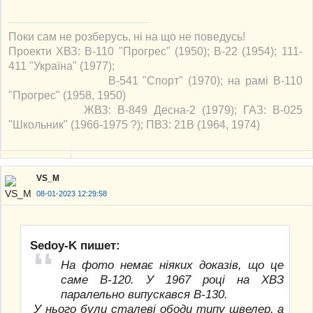
Поки сам не розберусь, ні на що не поведусь!
Проекти ХВЗ: В-110 "Прогрес" (1950); В-22 (1954); 111-
411 "Україна" (1977);
В-541 "Спорт" (1970); на рамі В-110
"Прогрес" (1958, 1950)
ЖВЗ: В-849 Десна-2 (1979); ГАЗ: В-025
"Школьник" (1966-1975 ?); ПВЗ: 21В (1964, 1974)
VS_M
08-01-2023 12:29:58
Sedoy-K пишет:
На фото немає ніяких доказів, що це
саме В-120. У 1967 році на ХВЗ
паралельно випускався В-130.
У нього були сталеві ободи типу швелер, а