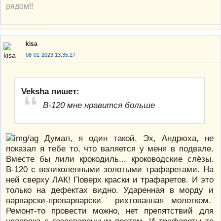
рядом!!
kisa
08-01-2023 13:35:27
Veksha пишет:
В-120 мне нравится больше
Думал, я один такой. Эх, Андрюха, не
показал я тебе то, что валяется у меня в подвале.
Вместе бы лили крокодиль... кроководские слёзы.
В-120 с великолепными золотыми трафаретами. На
ней сверху ЛАК! Поверх краски и трафаретов. И это
только на дефектах видно. Ударенная в морду и
варварски-преварварски рихтованная молотком.
Ремонт-то провести можно, нет препятствий для
человека с газосварочным постом. И трафареты те