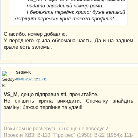
надати заводській номер рами.
І бережіть переднє крило: дуже великий
дефіцит передніх крил такого профілю!
Спасибо, номер добавлю.
У переднего крыла обломана часть. Да и на заднем
крыле есть заломы.
Sedoy-K
08-01-2023 12:13:11
VS_M
, дещо підправив #4, прочитайте.
Не спішить крила викидати. Спочатку знайдіть
заміну: бажаю терпіння та удачі!
Поки сам не розберусь, ні на що не поведусь!
Проекти ХВЗ: В-110 "Прогрес" (1950); В-22 (1954); 111-