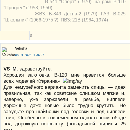
В-541 "Спорт" (1970); на рамі В-110
"Прогрес" (1958, 1950)
ЖВЗ: В-849 Десна-2 (1979); ГАЗ: В-025
"Школьник" (1966-1975 ?); ПВЗ: 21В (1964, 1974)
3
Veksha
08-01-2023 11:36:27
VS_M
, здравствуйте.
Хорошая заготовка, В-120 мне нравится больше
всех моделей «Украина»
Для немузейного варианта заменить спицы — идея
правильная, так как советские слишком мягкие и,
наверно, уже заржавели в резьбе, ниппели
дорожные даже новые было трудно крутить. Не
забудьте про шайбочки под головки и под ниппели
спиц. Особенно в современном одностенном ободе
под дорожную покрышку (посадочной ширины 25
мм).