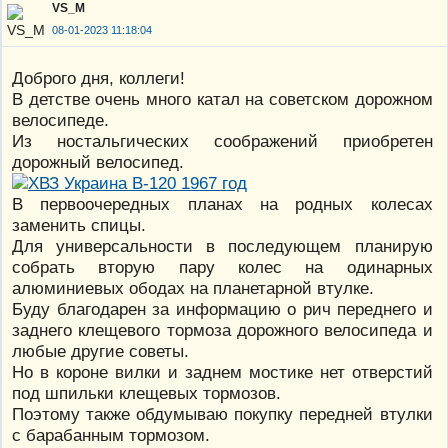
VS_M
08-01-2023 11:18:04
Доброго дня, коллеги!
В детстве очень много катал на советском дорожном
велосипеде.
Из ностальгических соображений приобретен
дорожный велосипед.
В первоочередных планах на родных колесах
заменить спицы.
Для универсальности в последующем планирую
собрать вторую пару колес на одинарных
алюминиевых ободах на планетарной втулке.
Буду благодарен за информацию о рич переднего и
заднего клещевого тормоза дорожного велосипеда и
любые другие советы.
Но в короне вилки и заднем мостике нет отверстий
под шпильки клещевых тормозов.
Поэтому также обдумываю покупку передней втулки
с барабанным тормозом.