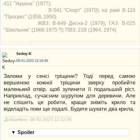
411 "Україна" (1977);
В-541 "Спорт" (1970); на рамі В-110
"Прогрес" (1958, 1950)
ЖВЗ: В-849 Десна-2 (1979); ГАЗ: В-025
"Школьник" (1966-1975 ?); ПВЗ: 21В (1964, 1974)
Sedoy-K
08-01-2023 12:19:38
Заломи у сенсі тріщини? Тоді перед самою
вершиною кожної тріщини зверху пробийте
маленький отвір, щоб зупинити її подальший ріст.
Наприклад, сучасним шурупом для деревини. Але
не спішить це робити, краще зніміть крило та
відкладіть поки ще подалі. Будете шукати два крила.
Добавлено: 08-01-2023 12:22:06
▼
Spoiler