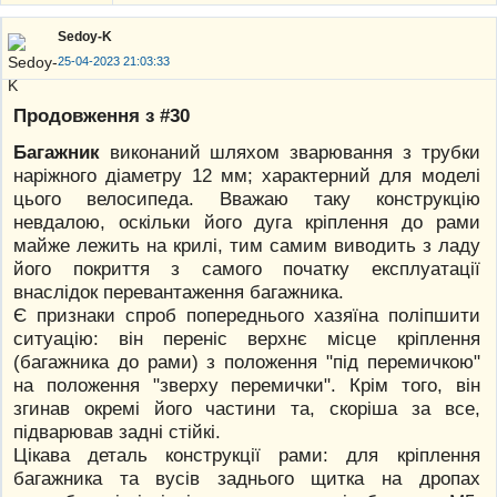
Sedoy-K
25-04-2023 21:03:33
Продовження з #30
Багажник
виконаний шляхом зварювання з трубки
наріжного діаметру 12 мм; характерний для моделі
цього велосипеда. Вважаю таку конструкцію
невдалою, оскільки його дуга кріплення до рами
майже лежить на крилі, тим самим виводить з ладу
його покриття з самого початку експлуатації
внаслідок перевантаження багажника.
Є признаки спроб попереднього хазяїна поліпшити
ситуацію: він переніс верхнє місце кріплення
(багажника до рами) з положення "під перемичкою"
на положення "зверху перемички". Крім того, він
згинав окремі його частини та, скоріша за все,
підварював задні стійкі.
Цікава деталь конструкції рами: для кріплення
багажника та вусів заднього щитка на дропах