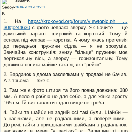
Sedoy-K
26-04-2023 20:35:31
1. На
https://krokovod.org/forum/viewtopic.ph …
30#p244630
є фото чепрака зверху. Як бачите — це
дамський варіант: широкий та короткий. Тому й
основа під чепрак — коротка. А чому якась претензія
до передньої пружини сідла — я не зрозумів.
Звичайна конструкція: знизу "кільце" пружини моє
вертикальну вісь, а зверху — горизонтальну. Тому
довжина носика майже така ж, як і "рейок".
2. Бардачок з двома заклепками у продажі не бачив.
А з трьома — вже є.
3. Там же є фото штиря та його повна довжина: 380
мм. А вело я роблю не для себе, а для жінки зросту
165 см. Їй виставляти сідло вище не треба.
4. Гайки та шайби на задній осі такі були. Шайби —
з насічками, але не радіальними, а поперечними.
До речі, гайки з приєднаними шайбами з радіальною
насічками в мене "у засіках" є. Залишив ті, що