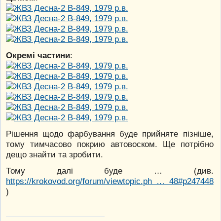
Окремі частини
:
Рішення щодо фарбування буде прийняте пізніше,
тому тимчасово покрию автовоском. Ще потрібно
дещо знайти та зробити.
Тому далі буде … (див.
https://krokovod.org/forum/viewtopic.ph … 48#p247448
)