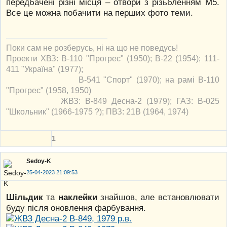
передбачені різні місця – отвори з різьбленням М5.
Все це можна побачити на перших фото теми.
Поки сам не розберусь, ні на що не поведусь!
Проекти ХВЗ: В-110 "Прогрес" (1950); В-22 (1954); 111-
411 "Україна" (1977);
В-541 "Спорт" (1970); на рамі В-110
"Прогрес" (1958, 1950)
ЖВЗ: В-849 Десна-2 (1979); ГАЗ: В-025
"Школьник" (1966-1975 ?); ПВЗ: 21В (1964, 1974)
1
Sedoy-K
25-04-2023 21:09:53
Шільдик
та
наклейки
знайшов, але встановлювати
буду після оновлення фарбування.