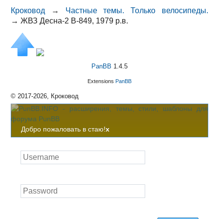
Кроковод
→
Частные темы. Только велосипеды.
→
ЖВЗ Десна-2 В-849, 1979 р.в.
PanBB
1.4.5
Extensions
PanBB
© 2017-2026, Кроковод
Добро пожаловать в стаю!
x