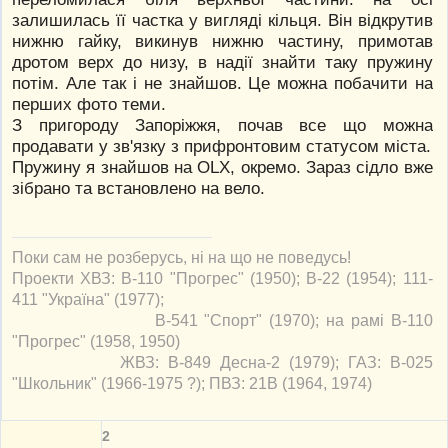
залишилась її частка у вигляді кільця. Він відкрутив
нижню гайку, викинув нижню частину, примотав
дротом верх до низу, в надії знайти таку пружину
потім. Але так і не знайшов. Це можна побачити на
перших фото теми.
З пригороду Запоріжжя, почав все що можна
продавати у зв'язку з прифронтовим статусом міста.
Пружину я знайшов на ОLХ, окремо. Зараз сідло вже
зібрано та встановлено на вело.
Поки сам не розберусь, ні на що не поведусь!
Проекти ХВЗ: В-110 "Прогрес" (1950); В-22 (1954); 111-
411 "Україна" (1977);
В-541 "Спорт" (1970); на рамі В-110
"Прогрес" (1958, 1950)
ЖВЗ: В-849 Десна-2 (1979); ГАЗ: В-025
"Школьник" (1966-1975 ?); ПВЗ: 21В (1964, 1974)
2