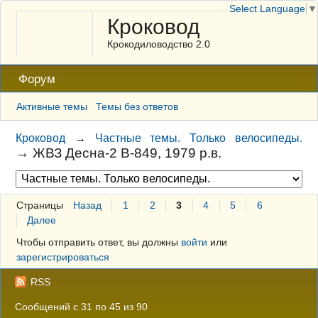
Select Language
▼
Кроковод
Крокодиловодство 2.0
Форум
Активные темы
Темы без ответов
Кроковод
→
Частные темы. Только велосипеды.
→
ЖВЗ Десна-2 В-849, 1979 р.в.
Страницы
Назад
1
2
3
4
5
6
Далее
Чтобы отправить ответ, вы должны
войти
или
зарегистрироваться
RSS
Сообщений с 31 по 45 из 90