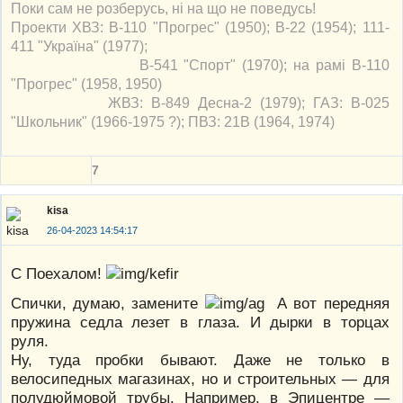
Поки сам не розберусь, ні на що не поведусь!
Проекти ХВЗ: В-110 "Прогрес" (1950); В-22 (1954); 111-
411 "Україна" (1977);
В-541 "Спорт" (1970); на рамі В-110
"Прогрес" (1958, 1950)
ЖВЗ: В-849 Десна-2 (1979); ГАЗ: В-025
"Школьник" (1966-1975 ?); ПВЗ: 21В (1964, 1974)
7
kisa
26-04-2023 14:54:17
С Поехалом!
Спички, думаю, замените
А вот передняя
пружина седла лезет в глаза. И дырки в торцах
руля.
Ну, туда пробки бывают. Даже не только в
велосипедных магазинах, но и строительных — для
полудюймовой трубы. Например, в Эпицентре —