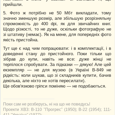
прийшли.
5. Фото ж потрібно не 50 Мбт викладати, тому
значно зменшую розмір, але збільшую розрізняльну
спроможність до 400 dpi, як для звичайних книг.
Щодо різкості, то не дуже, оскільки фотографую не
зі штативу (немає). Як на мене, для попередніх фото
якість пристойна.
Тут ще є над чим попрацювати: і в комплектації, і в
доведенні стану до пристойного. Поки тільки що
зібрав до купи, навіть не все: дуже жінці не
терпілося спробувати. За підказки — дякую! Але цей
екземпляр — не для музею (в Україні В-849 не
рідкість: коли шукав, що зі складників купити, бачив
декілька, але ніхто не хотів пересилати).
Ще обов'язково гріпси поміняю — не подобаються.
Поки сам не розберусь, ні на що не поведусь!
Проекти ХВЗ: В-110 "Прогрес" (1950); В-22 (1954); 111-
411 "Україна" (1977);