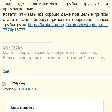
там, где алюминиевые трубы круглые и
прямоугольные.
Кстати, эти затычки хорошо даже под целые грипсы
ставить. Они сберегут грипсы от прорезания краем
трубы руля
https://krokovod.org/forum/viewtopic.ph …
777#p16777
Мой гараж
Мастер спорта по езде за хлебушком на велосипеде.
Если не я построил велосипед — это не мой велосипед.
Сайт
Odyssey
26-04-2023 15:26:50
kisa пишет: