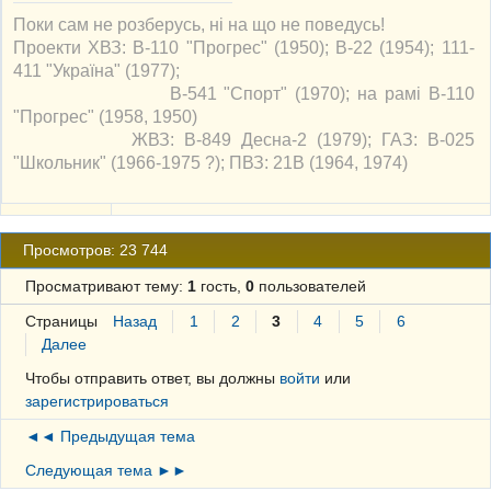
Поки сам не розберусь, ні на що не поведусь!
Проекти ХВЗ: В-110 "Прогрес" (1950); В-22 (1954); 111-
411 "Україна" (1977);
В-541 "Спорт" (1970); на рамі В-110
"Прогрес" (1958, 1950)
ЖВЗ: В-849 Десна-2 (1979); ГАЗ: В-025
"Школьник" (1966-1975 ?); ПВЗ: 21В (1964, 1974)
Просмотров: 23 744
Просматривают тему:
1
гость,
0
пользователей
Страницы
Назад
1
2
3
4
5
6
Далее
Чтобы отправить ответ, вы должны
войти
или
зарегистрироваться
◄◄ Предыдущая тема
Следующая тема ►►