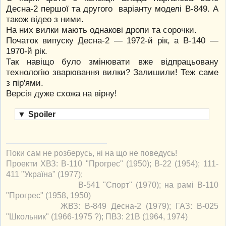
Десна-2 першої та другого варіанту моделі В-849. А
також відео з ними.
На них вилки мають однакові дропи та сорочки.
Початок випуску Десна-2 — 1972-й рік, а В-140 —
1970-й рік.
Так навіщо було змінювати вже відпрацьовану
технологію зварювання вилки? Залишили! Теж саме
з пір'ями.
Версія дуже схожа на вірну!
▼
Spoiler
Поки сам не розберусь, ні на що не поведусь!
Проекти ХВЗ: В-110 "Прогрес" (1950); В-22 (1954); 111-
411 "Україна" (1977);
В-541 "Спорт" (1970); на рамі В-110
"Прогрес" (1958, 1950)
ЖВЗ: В-849 Десна-2 (1979); ГАЗ: В-025
"Школьник" (1966-1975 ?); ПВЗ: 21В (1964, 1974)