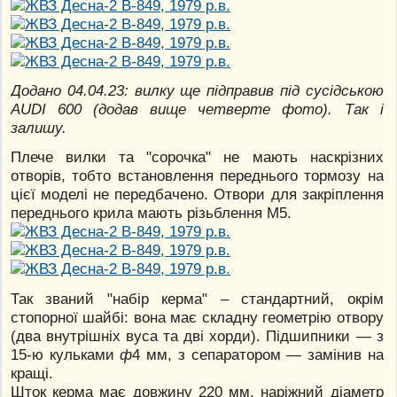
Додано 04.04.23: вилку ще підправив під сусідською
AUDI 600 (додав вище четверте фото). Так і
залишу.
Плече вилки та "сорочка" не мають наскрізних
отворів, тобто встановлення переднього тормозу на
цієї моделі не передбачено. Отвори для закріплення
переднього крила мають різьблення М5.
Так званий "набір керма" – стандартний, окрім
стопорної шайбі: вона має складну геометрію отвору
(два внутрішніх вуса та дві хорди). Підшипники — з
15-ю кульками
ф
4 мм, з сепаратором — замінив на
кращі.
Шток керма має довжину 220 мм, наріжний діаметр