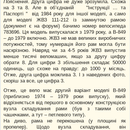
Пояснення
. Друга цифра не дуже зрозуміла. Схожа
на 3 та 8. Але в об’єднаній "Інструкції … та
Паспорті " від 1984 року для іншої моделі, а само
для моделі ЖВЗ 111-212 із замкнутою рамою
(документ є на форумі) бачимо номер велосипеда
783696. Ця модель випускалася з 1979 року, а В-849
– до 1979 включно. ЖВЗ не мав великих виробничих
потужностей, тому нумерація його рам могла бути
наскрізною. Навряд чи за 4-5 років ЖВЗ випустив
менше тисячі веломашин, якщо за другу цифру
обрати 8. Для цифри 3 збільшення складає 50000
одиниць, що схоже на правду: до 1000 у місяць.
Отже, друга цифра можлива 3. І з наведених фото,
скоріш за все, це цифра 3.
Отже, це вело має другий варіант моделі В-849
(приблизно 1974 – 1979 роки випуску), який
відрізняється від першого в основному конструкцією
вузла складування рами (був з такими собі
чашечками, а тут – петлевого типу).
На диво, рама не перекошена (у площині як
пропелер). Щодо вузла складування, він