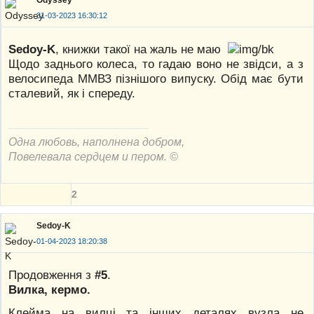
31-03-2023 16:30:12
Sedoy-K
, книжки такої на жаль не маю
Щодо заднього колеса, то гадаю воно не звідси, а з
велосипеда ММВЗ пізнішого випуску. Обід має бути
сталевий, як і спереду.
Одна любовь, наполнена добром,
Повелевала сердцем и пером. ©
2
Sedoy-K
01-04-2023 18:20:38
Продовження з
#5
.
Вилка, кермо.
Клейма на вилці та інших деталях вузла не