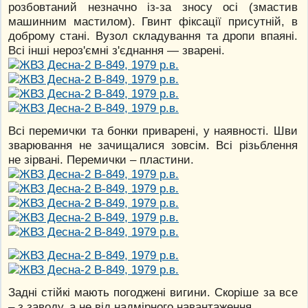
розбовтаний незначно із-за зносу осі (змастив
машинним мастилом). Гвинт фіксації присутній, в
доброму стані. Вузол складування та дропи впаяні.
Всі інші нероз'ємні з'єднання — зварені.
Всі перемички та бонки приварені, у наявності. Шви
зварювання не зачищалися зовсім. Всі різьблення
не зірвані. Перемички – пластини.
Задні стійкі мають погоджені вигини. Скоріше за все
– з заводу, а не від надмірного навантаження.