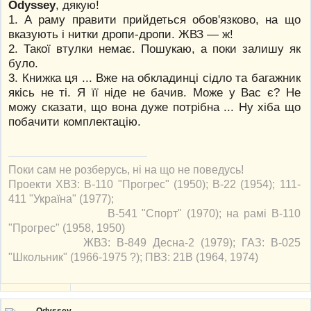
Odyssey
, дякую!
1. А раму правити прийдеться обов'язково, на що
вказують і нитки дропи-дропи. ЖВЗ — ж!
2. Такої втулки немає. Пошукаю, а поки залишу як
було.
3. Книжка ця ... Вже на обкладинці сідло та багажник
якісь не ті. Я її ніде не бачив. Може у Вас є? Не
можу сказати, що вона дуже потрібна ... Ну хіба що
побачити комплектацію.
Поки сам не розберусь, ні на що не поведусь!
Проекти ХВЗ: В-110 "Прогрес" (1950); В-22 (1954); 111-
411 "Україна" (1977);
В-541 "Спорт" (1970); на рамі В-110
"Прогрес" (1958, 1950)
ЖВЗ: В-849 Десна-2 (1979); ГАЗ: В-025
"Школьник" (1966-1975 ?); ПВЗ: 21В (1964, 1974)
Odyssey