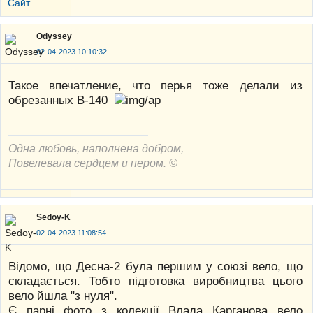
Сайт
Odyssey
02-04-2023 10:10:32
Такое впечатление, что перья тоже делали из
обрезанных В-140
Одна любовь, наполнена добром,
Повелевала сердцем и пером. ©
Sedoy-K
02-04-2023 11:08:54
Відомо, що Десна-2 була першим у союзі вело, що
складається. Тобто підготовка виробництва цього
вело йшла "з нуля".
Є парні фото з колекції Влада Карганова вело