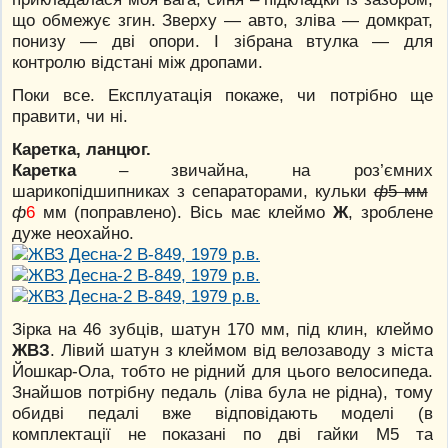
що обмежує згин. Зверху — авто, зліва — домкрат,
понизу — дві опори. І зібрана втулка — для
контролю відстані між дропами.
Поки все. Експлуатація покаже, чи потрібно ще
правити, чи ні.
Каретка, ланцюг.
Каретка
– звичайна, на роз’ємних
шарикопідшипниках з сепараторами, кульки
ф
5 мм
ф
6
мм (поправлено). Вісь має клеймо
Ж
, зроблене
дуже неохайно.
Зірка на 46 зубців, шатун 170 мм, під клин, клеймо
ЖВЗ
. Лівий шатун з клеймом від велозаводу з міста
Йошкар-Ола, тобто не рідний для цього велосипеда.
Знайшов потрібну педаль (ліва була не рідна), тому
обидві педалі вже відповідають моделі (в
комплектації не показані по дві гайки М5 та