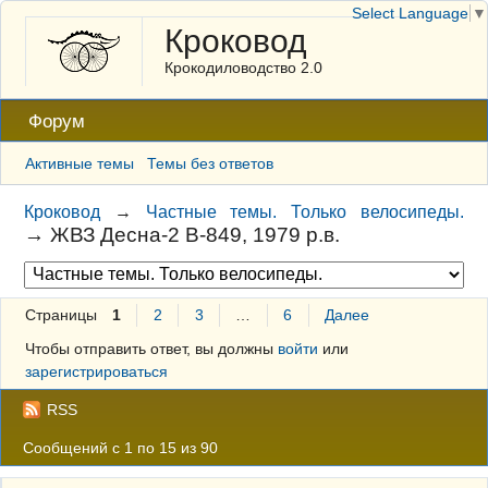
Select Language
▼
Кроковод
Крокодиловодство 2.0
Форум
Активные темы
Темы без ответов
Кроковод
→
Частные темы. Только велосипеды.
→
ЖВЗ Десна-2 В-849, 1979 р.в.
Страницы
1
2
3
…
6
Далее
Чтобы отправить ответ, вы должны
войти
или
зарегистрироваться
RSS
Сообщений с 1 по 15 из 90