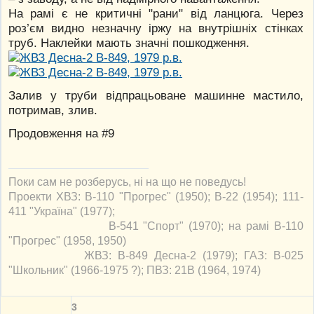
На рамі є не критичні "рани" від ланцюга. Через
роз’єм видно незначну іржу на внутрішніх стінках
труб. Наклейки мають значні пошкодження.
Залив у труби відпрацьоване машинне мастило,
потримав, злив.
Продовження на #9
Поки сам не розберусь, ні на що не поведусь!
Проекти ХВЗ: В-110 "Прогрес" (1950); В-22 (1954); 111-
411 "Україна" (1977);
В-541 "Спорт" (1970); на рамі В-110
"Прогрес" (1958, 1950)
ЖВЗ: В-849 Десна-2 (1979); ГАЗ: В-025
"Школьник" (1966-1975 ?); ПВЗ: 21В (1964, 1974)
3