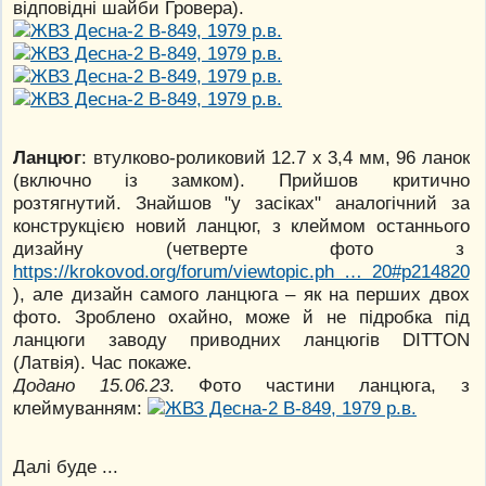
відповідні шайби Гровера).
Ланцюг
: втулково-роликовий 12.7 х 3,4 мм, 96 ланок
(включно із замком). Прийшов критично
розтягнутий. Знайшов "у засіках" аналогічний за
конструкцією новий ланцюг, з клеймом останнього
дизайну (четверте фото з
https://krokovod.org/forum/viewtopic.ph … 20#p214820
), але дизайн самого ланцюга – як на перших двох
фото. Зроблено охайно, може й не підробка під
ланцюги заводу приводних ланцюгів DITTON
(Латвія). Час покаже.
Додано 15.06.23
. Фото частини ланцюга, з
клеймуванням:
Далі буде ...