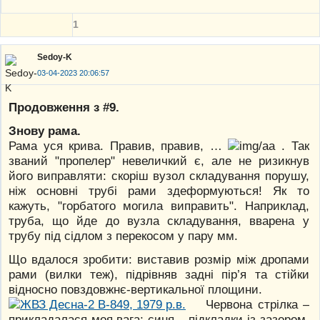
1
Sedoy-K
03-04-2023 20:06:57
Продовження з #9.
Знову рама.
Рама уся крива. Правив, правив, …
. Так
званий "пропелер" невеличкий є, але не ризикнув
його виправляти: скоріш вузол складування порушу,
ніж основні трубі рами здеформуються! Як то
кажуть, "горбатого могила виправить". Наприклад,
труба, що йде до вузла складування, вварена у
трубу під сідлом з перекосом у пару мм.
Що вдалося зробити: виставив розмір між дропами
рами (вилки теж), підрівняв задні пір’я та стійки
відносно повздовжнє-вертикальної площини.
Червона стрілка –
прикладалася моя вага; синя – підкладки із зазором,