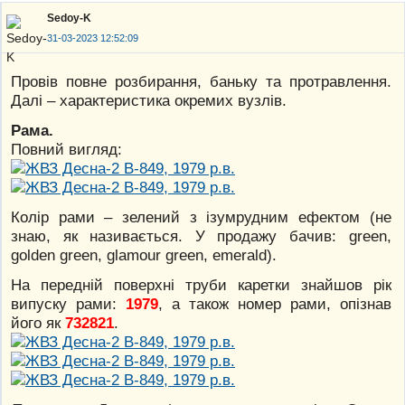
Sedoy-K
31-03-2023 12:52:09
Провів повне розбирання, баньку та протравлення.
Далі – характеристика окремих вузлів.
Рама.
Повний вигляд:
Колір рами – зелений з ізумрудним ефектом (не
знаю, як називається. У продажу бачив: green,
golden green, glamour green, emerald).
На передній поверхні труби каретки знайшов рік
випуску рами:
1979
, а також номер рами, опізнав
його як
732821
.