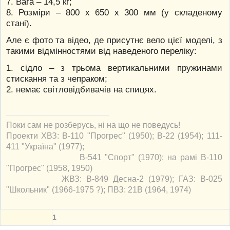
7. Вага – 14,5 кг;
8. Розміри – 800 х 650 х 300 мм (у складеному
стані).
Але є фото та відео, де присутнє вело цієї моделі, з
такими відмінностями від наведеного переліку:
1. сідло – з трьома вертикальними пружинами
стискання та з чепраком;
2. немає світловідбивачів на спицях.
Поки сам не розберусь, ні на що не поведусь!
Проекти ХВЗ: В-110 "Прогрес" (1950); В-22 (1954); 111-
411 "Україна" (1977);
В-541 "Спорт" (1970); на рамі В-110
"Прогрес" (1958, 1950)
ЖВЗ: В-849 Десна-2 (1979); ГАЗ: В-025
"Школьник" (1966-1975 ?); ПВЗ: 21В (1964, 1974)
1