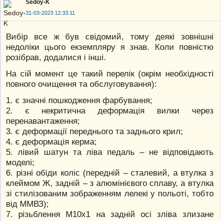
Sedoy-K
31-03-2023 12:33:11
Вибір все ж був свідомий, тому деякі зовнішні
недоліки цього екземпляру я знав. Коли повністю
розібрав, додалися і інші.
На сій момент це такий перелік (окрім необхідності
повного очищення та обслуговування):
1. є значні пошкодження фарбування;
2. є некритична деформація вилки через
перенавантаження;
3. є деформації переднього та заднього крил;
4. є деформація керма;
5. лівий шатун та ліва педаль – не відповідають
моделі;
6. різні обіди коліс (передній – сталевий, а втулка з
клеймом Ж, задній – з алюмінієвого сплаву, а втулка
зі стилізованим зображенням лелекі у польоті, тобто
від ММВЗ);
7. різьблення М10х1 на задній осі зліва злизане