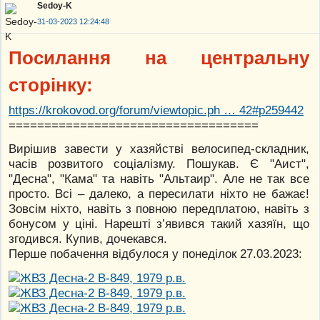
Sedoy-K
31-03-2023 12:24:48
Посилання на центральну
сторінку:
https://krokovod.org/forum/viewtopic.ph … 42#p259442
===================================
Вирішив завести у хазяйстві велосипед-складник,
часів розвитого соціалізму. Пошукав. Є "Аист",
"Десна", "Кама" та навіть "Альтаир". Але не так все
просто. Всі – далеко, а пересилати ніхто не бажає!
Зовсім ніхто, навіть з повною передплатою, навіть з
бонусом у ціні. Нарешті з’явився такий хазяїн, що
згодився. Купив, дочекався.
Перше побачення відбулося у понеділок 27.03.2023: