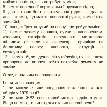
майже повністю, вісь потребує заміни;
8. немає передньої вертикальної пружини сідла;
9. два з трьох болтів затягування (один – сідла та
два – керма), що мають поворотні ручки, замінені на
звичайні;
10. ланцюг "розтягнутий на повну", потребує заміни;
11. немає захисту ланцюга, сумки з наповненням,
дзвоника, катафотів, переднього металевого
шільдика (є залишки заклепок), прищіпки на
багажнику, насосу, паспорта, інструкції з
експлуатації;
12. кермо було дещо зігнуто/розігнуто, а також
приварене до виносу, тобто потребує ремонту чи
заміни.
Отже, є над чим попрацювати.
І є питання знавцям:
1. чи можливе таке поєднання сталевого та алю
ободів у 1979 році?
2. чи мав ЖВЗ своє виробництво задніх втулок.
Якщо не мав, то чиї втулки ставив на свої вело?