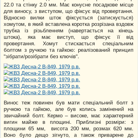
22.0 та стінку 2.0 мм. Має конусне посадкове місце
для виносу, з виступом, що фіксує від провертання.
Відносно вилки шток фіксується (затискується)
хомутом, в який вставлена коротка розрізана вздовж
трубка із різьбленням (навертається на кінець
штока), яка має виступ, що фіксує її від
провертання. Хомут стискається спеціальним
болтом з ручкою та гайкою: реалізований принцип
"зібрати/розібрати без ключів".
Винос теж повинен був мати спеціальний болт з
ручкою та гайкою, але був колись замінений на
звичайний болт. Кермо – високе, має характерний
вигин майже в площині. Приблизні розміри: з
площини 65 мм, висота 200 мм, розмах 620 мм.
Воно було дещо зігнуто, а також приварене до