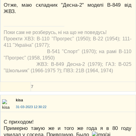
Отже, маю складник "Десна-2" моделі В-849 від
ЖВЗ.
Поки сам не розберусь, ні на що не поведусь!
Проекти ХВЗ: В-110 "Прогрес" (1950); В-22 (1954); 111-
411 "Україна" (1977);
В-541 "Спорт" (1970); на рамі В-110
"Прогрес" (1958, 1950)
ЖВЗ: В-849 Десна-2 (1979); ГАЗ: В-025
"Школьник" (1966-1975 ?); ПВЗ: 21В (1964, 1974)
7
kisa
31-03-2023 12:30:22
С приходом!
Примерно такую же и того же года я в 80 году
увидал у соседа. Привозную. Было