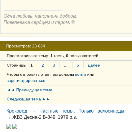
Одна любовь, наполнена добром,
Повелевала сердцем и пером. ©
Просмотров: 23 684
Просматривают тему:
1
гость,
0
пользователей
Страницы
1
2
3
…
6
Далее
Чтобы отправить ответ, вы должны
войти
или
зарегистрироваться
◄◄ Предыдущая тема
Следующая тема ►►
Кроковод
→
Частные темы. Только велосипеды.
→
ЖВЗ Десна-2 В-849, 1979 р.в.