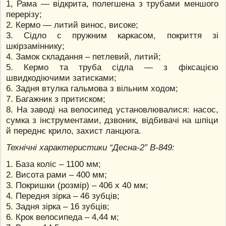
1, Рама — відкрита, полегшена з трубами меншого
перерізу;
2. Кермо — литий винос, високе;
3. Сідло с пружним каркасом, покриття зі
шкірзаміннику;
4. Замок складання – петлевий, литий;
5. Кермо та труба сідла — з фіксацією
швидкодіючими затисками;
6. Задня втулка гальмова з вільним ходом;
7. Багажник з притиском;
8. На заводі на велосипед установлювалися: насос,
сумка з інструментами, дзвоник, відбивачі на шпіци
й переднє крило, захист ланцюга.
Технічні характеристики “Десна-2” В-849:
1. База коліс – 1100 мм;
2. Висота рами – 400 мм;
3. Покришки (розмір) – 406 х 40 мм;
4. Передня зірка – 46 зубців;
5. Задня зірка – 16 зубців;
6. Крок велосипеда – 4,44 м;