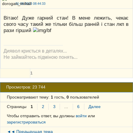
01-08-2023 08:44:33
Вітаю! Дуже гарний стан! В мене лежить, чекає
свого часу такий же тільки більш ранній і стан лкп в
рази гірший
Диявол криється в деталях...
Не займайтесь підміною понять...
1
Просмотров: 23 744
Просматривают тему:
1
гость,
0
пользователей
Страницы
1
2
3
…
6
Далее
Чтобы отправить ответ, вы должны
войти
или
зарегистрироваться
◄◄ Предыдущая тема