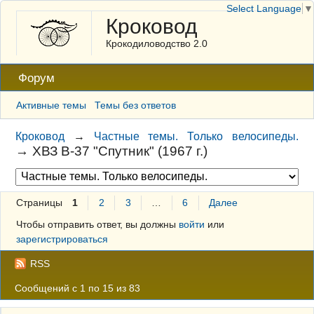
Select Language
▼
Кроковод
Крокодиловодство 2.0
Форум
Активные темы
Темы без ответов
Кроковод
→
Частные темы. Только велосипеды.
→
ХВЗ В-37 "Спутник" (1967 г.)
Страницы
1
2
3
…
6
Далее
Чтобы отправить ответ, вы должны
войти
или
зарегистрироваться
RSS
Сообщений с 1 по 15 из 83