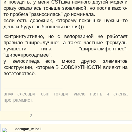
и поездить. у меня CSTшка немного другой модели
сразу оказалась тоньше заявленой, но после какого-
то пробега "разносилась" до номинала.
если есть дорожник, которому покрышки нужны--то
деньги будут выброшены не зря)))
контринтуитивно, но с велорезиной не работает
правило "шире=лучше", а также частные формулы
лучшести типа "шире=комфортнее",
"шире=проходимее".
у велосипеда есть много других элементов
конструкции, которые В СОВОКУПНОСТИ влияют на
вотэтовотвсё.
внук слесаря, сын токаря, умею паять и слегка
программист.
2
dorogan_mihail