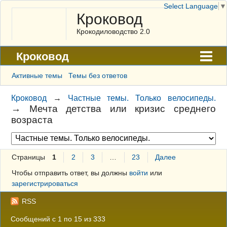
Select Language
▼
Кроковод
Крокодиловодство 2.0
Кроковод
Форум
Активные темы
Темы без ответов
Архив
Кроковод
→
Частные темы. Только велосипеды.
→
Мечта детства или кризис среднего
ГАЛЕРЕЯ
возраста
Правила
Поиск
Страницы
1
2
3
…
23
Далее
Регистрация
Чтобы отправить ответ, вы должны
войти
или
зарегистрироваться
Вход
RSS
Сообщений с 1 по 15 из 333