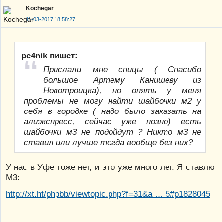
Kochegar
11-03-2017 18:58:27
pe4nik пишет:
Прислали мне спицы ( Спасибо
большое Артему Канишеву из
Новотроицка), но опять у меня
проблемы не могу найти шайбочки м2 у
себя в городке ( надо было заказать на
алиэкспресс, сейчас уже позно) есть
шайбочки м3 не подойдут ? Никто м3 не
ставил или лучше тогда вообще без них?
У нас в Уфе тоже нет, и это уже много лет. Я ставлю
М3:
http://xt.ht/phpbb/viewtopic.php?f=31&a … 5#p1828045