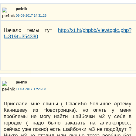
pe4nik
06-03-2017 14:31:26
Начало темы тут
http://xt.ht/phpbb/viewtopic.php?
f=31&t=354330
pe4nik
11-03-2017 17:26:08
Прислали мне спицы ( Спасибо большое Артему
Канишеву из Новотроицка), но опять у меня
проблемы не могу найти шайбочки м2 у себя в
городке ( надо было заказать на алиэкспресс,
сейчас уже позно) есть шайбочки м3 не подойдут ?
Никто м3 не ставил или лучше тогда вообще без