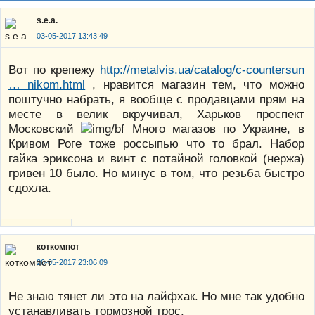
s.e.a.
03-05-2017 13:43:49
Вот по крепежу
http://metalvis.ua/catalog/c-countersun
… nikom.html
, нравится магазин тем, что можно
поштучно набрать, я вообще с продавцами прям на
месте в велик вкручивал, Харьков проспект
Московский
Много магазов по Украине, в
Кривом Роге тоже россыпью что то брал. Набор
гайка эриксона и винт с потайной головкой (нержа)
гривен 10 было. Но минус в том, что резьба быстро
сдохла.
коткомпот
26-05-2017 23:06:09
Не знаю тянет ли это на лайфхак. Но мне так удобно
устанавливать тормозной трос.