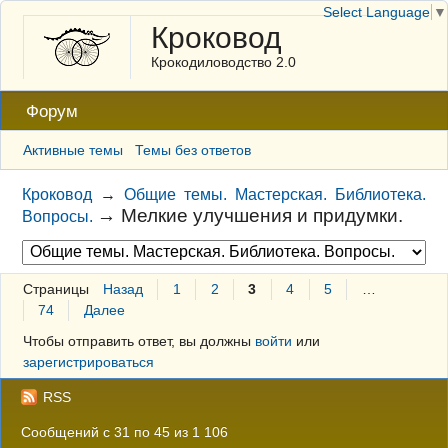
Select Language
▼
Кроковод
Крокодиловодство 2.0
Форум
Активные темы
Темы без ответов
Кроковод
→
Общие темы. Мастерская. Библиотека.
→
Мелкие улучшения и придумки.
Вопросы.
Страницы
Назад
1
2
3
4
5
…
74
Далее
Чтобы отправить ответ, вы должны
войти
или
зарегистрироваться
RSS
Сообщений с 31 по 45 из 1 106