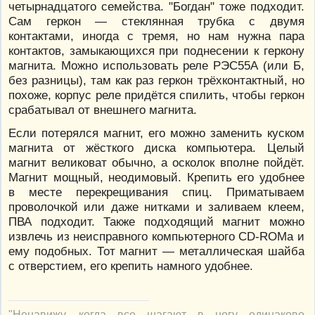
четырнадцатого семейства. "Богдан" тоже подходит.
Сам геркон — стеклянная трубка с двумя
контактами, иногда с тремя, но нам нужна пара
контактов, замыкающихся при поднесении к геркону
магнита. Можно использовать реле РЭС55А (или Б,
без разницы), там как раз геркон трёхконтактный, но
похоже, корпус реле придётся спилить, чтобы геркон
срабатывал от внешнего магнита.
Если потерялся магнит, его можно заменить куском
магнита от жёсткого диска компьютера. Целый
магнит великоват обычно, а осколок вполне пойдёт.
Магнит мощный, неодимовый. Крепить его удобнее
в месте перекрещивания спиц. Приматываем
проволочкой или даже нитками и заливаем клеем,
ПВА подходит. Также подходящий магнит можно
извлечь из неисправного компьютерного CD-ROMa и
ему подобных. Тот магнит — металлическая шайба
с отверстием, его крепить намного удобнее.
"Ненавижу, когда все шагают в ногу одинаково