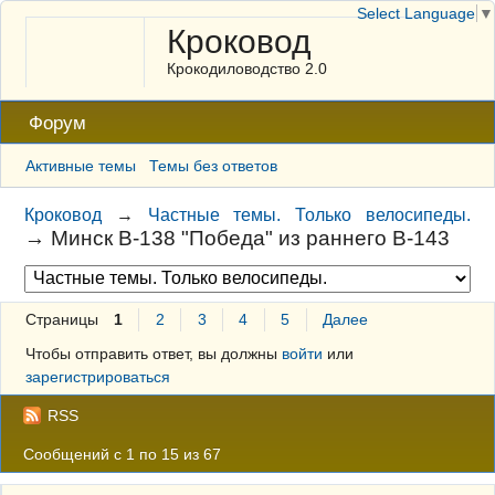
Select Language
▼
Кроковод
Крокодиловодство 2.0
Форум
Активные темы
Темы без ответов
Кроковод
→
Частные темы. Только велосипеды.
→
Минск В-138 "Победа" из раннего В-143
Страницы
1
2
3
4
5
Далее
Чтобы отправить ответ, вы должны
войти
или
зарегистрироваться
RSS
Сообщений с 1 по 15 из 67