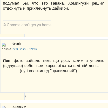
подумал бы, что это Гавана. Хэмингуэй решил
отдохнуть и прихлебнуть дайкири.
© Chrome don't get ya home
drunia
22-05-2026 07:21:56
Лев
, фото зайшло тим, що десь таким я уявляю
(відчуваю) себе після хорошої катки в літній день,
(ну і велосипед "правильний")
2
Андрей У.