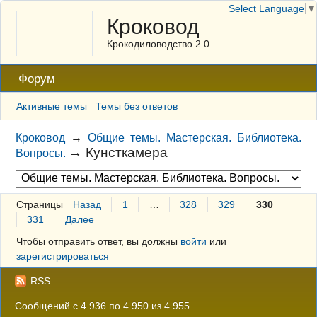
Select Language
▼
Кроковод
Крокодиловодство 2.0
Форум
Активные темы
Темы без ответов
Кроковод
→
Общие темы. Мастерская. Библиотека.
→
Кунсткамера
Вопросы.
Страницы
Назад
1
…
328
329
330
331
Далее
Чтобы отправить ответ, вы должны
войти
или
зарегистрироваться
RSS
Сообщений с 4 936 по 4 950 из 4 955