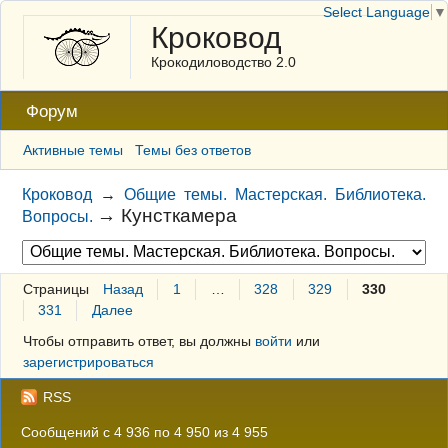
Select Language
▼
Кроковод
Крокодиловодство 2.0
Форум
Активные темы
Темы без ответов
Кроковод
→
Общие темы. Мастерская. Библиотека.
→
Кунсткамера
Вопросы.
Страницы
Назад
1
…
328
329
330
331
Далее
Чтобы отправить ответ, вы должны
войти
или
зарегистрироваться
RSS
Сообщений с 4 936 по 4 950 из 4 955