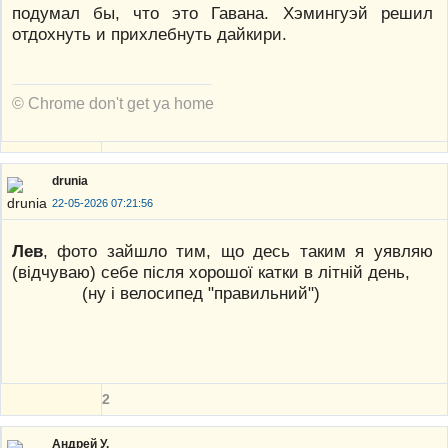
подумал бы, что это Гавана. Хэмингуэй решил
отдохнуть и прихлебнуть дайкири.
© Chrome don't get ya home
drunia
22-05-2026 07:21:56
Лев
, фото зайшло тим, що десь таким я уявляю
(відчуваю) себе після хорошої катки в літній день,
(ну і велосипед "правильний")
2
Андрей У.