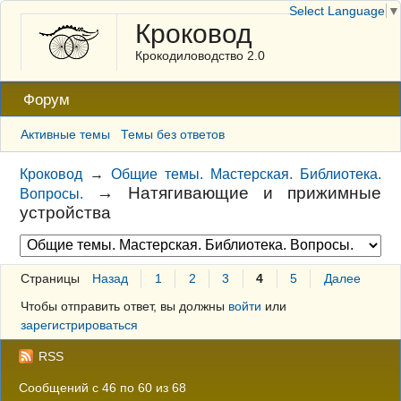
Select Language
▼
Кроковод
Крокодиловодство 2.0
Форум
Активные темы
Темы без ответов
Кроковод
→
Общие темы. Мастерская. Библиотека.
→
Натягивающие и прижимные
Вопросы.
устройства
Страницы
Назад
1
2
3
4
5
Далее
Чтобы отправить ответ, вы должны
войти
или
зарегистрироваться
RSS
Сообщений с 46 по 60 из 68