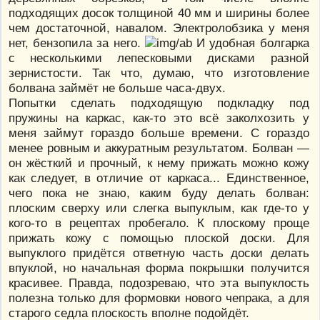
подходящих досок толщиной 40 мм и ширины более
чем достаточной, навалом. Электролобзика у меня
нет, бензопила за него.
И удобная болгарка
с несколькими лепесковыми дисками разной
зернистости. Так что, думаю, что изготовление
болвана займёт не больше часа-двух.
Попытки сделать подходящую подкладку под
пружины на каркас, как-то это всё заколхозить у
меня займут гораздо больше времени. С гораздо
менее ровным и аккуратным результатом. Болван —
он жёсткий и прочный, к нему прижать можно кожу
как следует, в отличие от каркаса... Единственное,
чего пока не знаю, каким буду делать болван:
плоским сверху или слегка выпуклым, как где-то у
кого-то в рецептах пробегало. К плоскому проще
прижать кожу с помощью плоской доски. Для
выпуклого придётся ответную часть доски делать
впуклой, но начальная форма покрышки получится
красивее. Правда, подозреваю, что эта выпуклость
полезна только для формовки нового чепрака, а для
старого седла плоскость вполне подойдёт.