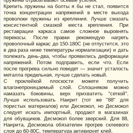
Крепить пружины на болты я бы не стал, появится
точка концентрации напряжений в месте выхода
проволоки пружины из крепления. Лучше смазать
консистентной смазкой места крепления. При
реставрации каркаса самое сложное выровнять
перекосы. После правки рекомендую нагреть
проволочный каркас до 150-180С (не отпустится, это
в два раза ниже температуры нормализации) и дать
полежать день-два, чтобы проявились деформации
напряжений. Потом подправить, если что. Если
после прогрева сильно поведет — значит усталость
металла предельная, лучше сделать новый.
С проклейкой плоскости можете получить
влагонепроницаемый слой. Сплошняком можно
намазать боковины, верх прихватить "сеткой".
Лучше использовать Наирит (тот же "88" для
пористых материалов) или Десмокол, но Десмокол
следует искать импортный, продают в магазинах
для обувщиков. Десмокол более зверский. Для 88,
Наирита, Десмокола обязателен прогрев склеевого
слоя до 60-80С, температура активирует клей.