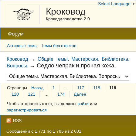
Select Language
▼
Кроковод
Крокодиловодство 2.0
Форум
Активные темы
Темы без ответов
Кроковод
→
Общие темы. Мастерская. Библиотека.
→
Седло чепрак и прочая кожа.
Вопросы.
Страницы
Назад
1
…
117
118
119
120
121
…
174
Далее
Чтобы отправить ответ, вы должны
войти
или
зарегистрироваться
RSS
Сообщений с 1 771 по 1 785 из 2 601