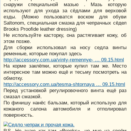
снаружи специальной мазью . Мазь которую
используют для ухода за сёдлами для верховой
езды. (Можно пользоватся воском для обуви
Saltonom, специальная смазка для чепрачных сёдел
Brooks Proofide leather dressing)
Не используйте касторку, она растягивает кожу, об
этом позже.
Для сборки использовал на носу седла винты
ременные, которые покупал здесь
http://accessory.com.ua/vinty-remennye- … 09.15.html
На корме заклёпки, которые купил там же. Место
интересное там можно ещё и тесьму посмотреть на
обмотку.
http://accessory.com.ua/tesma-shtornaya … 09.15.html
Перед установкой регулировочного винта ещё раз
смазал смазкой.
По финишу нанёс бальзам, который использую для
кожаного салона автомобиля и отполировал
поверхность.
P.S. Не знаю как там «Brooks», но мне на своём