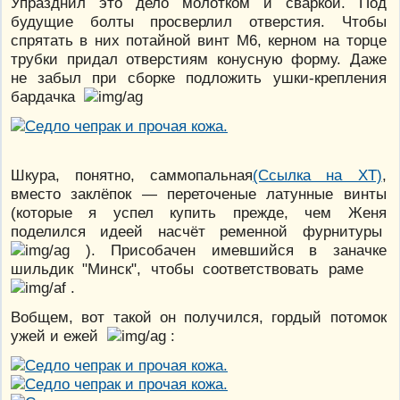
Упразднил это дело молотком и сваркой. Под
будущие болты просверлил отверстия. Чтобы
спрятать в них потайной винт М6, керном на торце
трубки придал отверстиям конусную форму. Даже
не забыл при сборке подложить ушки-крепления
бардачка
Шкура, понятно, саммопальная
(Ссылка на ХТ)
,
вместо заклёпок — переточеные латунные винты
(которые я успел купить прежде, чем Женя
поделился идеей насчёт ременной фурнитуры
). Присобачен имевшийся в заначке
шильдик "Минск", чтобы соответствовать раме
.
Вобщем, вот такой он получился, гордый потомок
ужей и ежей
: