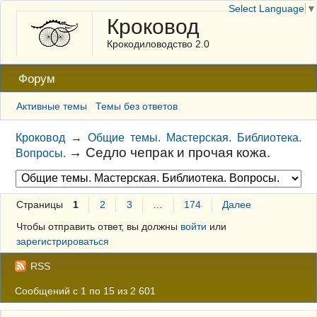
Select Language
▼
Кроковод
Крокодиловодство 2.0
Форум
Активные темы
Темы без ответов
Кроковод
→
Общие темы. Мастерская. Библиотека.
→
Седло чепрак и прочая кожа.
Вопросы.
Страницы
1
2
3
…
174
Далее
Чтобы отправить ответ, вы должны
войти
или
зарегистрироваться
RSS
Сообщений с 1 по 15 из 2 601