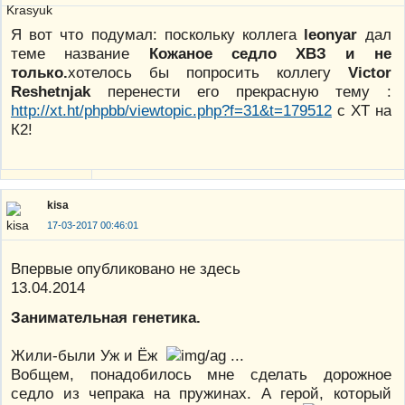
Я вот что подумал: поскольку коллега
leonyar
дал
теме название
Кожаное седло ХВЗ и не
только.
хотелось бы попросить коллегу
Vіctor
Reshetnjak
перенести его прекрасную тему :
http://xt.ht/phpbb/viewtopic.php?f=31&t=179512
с ХТ на
К2!
kisa
17-03-2017 00:46:01
Впервые опубликовано не здесь
13.04.2014
Занимательная генетика.
Жили-были Уж и Ёж
...
Вобщем, понадобилось мне сделать дорожное
седло из чепрака на пружинах. А герой, который