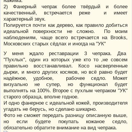
нажима.
2) Фанерный чепрак более твёрдый и более
качественный, встречается реже и имеет
характерный звук.
Полируется почти как дерево, как правило добиться
идеальной поверхности не сложно. По моим
наблюдениям, чаще всего встречается на Brooks,
Московских старых сёдлах и иногда на "УК"
У меня ждало реставрации 3 чепрака. Два
"Пухлых", один из которых уже кто то ,не совсем
правильно восстанавливал. Косо насверленные
дырки, и много других косяков, но всё равно будет
надёжное, удобное, рабочее седло. Может
визуально не супер, но функционал будет
выполнять на 100%. Второе с пухлым чепраком "УК"
старого образца, вполне годное.
И одно фанерное с идеальной кожей, производителя
угадать не берусь, но сделано шикарно.
Фото не сможет передать разницу описанную выше,
но если будете покупать кожаное седло,
обязательно обратите внимание на вид чепрака.