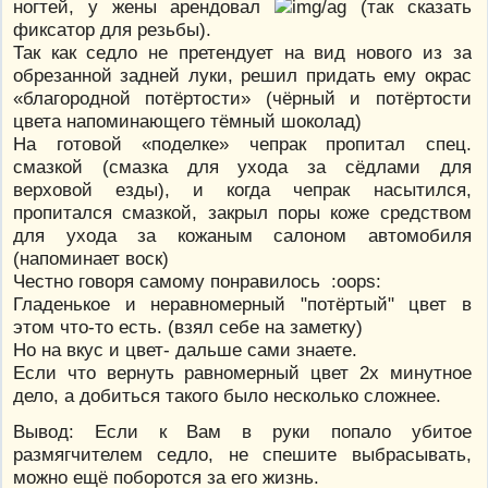
ногтей, у жены арендовал
(так сказать
фиксатор для резьбы).
Так как седло не претендует на вид нового из за
обрезанной задней луки, решил придать ему окрас
«благородной потёртости» (чёрный и потёртости
цвета напоминающего тёмный шоколад)
На готовой «поделке» чепрак пропитал спец.
смазкой (смазка для ухода за сёдлами для
верховой езды), и когда чепрак насытился,
пропитался смазкой, закрыл поры коже средством
для ухода за кожаным салоном автомобиля
(напоминает воск)
Честно говоря самому понравилось :oops:
Гладенькое и неравномерный "потёртый" цвет в
этом что-то есть. (взял себе на заметку)
Но на вкус и цвет- дальше сами знаете.
Если что вернуть равномерный цвет 2х минутное
дело, а добиться такого было несколько сложнее.
Вывод: Если к Вам в руки попало убитое
размягчителем седло, не спешите выбрасывать,
можно ещё поборотся за его жизнь.