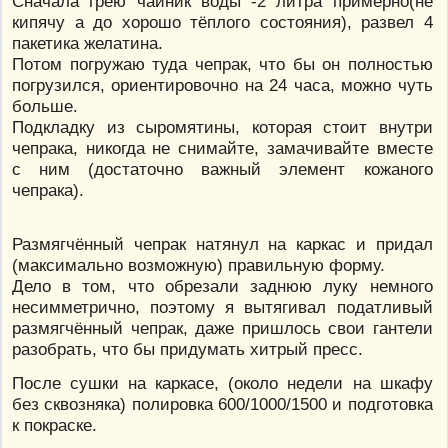
Сначала грею чайник воды -2 литра примерно(не
кипячу а до хорошо тёплого состояния), развел 4
пакетика желатина.
Потом погружаю туда чепрак, что бы он полностью
погрузился, ориентировочно на 24 часа, можно чуть
больше.
Подкладку из сыромятины, которая стоит внутри
чепрака, никогда не снимайте, замачивайте вместе
с ним (достаточно важный элемент кожаного
чепрака).
Размягчённый чепрак натянул на каркас и придал
(максимально возможную) правильную форму.
Дело в том, что обрезали заднюю луку немного
несимметрично, поэтому я вытягивал податливый
размягчённый чепрак, даже пришлось свои гантели
разобрать, что бы придумать хитрый пресс.
После сушки на каркасе, (около недели на шкафу
без сквозняка) полировка 600/1000/1500 и подготовка
к покраске.