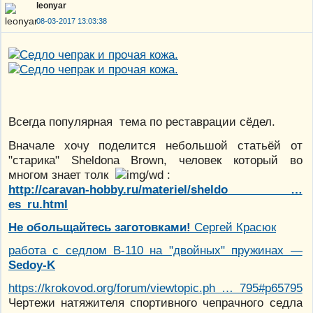
leonyar
08-03-2017 13:03:38
Всегда популярная тема по реставрации сёдел.
Вначале хочу поделится небольшой статьёй от
"старика" Sheldona Brown, человек который во
многом знает толк
:
http://caravan-hobby.ru/materiel/sheldo …
es_ru.html
Не обольщайтесь заготовками!
Сергей Красюк
работа с седлом В-110 на "двойных" пружинах —
Sedoy-K
https://krokovod.org/forum/viewtopic.ph … 795#p65795
Чертежи натяжителя спортивного чепрачного седла