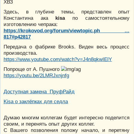
ХВЗ
Здесь, в глубине темы, представлен опыт
Константина ака
kisa
по самостоятельному
изготовлению чепрака:
https://krokovod.org/forum/viewtopic.ph …
817#p42817
Передача о фабрике Brooks. Виден весь процесс
производства.
https://www.youtube.com/watch?v=J4n8qkwIElY
Попроще от А. Пушного
https://youtu.be/2LMRJxnjnfg
Доступная замена ПруфРайд
Kisa о заклёпках для седла
Думаю многим коллегам будет интересно поделится
своим, и перенять опыт других коллег.
С Вашего позволения положу начало, и перетяну