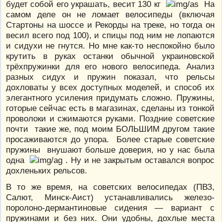
будет собой его украшать, весит 130 кг
На
самом деле он не ломает велосипеды (включая
Стартоны на шоссе и Рекорды на треке, но тогда он
весил всего под 100), и спицы под ним не лопаются
и сидухи не гнутся. Но мне как-то неспокойно было
крутить в руках останки обычной украиновской
трёхпружинки для его нового велосипеда. Анализ
разных сидух и пружин показал, что рельсы
дохловаты у всех доступных моделей, и способ их
элегантного усиления придумать сложно. Пружины,
готорые сейчас есть в магазинах, сделаны из тонкой
проволоки и сжимаются руками. Поздние советские
почти такие же, под моим БОЛЬШИМ другом такие
просаживаются до упора. Более старые советские
пружины внушают больше доверия, но у нас была
одна
. Ну и не закрытым оставался вопрос
дохленьких рельсов.
В то же время, на советских велосипедах (ПВЗ,
Салют, Минск-Аист) устанавливались железо-
поролоно-дермантиновые сидения — вариант с
пружинами и без них. Они удобны, дохлые места