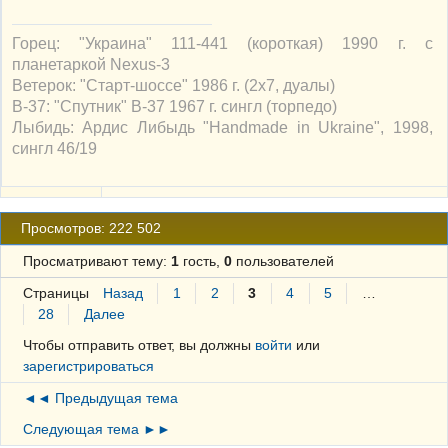
Горец: "Украина" 111-441 (короткая) 1990 г. с
планетаркой Nexus-3
Ветерок: "Старт-шоссе" 1986 г. (2х7, дуалы)
В-37: "Спутник" В-37 1967 г. сингл (торпедо)
Лыбидь: Ардис Либыдь "Handmade in Ukraine", 1998,
сингл 46/19
Просмотров: 222 502
Просматривают тему:
1
гость,
0
пользователей
Страницы
Назад
1
2
3
4
5
…
28
Далее
Чтобы отправить ответ, вы должны
войти
или
зарегистрироваться
◄◄ Предыдущая тема
Следующая тема ►►