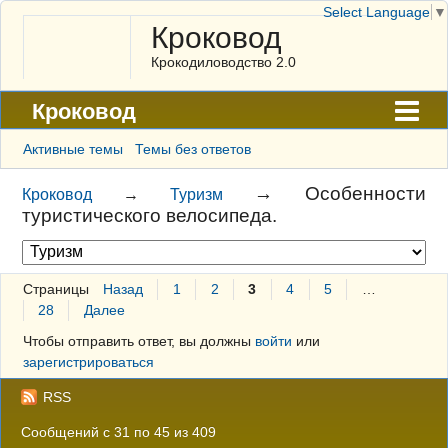
Select Language
▼
Кроковод
Крокодиловодство 2.0
Кроковод
Форум
Активные темы
Темы без ответов
Архив
→
Особенности
Кроковод
→
Туризм
туристического велосипеда.
ГАЛЕРЕЯ
Правила
Страницы
Назад
1
2
3
4
5
…
Поиск
28
Далее
Регистрация
Чтобы отправить ответ, вы должны
войти
или
зарегистрироваться
Вход
RSS
Сообщений с 31 по 45 из 409