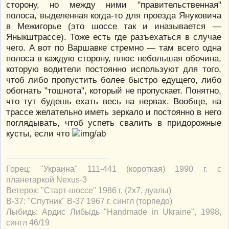
сторону, но между ними "правительственная"
полоса, выделенная когда-то для проезда Януковича
в Межигорье (это шоссе так и иназывается —
Яныкштрассе). Тоже есть где разъехаться в случае
чего. А вот по Варшавке стремно — там всего одна
полоса в каждую сторону, плюс небольшая обочина,
которую водители постоянно используют для того,
чтоб либо пропустить более быстро едущего, либо
обогнать "тошнота", который не пропускает. Понятно,
что тут будешь ехать весь на нервах. Вообще, на
трассе желательно иметь зеркало и постоянно в него
поглядывать, чтоб успеть свалить в придорожные
кусты, если что
Горец: "Украина" 111-441 (короткая) 1990 г. с
планетаркой Nexus-3
Ветерок: "Старт-шоссе" 1986 г. (2х7, дуалы)
В-37: "Спутник" В-37 1967 г. сингл (торпедо)
Лыбидь: Ардис Либыдь "Handmade in Ukraine", 1998,
сингл 46/19