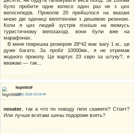
було пробите одне колесо один раз не з цих
велосипедів. Проколів 20 прийшлося на вказані
мною дві одиниці велотехніки з дешевою резиною.
Коли я цих людей зустрів пізніше на якомусь
туристичному велозаході, вони були вже на
марафонах.
В мене покришка розміром 28*42 має вагу 1 кг., це
дуже багато. За пробіг 10000км., я не отримав
жодного проколу. Це вартує 23 євро за штуку?, я
вважаю — так...
NightWolF
25-01-2018 23:24:44
novater
, так а что по поводу геля скажете? Стоит?
Или лучше всетаки шины подороже взять?