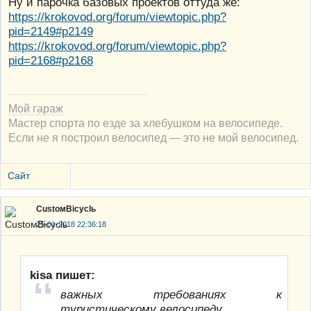
Ну и парочка базовых проектов оттуда же:
https://krokovod.org/forum/viewtopic.php?
pid=2149#p2149
https://krokovod.org/forum/viewtopic.php?
pid=2168#p2168
Мой гараж
Мастер спорта по езде за хлебушком на велосипеде.
Если не я построил велосипед — это не мой велосипед.
Сайт
CustoмBicyclь
25-01-2018 22:36:18
kisa пишет:
важных требованиях к
туристическому велосипеду