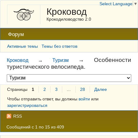
Select Language
▼
Кроковод
Крокодиловодство 2.0
Форум
Активные темы
Темы без ответов
→
Особенности
Кроковод
→
Туризм
туристического велосипеда.
Страницы
1
2
3
…
28
Далее
Чтобы отправить ответ, вы должны
войти
или
зарегистрироваться
RSS
Сообщений с 1 по 15 из 409