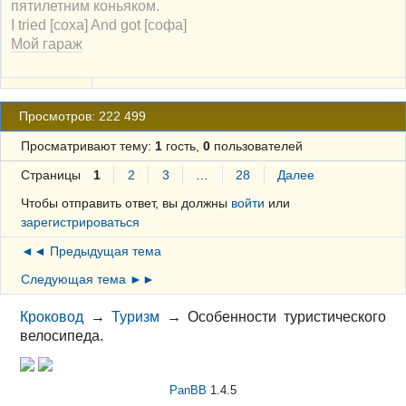
пятилетним коньяком.
I tried [соха] And got [софа]
Мой гараж
Просмотров: 222 499
Просматривают тему:
1
гость,
0
пользователей
Страницы
1
2
3
…
28
Далее
Чтобы отправить ответ, вы должны
войти
или
зарегистрироваться
◄◄ Предыдущая тема
Следующая тема ►►
Кроковод
→
Туризм
→
Особенности туристического
велосипеда.
PanBB
1.4.5