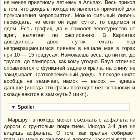
не менее приятному летнему в Альпах. Весь прикол
в том, что дождь в походе не является причиной для
прекращения мероприятия. Можно сильный ливень
переждать, но если он идет сутки, то садимся и
едем. Есть график, да и самолет велотуристов не
ждет, вылетает по расписанию. В Карпатах
доводилось двое суток ехать под
непрекращающимся ливнем в начале мая в горах
при 10 — 15 градусах. Намокаешь весь, до нитки, до
трусов, до памперса, как кому угодно. Баул отлично
справляется с функцией заднего крыла, на спину не
закидывает. Кратковременный дождь в походе никто
вообще не замечает, намок — высох — едешь
дальше (иногда эти фазы проходят без остановки и
складываются в замкнутый цикл).
▼
Spoiler
Маршрут в походе может съезжать с асфальта на
дороги с грунтовым покрытием. Иногда 3-4 дня не
видишь асфальта. О том, как крылья собирают
грязь на мокрых грунтовых дорогах, рассказывать не