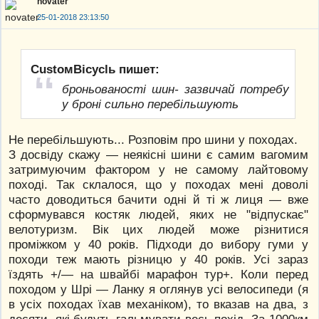
novater
25-01-2018 23:13:50
CustoмBicyclь пишет:
броньованості шин- зазвичай потребу
у броні сильно перебільшують
Не перебільшують... Розповім про шини у походах.
З досвіду скажу — неякісні шини є самим вагомим
затримуючим фактором у не самому лайтовому
поході. Так склалося, що у походах мені доволі
часто доводиться бачити одні й ті ж лиця — вже
сформувався костяк людей, яких не "відпускає"
велотуризм. Вік цих людей може різнитися
проміжком у 40 років. Підходи до вибору гуми у
походи теж мають різницю у 40 років. Усі зараз
їздять +/— на швайбі марафон тур+. Коли перед
походом у Шрі — Ланку я оглянув усі велосипеди (я
в усіх походах їхав механіком), то вказав на два, з
десяти, які будуть гальмувати весь похід. За 1000км