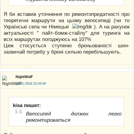
Я би вставив уточнення по ремонтопридатності про
теоретичні маршрути на цьому велосипеді (чи то
Українські села чи Німецькі
). А на рахунок
актуальності " лайт-бомж-стайлу" для туринга на
всіх маршрутах погоджуюсь на 107%
Цеж стосується ступеню броньованості шин-
зазвичай потребу у броні сильно перебільшують.
NightWolF
25-01-2018 22:43:49
kisa пишет:
Велосипед должен легко
ремонтироваться