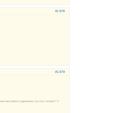
#1 878
#1 879
выми мыслями в одинаково пустых головах" ©