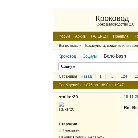
Кроковод
Крокодиловодство 2.0
Форум
Архив
ГАЛЕРЕЯ
Правила
По
Вы не вошли.
Пожалуйста, войдите или заре
→
Вело-bash
Кроковод
→
Социум
Страницы
Назад
1
…
124
1
Сообщений с 1 876 по 1 890 из 1 947
stalker20
18-11-2
Re: В
Старожил
Неактивен
Откуда:
Полоцк, Беларусь