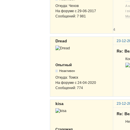
Откуда:
Чехов
А 
На форуме с
29-06-2017
I t
Сообщений:
7 981
Мо
4
Dread
23-12-2
Re: В
Ко
Опытный
Неактивен
Откуда:
Томск
На форуме с
24-04-2020
Сообщений:
774
kisa
23-12-2
Re: В
Не
Старожил