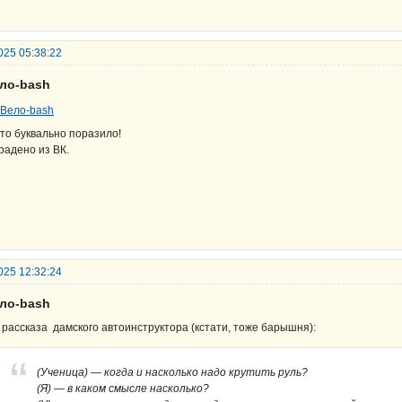
025 05:38:22
ело-bash
то буквально поразило!
радено из ВК.
025 12:32:24
ело-bash
 рассказа дамского автоинструктора (кстати, тоже барышня):
(Ученица) — когда и насколько надо крутить руль?
(Я) — в каком смысле насколько?