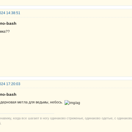
024 14:38:51
ело-bash
мка??
024 17:20:03
ело-bash
дерновая метла для ведьмы, небось.
енавижу, когда все шагают в ногу одинаково стриженые, одинаково одетые, с одинако
.