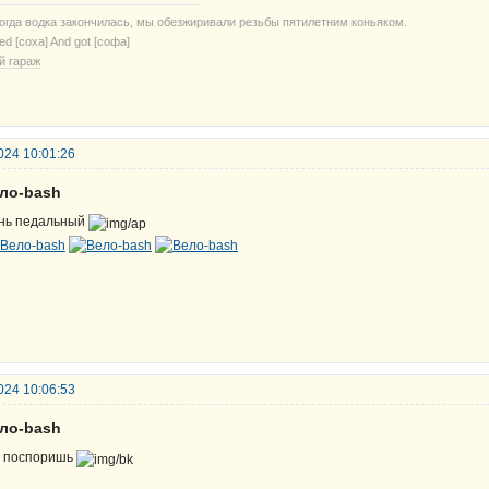
когда водка закончилась, мы обезжиривали резьбы пятилетним коньяком.
ried [соха] And got [софа]
й гараж
024 10:01:26
ело-bash
нь педальный
024 10:06:53
ело-bash
 поспоришь