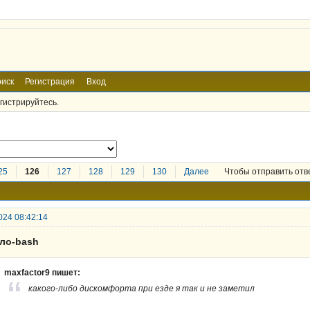
иск
Регистрация
Вход
гистрируйтесь.
25
126
127
128
129
130
Далее
Чтобы отправить отв
024 08:42:14
ело-bash
maxfactor9 пишет:
какого-либо дискомфорта при езде я так и не заметил