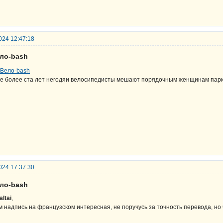
024 12:47:18
ело-bash
е более ста лет негодяи велосипедисты мешают порядочным женщинам парк
024 17:37:30
ело-bash
altai
,
м надпись на французском интересная, не поручусь за точность перевода, но чт