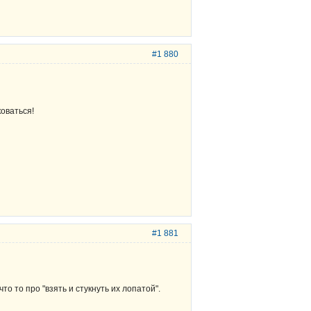
#1 880
оваться!
#1 881
о то про "взять и стукнуть их лопатой".