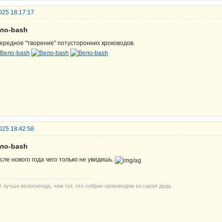
025 18:17:17
ело-bash
ередное "творение" потусторонних кроководов.
025 18:42:58
ело-bash
сле нового года чего только не увидишь.
т лучше велосипеда, чем тот, что собран кроководом из сарая деда.