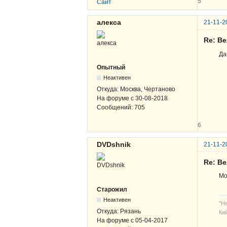
5
Сайт
алекса
21-11-2
Re: В
Да
Опытный
Неактивен
Откуда:
Москва, Чертаново
На форуме с
30-08-2018
Сообщений:
705
6
DVDshnik
21-11-2
Re: В
Мо
Старожил
Неактивен
"Н
Откуда:
Рязань
Кий
На форуме с
05-04-2017