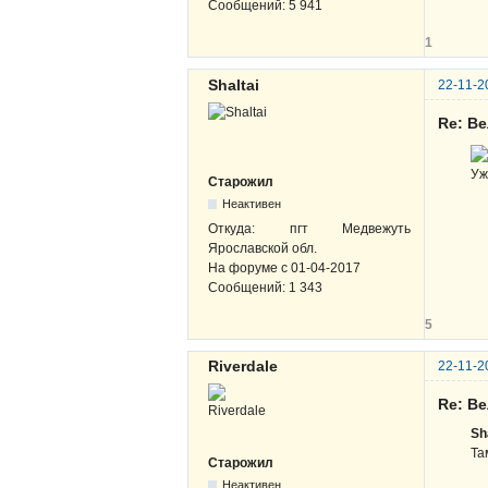
Сообщений:
5 941
1
Shaltai
22-11-2
Re: В
Уж
Старожил
Неактивен
Откуда:
пгт Медвежуть
Ярославской обл.
На форуме с
01-04-2017
Сообщений:
1 343
5
Riverdale
22-11-2
Re: В
Sh
Та
Старожил
Неактивен