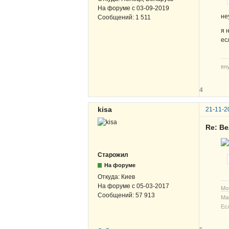
На форуме с
03-09-2019
не
Сообщений:
1 511
я 
ес
вн
4
kisa
21-11-2
Re: В
Старожил
На форуме
Откуда:
Киев
На форуме с
05-03-2017
Мо
Сообщений:
57 913
Ма
Ес