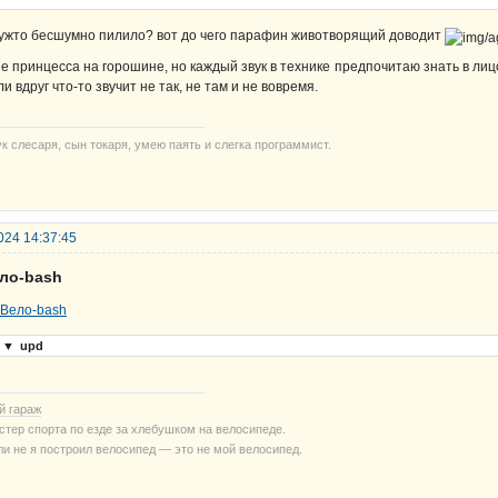
ужто бесшумно пилило? вот до чего парафин животворящий доводит
не принцесса на горошине, но каждый звук в технике предпочитаю знать в лицо
ли вдруг что-то звучит не так, не там и не вовремя.
ук слесаря, сын токаря, умею паять и слегка программист.
024 14:37:45
ело-bash
▼
upd
й гараж
стер спорта по езде за хлебушком на велосипеде.
ли не я построил велосипед — это не мой велосипед.