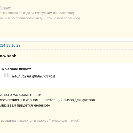
й гараж
стер спорта по езде за хлебушком на велосипеде.
ли не я построил велосипед — это не мой велосипед.
024 13:16:29
ело-bash
Riverdale пишет:
надпись на французском
метка о малозаметности.
лосипедисты в чёрном — настоящий вызов для кучеров.
близи вам придётся нелегко!»
льзователь находится в режиме "только для чтения".