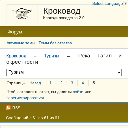
Select Language
▼
Кроковод
Крокодиловодство 2.0
Форум
Активные темы
Темы без ответов
→
Река Тагил и
Кроковод
→
Туризм
окрестности
Страницы
Назад
1
2
3
4
5
Чтобы отправить ответ, вы должны
войти
или
зарегистрироваться
RSS
Сообщений с 61 по 61 из 61