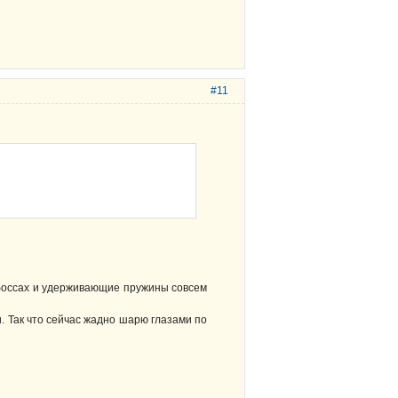
#11
кбоссах и удерживающие пружины совсем
и. Так что сейчас жадно шарю глазами по