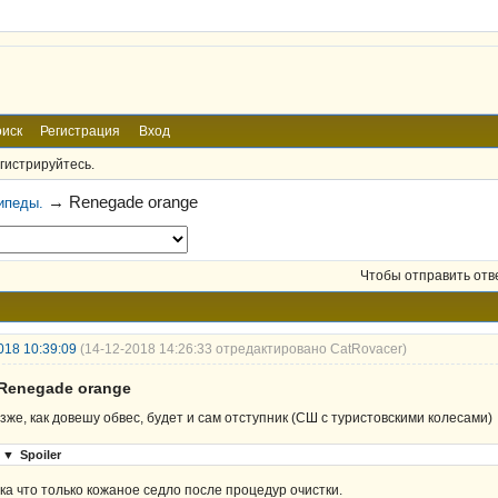
иск
Регистрация
Вход
гистрируйтесь.
→
Renegade orange
ипеды.
Чтобы отправить отв
018 10:39:09
(14-12-2018 14:26:33 отредактировано CatRovacer)
 Renegade orange
зже, как довешу обвес, будет и сам отступник (СШ с туристовскими колесами)
▼
Spoiler
ка что только кожаное седло после процедур очистки.