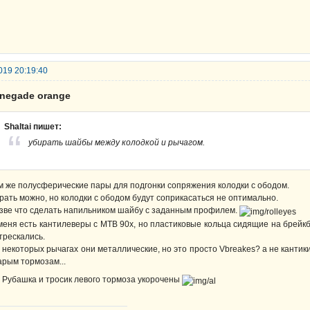
019 20:19:40
enegade orange
Shaltai пишет:
убирать шайбы между колодкой и рычагом.
м же полусферические пары для подгонки сопряжения колодки с ободом.
рать можно, но колодки с ободом будут соприкасаться не оптимально.
зве что сделать напильником шайбу с заданным профилем.
меня есть кантилеверы с MTB 90х, но пластиковые кольца сидящие на брей
трескались.
 некоторых рычагах они металлические, но это просто Vbreakes? а не кантик
арым тормозам...
 Рубашка и тросик левого тормоза укорочены