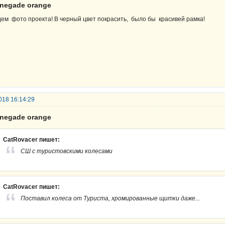
enegade orange
ем фото проекта! В черный цвет покрасить, было бы красивей рамка!
018 16:14:29
enegade orange
CatRovacer пишет:
СШ с туристовскими колесами
CatRovacer пишет:
Поставил колеса от Туриста, хромированные щитки даже...