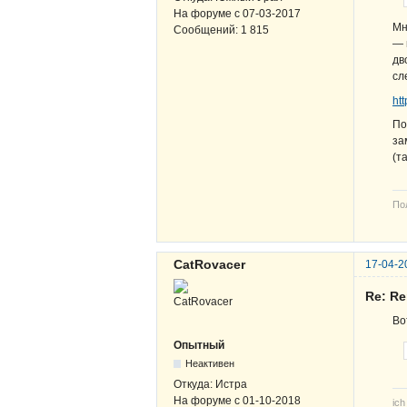
На форуме с
07-03-2017
Мн
Сообщений:
1 815
— 
дв
сл
ht
По
за
(т
По
CatRovacer
17-04-2
Re: R
Во
Опытный
Неактивен
Откуда:
Истра
На форуме с
01-10-2018
ich