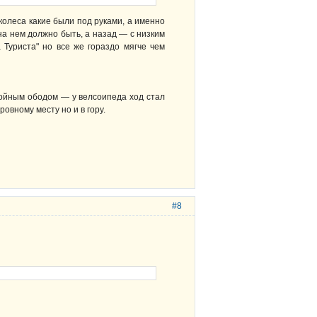
 колеса какие были под руками, а именно
на нем должно быть, а назад — с низким
Туриста" но все же гораздо мягче чем
двойным ободом — у велсоипеда ход стал
ровному месту но и в гору.
#8