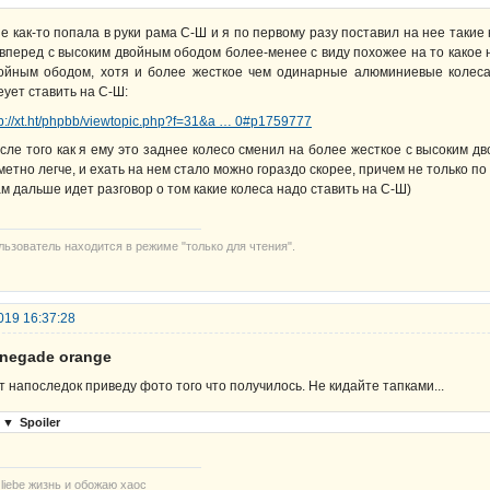
е как-то попала в руки рама С-Ш и я по первому разу поставил на нее такие
вперед с высоким двойным ободом более-менее с виду похожее на то какое 
ойным ободом, хотя и более жесткое чем одинарные алюминиевые колеса 
еует ставить на С-Ш:
tp://xt.ht/phpbb/viewtopic.php?f=31&a … 0#p1759777
сле того как я ему это заднее колесо сменил на более жесткое с высоким 
метно легче, и ехать на нем стало можно гораздо скорее, причем не только по 
ам дальше идет разговор о том какие колеса надо ставить на С-Ш)
льзователь находится в режиме "только для чтения".
019 16:37:28
enegade orange
т напоследок приведу фото того что получилось. Не кидайте тапками...
▼
Spoiler
 liebe жизнь и обожаю хаос