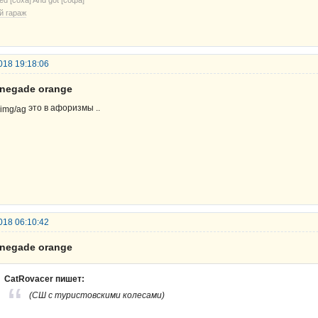
й гараж
018 19:18:06
enegade orange
это в афоризмы ..
018 06:10:42
enegade orange
CatRovacer пишет:
(СШ с туристовскими колесами)