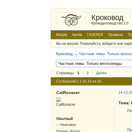
Кроковод
Крокодиловодство 2.0
Форум
Архив
ГАЛЕРЕЯ
Правила
По
Вы не вошли.
Пожалуйста, войдите или заре
Кроковод
→
Частные темы. Только велос
Страницы
1
2
Далее
Сообщений с 1 по 15 из 16
CatRovacer
14-12-2
Тема:
По
Опытный
Неактивен
По
Откуда:
Истра