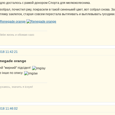
дло досталось с рамой-донором Спорта для мелкоколесника.
зобрал, почистил ржу, покрасили в такой синенький цвет, вот собрал снова. З
тяжку заклепок, старая совсем перестала вытягивать и выплевывать гуоздики
 liebe жизнь и обожаю хаос
018 11:42:21
enegade orange
ий "жирний" підсідел!
е інше по опису
ухаюсь, значить я існую!
018 11:46:02