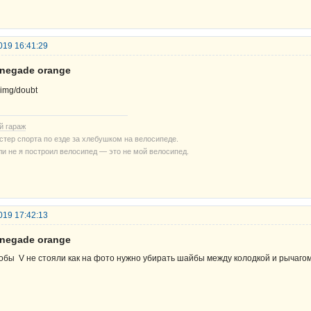
019 16:41:29
enegade orange
й гараж
стер спорта по езде за хлебушком на велосипеде.
ли не я построил велосипед — это не мой велосипед.
019 17:42:13
enegade orange
обы V не стояли как на фото нужно убирать шайбы между колодкой и рычагом