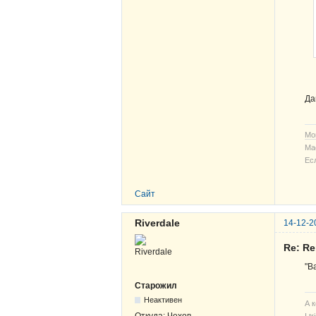
Да
Мо
Ма
Ес
Сайт
Riverdale
14-12-2
Re: R
"В
Старожил
Неактивен
А 
Откуда:
Чехов
I t