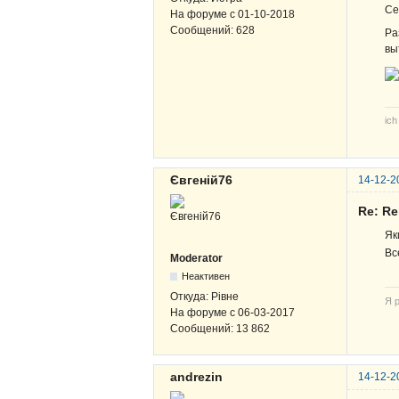
Се
На форуме с
01-10-2018
Сообщений:
628
Ра
вы
ich
Євгеній76
14-12-2
Re: R
Як
Вс
Moderator
Неактивен
Откуда:
Рівне
Я р
На форуме с
06-03-2017
Сообщений:
13 862
andrezin
14-12-2