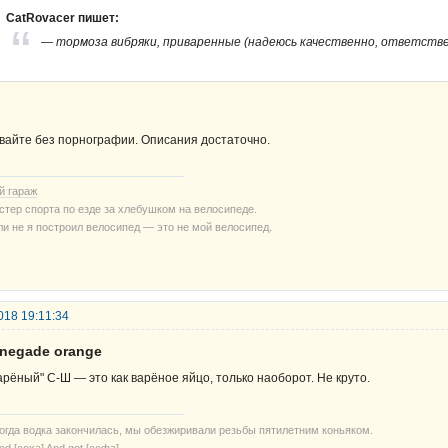
CatRovacer пишет:
— тормоза вибряки, приваренные (надеюсь качественно, ответстве
вайте без порнографии. Описания достаточно.
й гараж
стер спорта по езде за хлебушком на велосипеде.
ли не я построил велосипед — это не мой велосипед.
018 19:11:34
enegade orange
арёный" С-Ш — это как варёное яйцо, только наоборот. Не круто.
когда водка закончилась, мы обезжиривали резьбы пятилетним коньяком.
ried [соха] And got [софа]