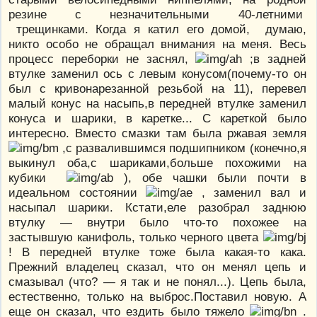
резине с незначительными 40-летними
трещинками. Когда я катил его домой, думаю,
никто особо не обращал внимания на меня. Весь
процесс переборки не заснял,
;в задней
втулке заменил ось с левым конусом(почему-то он
был с кривонарезанной резьбой на 11), перевел
малый конус на насыпь,в передней втулке заменил
конуса и шарики, в каретке... С кареткой было
интересно. Вместо смазки там была ржавая земля
,с развалившимся подшипником (конечно,я
выкинул оба,с шариками,больше похожими на
кубики
), обе чашки были почти в
идеальном состоянии
, заменил вал и
насыпал шарики. Кстати,еле разобрал заднюю
втулку — внутри было что-то похожее на
застывшую канифоль, только черного цвета
! В передней втулке тоже была какая-то кака.
Прежний владелец сказал, что он менял цепь и
смазывал (что? — я так и не понял...). Цепь была,
естественно, только на выброс.Поставил новую. А
еще он сказал, что ездить было тяжело
.