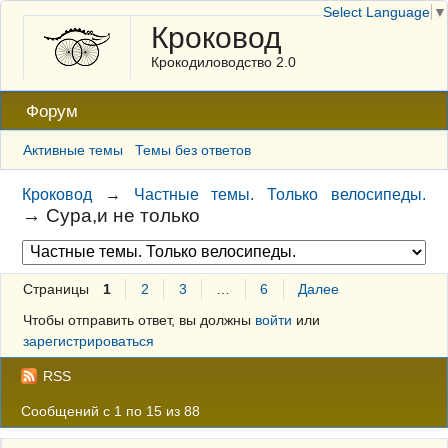
Select Language
▼
Кроковод
Крокодиловодство 2.0
Форум
Активные темы
Темы без ответов
Кроковод
→
Частные темы. Только велосипеды.
→
Сура,и не только
Страницы
1
2
3
…
6
Далее
Чтобы отправить ответ, вы должны
войти
или
зарегистрироваться
RSS
Сообщений с 1 по 15 из 88