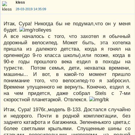
kless
28-03-2019 14:35:09
Итак, Сура! Никогда бы не подумал,что он у меня
будет.
А все началось с того, что захотел я обычный
дорожный велосипед. Может быть, эта хотелка
пришла из далекого детства, когда я гонял на
орленке(до 9-го класса школы),или позже, когда в
90-е годы прошлого века ездил в походы на
туристе. Потом семья, дети, нехватка времени,
машины... И вот, в какой-то момент пришло
понимание того, что велосипед-то я забросил.
Времени упущенного не вернуть. Конечно, ездил я,
на чем придется, даже собрал Stels с 7-ми
скоростной планетаркой. Отвлекся.
Итак, Сура! 1976г.,модель В-133. Достался случайно
и недорого. Почти в родной комплектации, без
заднего катафота и багажника. Зелененького цвета,с
более светлыми крыльями. Спущенные шины со
старыми велосипедными ниппелями, на родной