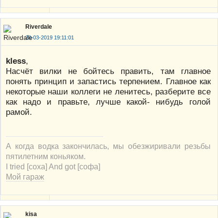
Riverdale
28-03-2019 19:11:01
kless
,
Насчёт вилки не бойтесь править, там главное
понять принцип и запастись терпением. Главное как
некоторые наши коллеги не ленитесь, разберите все
как надо и правьте, лучше какой- нибудь голой
рамой.
А когда водка закончилась, мы обезжиривали резьбы
пятилетним коньяком.
I tried [соха] And got [софа]
Мой гараж
kisa