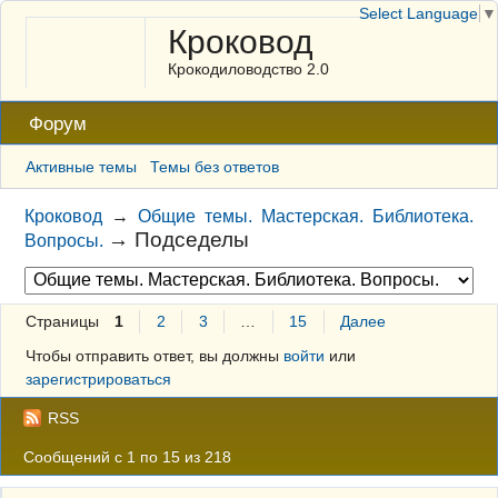
Select Language
▼
Кроковод
Крокодиловодство 2.0
Форум
Активные темы
Темы без ответов
Кроковод
→
Общие темы. Мастерская. Библиотека.
→
Подседелы
Вопросы.
Страницы
1
2
3
…
15
Далее
Чтобы отправить ответ, вы должны
войти
или
зарегистрироваться
RSS
Сообщений с 1 по 15 из 218