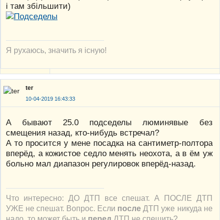
і там збільшити)
Я рухаюсь, значить я існую!
ter
10-04-2019 16:43:33
А бывают 25.0 подседелы люминявые без
смещения назад, кто-нибудь встречал?
А то просится у мене посадка на сантиметр-полтора
вперёд, а кожистое седло менять неохота, а в ём уж
больно мал диапазон регулировок вперёд-назад.
Что интересно: ДО ДТП все спешат. А ПОСЛЕ ДТП
УЖЕ не спешат. Вопрос. Если
после
ДТП уже никуда не
надо, то может быть и
перед
ДТП не спешить?