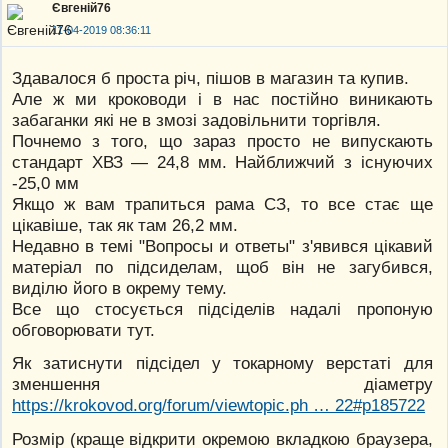
Євгеній76
11-04-2019 08:36:11
Здавалося б проста річ, пішов в магазин та купив.
Але ж ми кроководи і в нас постійно виникають
забаганки які не в змозі задовільнити торгівля.
Почнемо з того, що зараз просто не випускають
стандарт ХВЗ — 24,8 мм. Найближчий з існуючих
-25,0 мм
Якщо ж вам трапиться рама СЗ, то все стає ще
цікавіше, так як там 26,2 мм.
Недавно в темі "Вопросы и ответы" з'явився цікавий
матеріал по підсиделам, щоб він не загубився,
виділю його в окрему тему.
Все що стосується підсіделів надалі пропоную
обговорювати тут.
Як затиснути підсідел у токарному верстаті для
зменшення діаметру
https://krokovod.org/forum/viewtopic.ph … 22#p185722
Розмір (краще відкрити окремою вкладкою браузера,