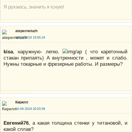
Я рухаюсь, значить я існую!
atepernetuzh
10-04-2019 19:55:24
kisa
, наружную- легко.
( что кареточный
стакан припаять) А внутренности , может и слабо.
Нужны токарные и фрезерные работы. И размеры?
Кирилл
10-04-2019 20:03:39
Евгений76
, а какая толщина стенки у титановой, и
какой сплав?