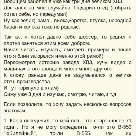
Вообщем заболел я уже как три дня великом ХВЗ.
Достался он мне случайно. Подарил отец (собрать
хотел себе, но передумал)
Ну как велик) рама , вилка,каретка, втулка, неродной
баран и колеса тоже не родные.
Так как я хотел давно себе шоссер, то решил я
плотно заняться этим всем добром.
Начал читать, изучать, смотреть примеры и понял
что я блин загорелся именно этой рамой)
Пересмотрел историю завода ХВЗ, кучу видео о
машинах этого завода и много много другого.
К слову, раньше даже не задумывался о велике
отеч. производства.
И тут торкнуло в хлам)
Сижу уже 3 дня и изучаю, смотрю, читаю,и т.д
Если позволите, то хочу задать несколько вопросов
знатокам.
1. Как я определил, то мой вел , это старт-шоссе 71
года . Но я не могу определить то-ли это В-553
"юбилейный", то-ли В-555. Как их