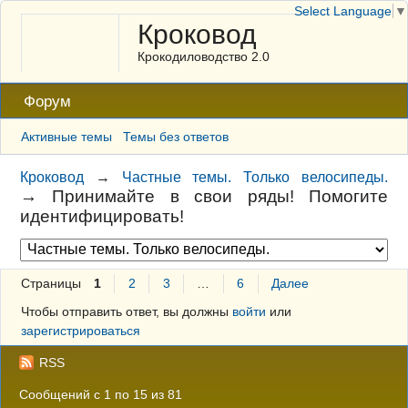
Select Language
▼
Кроковод
Крокодиловодство 2.0
Форум
Активные темы
Темы без ответов
Кроковод
→
Частные темы. Только велосипеды.
→
Принимайте в свои ряды! Помогите
идентифицировать!
Страницы
1
2
3
…
6
Далее
Чтобы отправить ответ, вы должны
войти
или
зарегистрироваться
RSS
Сообщений с 1 по 15 из 81