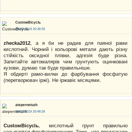
CustoмBicyclь
20-07-2019 20:36:55
zhecka2012
, а я би не радив для паяної рами
кислотний. Чорний і кольорові метали дають різну
стійкість оксидної плівки, адгезія буде різна.
Запитайте автомалярів чим грунтують оцинковані
кузови, думаю так буде правильніше.
Я обдерті рамо-вилки до фарбування фосфатую
(перетворювач іржі). Не іржавіє місяцями.
atepernetuzh
20-07-2019 20:48:26
CustoмBicyclь
, кислотный грунт правильно
называется фосфатирующим. Тоже , что предлагали