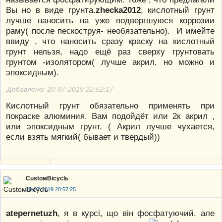
Вы но в виде грунта.
zhecka2012
, кислотный грунт
лучше наносить на уже подвергшуюся коррозии
раму( после пескоструя- необязательно). И имейте
ввиду , что наносить сразу краску на кислотный
грунт нельзя, надо ещё раз сверху грунтовать
грунтом -изолятором( лучше акрил, но можно и
эпоксидным).
Добавлено: 20-07-2019 22:52:17
Кислотный грунт обязательно применять при
покраске алюминия. Вам подойдёт или 2к акрил ,
или эпоксидным грунт. ( Акрил лучше чухается,
если взять мягкий( бывает и твердый))
CustoмBicyclь
20-07-2019 20:57:25
atepernetuzh
, я в курсі, що він фосфатуючий, але