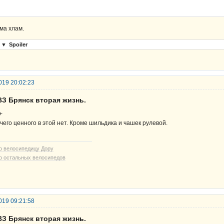
ма хлам.
▼
Spoiler
019 20:02:23
ВЗ Брянск вторая жизнь.
+
чего ценного в этой нет. Кроме шильдика и чашек рулевой.
о велосипедицу Дору
о остальных велосипедов
019 09:21:58
ВЗ Брянск вторая жизнь.