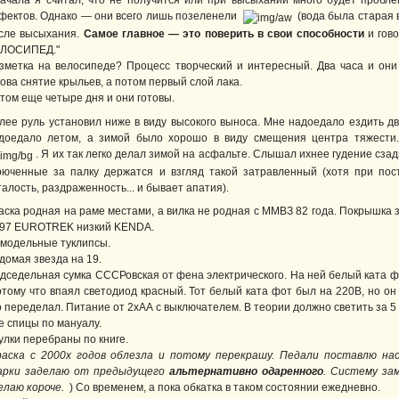
ачала я считал, что не получится или при высыхании много будет пробле
фектов. Однако — они всего лишь позеленели
(вода была старая в
сле высыхания.
Самое главное — это поверить в свои способности
и гово
ЛОСИПЕД."
зметка на велосипеде? Процесс творческий и интересный. Два часа и они
ова снятие крыльев, а потом первый слой лака.
том еще четыре дня и они готовы.
лее руль установил ниже в виду высокого выноса. Мне надоедало ездить д
доедало летом, а зимой было хорошо в виду смещения центра тяжести
. Я их так легко делал зимой на асфальте. Слышал ихнее гудение сзад
рюченные за палку держатся и взгляд такой затравленный (хотя при по
талость, раздраженность... и бывает апатия).
аска родная на раме местами, а вилка не родная с ММВЗ 82 года. Покрышка 
97 EUROTREK низкий KENDA.
модельные туклипсы.
домая звезда на 19.
дседельная сумка СССРовская от фена электрического. На ней белый ката ф
отому что впаял светодиод красный. Тот белый ката фот был на 220В, но о
о переделал. Питание от 2хАА с выключателем. В теории должно светить за 5 
е спицы по мануалу.
улки перебраны по книге.
раска с 2000х годов облезла и потому перекрашу. Педали поставлю на
арки заделаю от предыдущего
альтернативно одаренного
. Систему за
елаю короче.
) Со временем, а пока обкатка в таком состоянии ежедневно.