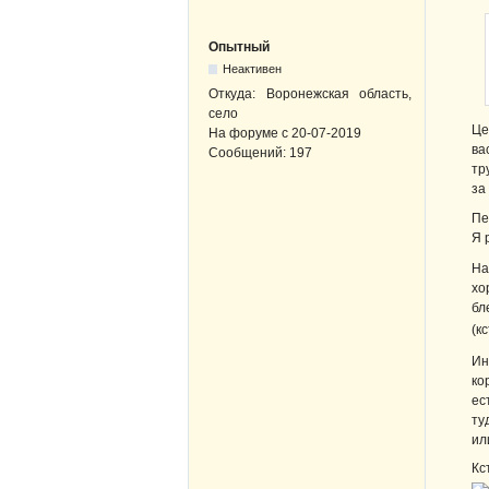
Опытный
Неактивен
Откуда:
Воронежская область,
село
Це
На форуме с
20-07-2019
ва
Сообщений:
197
тр
за
Пе
Я 
На
хо
бл
(к
Ин
ко
ес
ту
ил
Кс