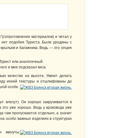
а"(сопротивление материалов) и читал у
о нет подобия Туриста. Были уродины с
 крыльев и багажника. Ведь — это опция
 Турист или аналогичный.
его и мне подсказал киса.
ько качество на высоте. Умеют делать
виду ихней текстуры и отшлифованы до
дной особе.
т. влезут). Он хорошо закручивается в
а это уже хорошо. Ведь у кроковода уже
ода там пропускаются отдельно, а значит
 на особо важных изделиях в структурах
и минуты.