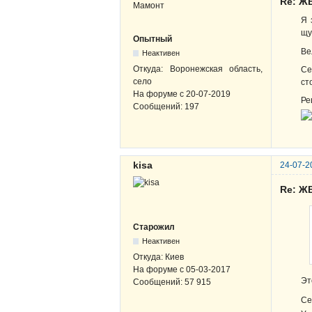
Re: Ж
Я 
щу
Опытный
Ве
Неактивен
Откуда:
Воронежская область,
Се
село
ст
На форуме с
20-07-2019
Ре
Сообщений:
197
kisa
24-07-2
Re: Ж
Старожил
Неактивен
Откуда:
Киев
На форуме с
05-03-2017
Эт
Сообщений:
57 915
Се