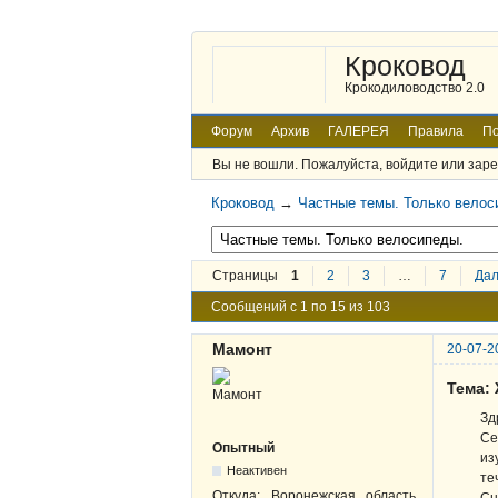
Кроковод
Крокодиловодство 2.0
Форум
Архив
ГАЛЕРЕЯ
Правила
По
Вы не вошли.
Пожалуйста, войдите или заре
Кроковод
→
Частные темы. Только велос
Страницы
1
2
3
…
7
Да
Сообщений с 1 по 15 из 103
Мамонт
20-07-2
Тема:
Зд
Се
Опытный
из
Неактивен
те
Откуда:
Воронежская область,