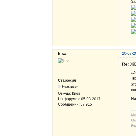
За
kisa
20-07-2
Re: Ж
До
Тв
Старожил
эт
Неактивен
вн
Откуда:
Киев
Ни
На форуме с
05-03-2017
Сообщений:
57 915
Мо
Ма
Ес