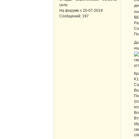
Сн
село
де
На форуме с
20-07-2019
по
Сообщений:
197
ВЕ
Ра
Сн
По
Да
на
ск
ус
Кр
K1
Са
Ве
По
(п
ег
Вс
Вт
(
К
св
сд