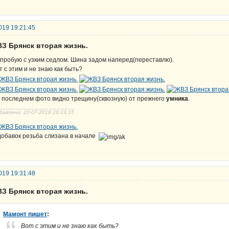
019 19:21:45
ВЗ Брянск вторая жизнь.
пробую с узким седлом. Шина задом наперед(переставлю).
т с этим и не знаю как быть?
 последнем фото видно трещину(сквозную) от прежнего
умника
.
бавлено: 20-07-2019 20:23:15
добавок резьба слизана в начале
019 19:31:48
ВЗ Брянск вторая жизнь.
Мамонт пишет
:
Вот с этим и не знаю как быть?