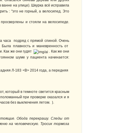
м. Опасался синевы дерева или других
 ванне на улице). Шкурка всё исправила
рить : "это не горный, а велосипед. Это
 просверлены и стояли на велосипеде.
ва часа подряд с прямой спиной. Очень
. Была плавность и маневренность от
и. Как же они гудят
. Как же они
стоянном шуме у пациента начинается:
задняя Л-183 <В> 2014 года, а передняя
от, который в темноте светится красным
н поломанный при проверке оказался и я
часов без выключения летом. ).
стоящие. Обода перекрашу. Следы от
меню на человеческую. Тросик тормоза