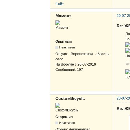
Сайт
Мамонт
20-07-2
Re: Ж
По
Во
Опытный
Неактивен
Откуда:
Воронежская область,
На
село
До
На форуме с
20-07-2019
Сообщений:
197
В 
CustoмBicyclь
20-07-2
Re: Ж
Старожил
Неактивен
Откуда:
Червоноград