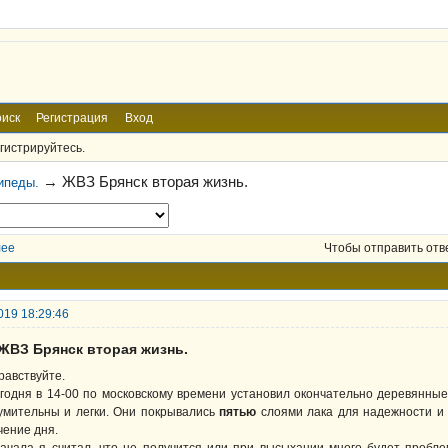
иск
Регистрация
Вход
гистрируйтесь.
→
ЖВЗ Брянск вторая жизнь.
ипеды.
лее
Чтобы отправить отв
019 18:29:46
 ЖВЗ Брянск вторая жизнь.
равствуйте.
годня в 14-00 по московскому времени установил окончательно деревянны
умительны и легки. Они покрывались
пятью
слоями лака для надежности и 
чение дня.