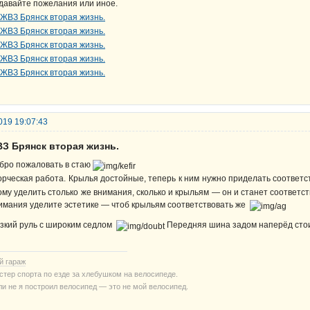
давайте пожелания или иное.
019 19:07:43
ВЗ Брянск вторая жизнь.
бро пожаловать в стаю
орческая работа. Крылья достойные, теперь к ним нужно приделать соотве
ому уделить столько же внимания, сколько и крыльям — он и станет соотве
имания уделите эстетике — чтоб крыльям соответствовать же
зкий руль с широким седлом
Передняя шина задом наперёд сто
й гараж
стер спорта по езде за хлебушком на велосипеде.
ли не я построил велосипед — это не мой велосипед.