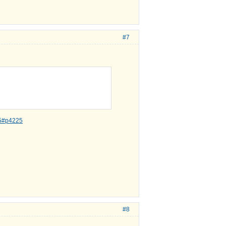
#7
25#p4225
#8