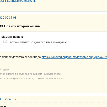
019 09:37:08
ВЗ Брянск вторая жизнь.
Мамонт пишет:
есть и лежит до нужного часа и минуты
о чепрак детского велосипеда
https://krokovod.org/forum/viewtopic.php?pid=42
й гараж
стер спорта по езде за хлебушком на велосипеде.
ли не я построил велосипед — это не мой велосипед.
019 22:40:12