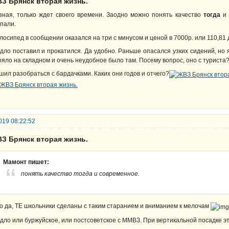
ВЗ Брянск вторая жизнь.
зная, только ждет своего времени. Заодно можно понять качество
тогда
и 
пали.
лосипед в сообщении оказался на три с минусом и ценой в 7000р. или 110,81 д
дло поставил и прокатился. Да удобно. Раньше опасался узких сидений, но я
ояло на складном и очень неудобное было там. Посему вопрос, оно с туриста
шил разобраться с бардачками. Каких они годов и отчего?
019 08:22:52
ВЗ Брянск вторая жизнь.
Мамонт пишет:
понять качество тогда и современное.
о да, ТЕ школьники сделаны с таким старанием и вниманием к мелочам
дло или буржуйское, или постсоветское с ММВЗ. При вертикальной посадке э