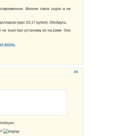
современное. Многие такое седло и не
олларов (курс 63,17 рубля). Обойдусь.
 не знал про установку их на раме. Оно
?
#9
то