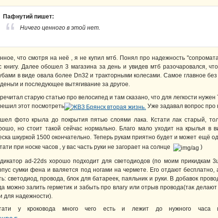
Пафнутий пишет:
Ничего ценного в этой нет.
нное, что смотря на неё , я не купил мтб. Понял про надежность "сопромат
с книгу. Далее обошел 3 магазина за день и увидев мтб разочаровался, чт
убами в виде овала более Dn32 и тракторными колесами. Самое главное без
 деньги и последующее вытягивание за другое.
речитал старую статью про велосипед и там сказано, что для легкости нужен
решил этот посмотреть
Уже задавал вопрос про н
шел фото крыла до покрытия пятью слоями лака. Кстати лак старый, тол
рошо, но стоит такой сейчас нормально. Благо мало уходит на крылья в 
еска шкуркой 1500 окончательно. Теперь рукам приятно будет и может ещё о
стати при носке часов , у вас часть руки не загорает на солнце
)
дикатор ad-22ds хорошо подходит для светодиодов (по моим прикидкам 3ш
рпус сумки фена и валяется под ногами на чермете. Его отдают бесплатно, 
ть: светодиод, провода, блок для батареек, паяльник и руки. В добавок пров
да можно залить герметик и забыть про влагу или отрыв провода(так делают
и для надежности).
тати у кроковода много чего есть и лежит до нужного часа 