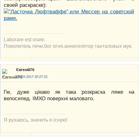
своей раскраске):
Laborare est orare.
Повелитель печи,бог огня,аннигилятор танталовых мук.
Євгеній76
19-03-2017 20:27:22
Гм, дуже цікаво як така розкраска ляже на
велосипед. ІМХО поверхні маловато.
Я рухаюсь, значить я існую!