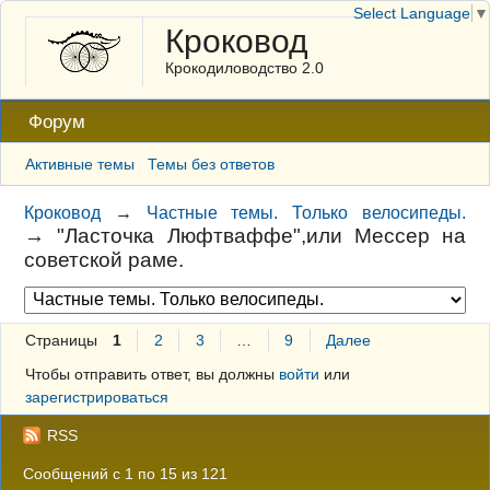
Select Language
▼
Кроковод
Крокодиловодство 2.0
Форум
Активные темы
Темы без ответов
Кроковод
→
Частные темы. Только велосипеды.
→
"Ласточка Люфтваффе",или Мессер на
советской раме.
Страницы
1
2
3
…
9
Далее
Чтобы отправить ответ, вы должны
войти
или
зарегистрироваться
RSS
Сообщений с 1 по 15 из 121