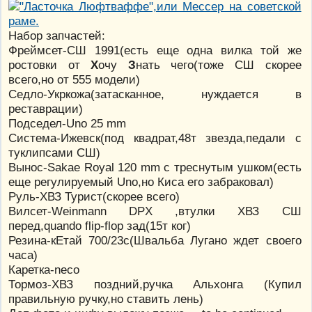
Набор запчастей:
Фреймсет-СШ 1991(есть еще одна вилка той же
ростовки от
Х
очу
З
нать чего(тоже СШ скорее
всего,но от 555 модели)
Седло-Укркожа(затасканное, нуждается в
реставрации)
Подседел-Uno 25 mm
Система-Ижевск(под квадрат,48т звезда,педали с
туклипсами СШ)
Вынос-Sakae Royal 120 mm с треснутым ушком(есть
еще регулируемый Uno,но Киса его забраковал)
Руль-ХВЗ Турист(скорее всего)
Вилсет-Weinmann DPX ,втулки ХВЗ СШ
перед,quando flip-flop зад(15т ког)
Резина-кЕтай 700/23с(Швальба Лугано ждет своего
часа)
Каретка-neco
Тормоз-ХВЗ поздний,ручка Альхонга (Купил
правильную ручку,но ставить лень)