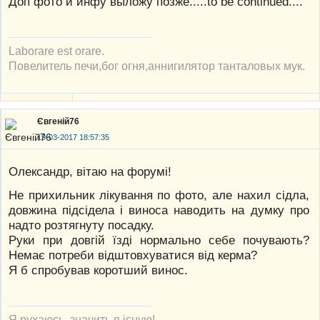
Доп фото и инфу выложу позже.....to be continued....
Laborare est orare.
Повелитель печи,бог огня,аннигилятор танталовых мук.
Євгеній76
19-03-2017 18:57:35
Олександр, вітаю на форумі!
Не прихильник лікування по фото, але нахил сідла,
довжина підсідела і виноса наводить на думку про
надто розтягнуту посадку.
Руки при довгій їзді нормально себе почувають?
Немає потреби відштовхуватися від керма?
Я б спробував коротший винос.
Я рухаюсь, значить я існую!