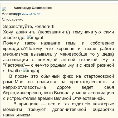
Александр Слюсаренко
19-03-2017 18:42:44
Здравствуйте, коллеги!!!
Хочу допилить (перезапилить) тему,начатую сами
знаете где.
Почему такое название темы и собственно
крокодила?Потому что хорошая и тихая работа
механизмов вызывала у меня(вообще то у деда)
ассоциации с немецкой летной техникой .Ну а
"Ласточка"— с чем-то родным ,ну и с новой резиной
schwalbe
В прозе- это обычный фикс на стартоновской
раме.Мне он нравится за простоту,легкость и
неприхотливость.На дороге ведет себя
борзо,маневренно,люто.Вызвал у меня ассоциацию
с истребителем времен Великой Отечественной.
В принципе — все и так ездит.Но некоторые
моменты требуют дополнительной обработки
напильником.