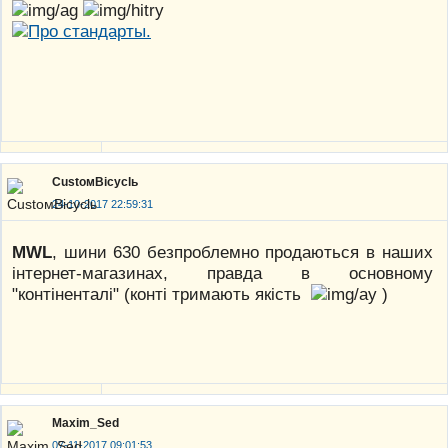
CustoмBicyclь
24-10-2017 22:59:31
MWL
, шини 630 безпроблемно продаються в наших
інтернет-магазинах, правда в основному
"контіненталі" (конті тримають якість
)
Maxim_Sed
07-11-2017 09:01:53