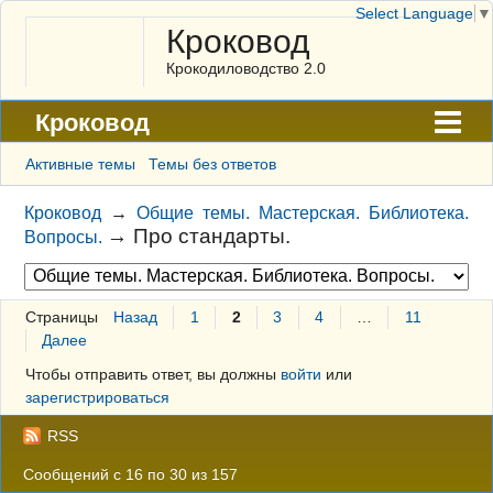
Select Language
▼
Кроковод
Крокодиловодство 2.0
Кроковод
Форум
Активные темы
Темы без ответов
Архив
Кроковод
→
Общие темы. Мастерская. Библиотека.
→
Про стандарты.
Вопросы.
ГАЛЕРЕЯ
Правила
Страницы
Назад
1
2
3
4
…
11
Поиск
Далее
Регистрация
Чтобы отправить ответ, вы должны
войти
или
зарегистрироваться
Вход
RSS
Сообщений с 16 по 30 из 157